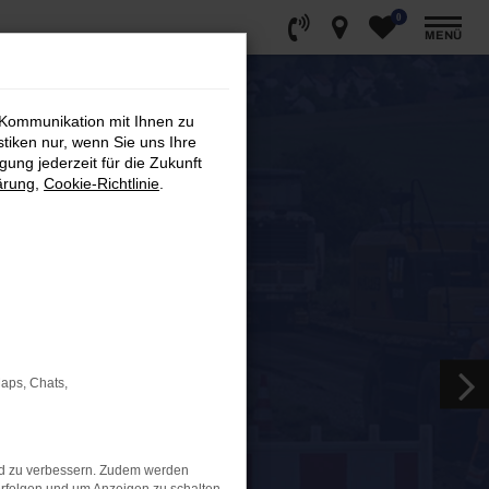
0
MENÜ
 Kommunikation mit Ihnen zu
stiken nur, wenn Sie uns Ihre
ung jederzeit für die Zukunft
ärung
,
Cookie-Richtlinie
.
Maps, Chats,
nd zu verbessern. Zudem werden