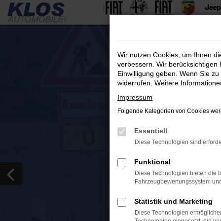
Zum
Hauptinhalt
springen
Wir nutzen Cookies, um Ihnen d
verbessern. Wir berücksichtigen 
Einwilligung geben. Wenn Sie zu 
widerrufen. Weitere Information
Impressum
Folgende Kategorien von Cookies werd
Essentiell
Diese Technologien sind erforde
Funktional
Diese Technologien bieten die b
Fahrzeugbewertungssystem und w
Statistik und Marketing
Diese Technologien ermöglichen