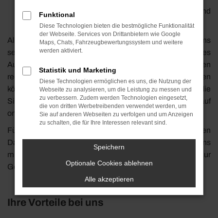
Sie erhalten Ihr Geld sofort bei der Abholung und
Funktional
müssen sich um keinerlei Formalitäten kümmern.
Diese Technologien bieten die bestmögliche Funktionalität
der Webseite. Services von Drittanbietern wie Google
Als professioneller Autohändler kennen wir uns
Maps, Chats, Fahrzeugbewertungssystem und weitere
werden aktiviert.
selbstverständlich auch in den rechtlichen Belangen des
Autokaufs und –verkaufs aus und legen Ihnen einen
Statistik und Marketing
rechtssicheren Kaufvertrag vor. Damit wir Ihr Auto bewerten
Diese Technologien ermöglichen es uns, die Nutzung der
können, brauchen wir einige Informationen von Ihnen, die
Webseite zu analysieren, um die Leistung zu messen und
zu verbessern. Zudem werden Technologien eingesetzt,
Sie uns im untenstehenden Formular zum Fahrzeugankauf
die von dritten Werbetreibenden verwendet werden, um
online mitteilen können.
Sie auf anderen Webseiten zu verfolgen und um Anzeigen
zu schalten, die für Ihre Interessen relevant sind.
Füllen Sie einfach das untenstehende Formular mit den
Daten zu Ihrem Fahrzeug aus und übersenden Sie es uns
Speichern
mit einem Klick – und der erste wichtige Schritt hin zur
Optionale Cookies ablehnen
Gebrauchtwagenveräußerung ist für Sie getan.
Alle akzeptieren
Ihre Vorteile bei uns