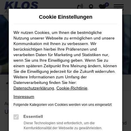
0
Zum
MENÜ
Hauptinhalt
Cookie Einstellungen
springen
Wir nutzen Cookies, um Ihnen die bestmögliche
Nutzung unserer Webseite zu ermöglichen und unsere
Kommunikation mit Ihnen zu verbessern. Wir
berücksichtigen hierbei Ihre Präferenzen und
verarbeiten Daten für Marketing und Statistiken nur,
wenn Sie uns Ihre Einwilligung geben. Wenn Sie zu
Autoankauf
einem späteren Zeitpunkt Ihre Meinung ändern, können
Klos bewertet Ihr Auto
Sie die Einwilligung jederzeit für die Zukunft widerrufen.
Weitere Informationen zum Umfang der
Datenverarbeitung finden Sie hier:
Startseite
Autoankauf
Datenschutzerklärung
,
Cookie-Richtlinie
.
Impressum
Autoankauf und Bewertung durch Klos Automobile:
Folgende Kategorien von Cookies werden von uns eingesetzt:
Unser Online Formular zum Fahrzeugankauf
Essentiell
Wir bewerten Ihren Gebrauchtwagen kostenlos und
Diese Technologien sind erforderlich, um die
Kernfunktionalität der Webseite zu gewährleisten.
kaufen ihn zu überdurchschnittlichen Preisen an.