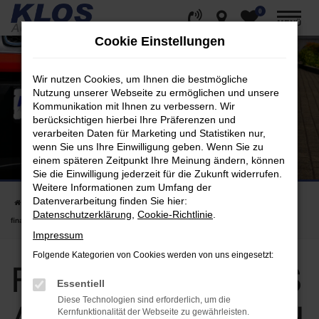
0
Zum
MENÜ
Hauptinhalt
Cookie Einstellungen
springen
Wir nutzen Cookies, um Ihnen die bestmögliche
Nutzung unserer Webseite zu ermöglichen und unsere
Kommunikation mit Ihnen zu verbessern. Wir
berücksichtigen hierbei Ihre Präferenzen und
verarbeiten Daten für Marketing und Statistiken nur,
wenn Sie uns Ihre Einwilligung geben. Wenn Sie zu
einem späteren Zeitpunkt Ihre Meinung ändern, können
Sie die Einwilligung jederzeit für die Zukunft widerrufen.
Weitere Informationen zum Umfang der
Datenverarbeitung finden Sie hier:
Startseite
Fiat
Fiat Tipo bei KLOS Automobile GmbH | Kaufen, leasen,
Datenschutzerklärung
,
Cookie-Richtlinie
.
finanzieren
Impressum
Folgende Kategorien von Cookies werden von uns eingesetzt:
Fiat Tipo bei KLOS
Essentiell
Diese Technologien sind erforderlich, um die
Kernfunktionalität der Webseite zu gewährleisten.