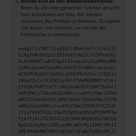
Wende dich an den Webseitenbetreiber.
Wenn du alle oben genannten Schritte versucht
hast, kontaktiere uns bitte. Wir werden
versuchen, das Problem zu beheben. Du kannst
uns diesen Text schicken, um uns bei der
Fehlersuche zu unterstützen:
ewogICJuYW1lIjogIk5ldHdvcmtFcnJvciIs
CiAgImNvbmZpZyI6IHsKICAgICJtZXRob2Qi
OiAiR0VUIiwKICAgICJ1cmwiOiAiaHR0cHM6
Ly9hcGkueC5ha3MtcHJvZC5hdWRhcmlzLm5l
dC92MS9jbGllbnRzLzE5OTMvd2Vic2l0ZS12
ZWhpY2xlcz93ZWJzaXRlPTVmMDQ0NDYxYjkz
ZTU2NzYwNTYxZTczNyZmaWx0ZXJbMF1bZmll
bGRdPWlzT3duJmZpbHRlclswXVt2YWx1ZV09
dHJ1ZSZmaWx0ZXJbMV1bZmllbGRdPWxvY2F0
aW9uJmZpbHRlclsxXVt2YWx1ZV09JTVCJTdC
JTIyYXVkYXJpc19pZCUyMiUzQSUyMjVkMTYw
YjkxYjkzZTU2NTU1ZjE3OWE4MyUyMiU3RCUy
QyU3QiUyMmF1ZGFyaXNfaWQlMjIlM0ElMjI1
ZDE2MGNkMWI5M2U1NjUyYzEyNzIyODglMjIl