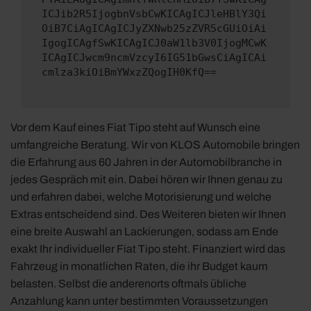
ICJib2R5IjogbnVsbCwKICAgICJleHBlY3Qi
OiB7CiAgICAgICJyZXNwb25zZVR5cGUiOiAi
IgogICAgfSwKICAgICJ0aW1lb3V0IjogMCwK
ICAgICJwcm9ncmVzcyI6IG51bGwsCiAgICAi
cmlza3kiOiBmYWxzZQogIH0KfQ==
Vor dem Kauf eines Fiat Tipo steht auf Wunsch eine
umfangreiche Beratung. Wir von KLOS Automobile bringen
die Erfahrung aus 60 Jahren in der Automobilbranche in
jedes Gespräch mit ein. Dabei hören wir Ihnen genau zu
und erfahren dabei, welche Motorisierung und welche
Extras entscheidend sind. Des Weiteren bieten wir Ihnen
eine breite Auswahl an Lackierungen, sodass am Ende
exakt Ihr individueller Fiat Tipo steht. Finanziert wird das
Fahrzeug in monatlichen Raten, die ihr Budget kaum
belasten. Selbst die anderenorts oftmals übliche
Anzahlung kann unter bestimmten Voraussetzungen