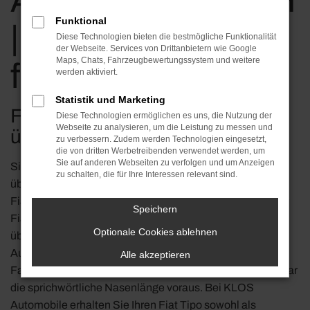
Automobile GmbH
Funktional
| Kaufen, leasen,
Diese Technologien bieten die bestmögliche Funktionalität
der Webseite. Services von Drittanbietern wie Google
Maps, Chats, Fahrzeugbewertungssystem und weitere
finanzieren
werden aktiviert.
Statistik und Marketing
Fiat Tipo – immer eine
Diese Technologien ermöglichen es uns, die Nutzung der
Webseite zu analysieren, um die Leistung zu messen und
überzeugende Wahl
zu verbessern. Zudem werden Technologien eingesetzt,
die von dritten Werbetreibenden verwendet werden, um
Sie auf anderen Webseiten zu verfolgen und um Anzeigen
Sie sind auf der Suche nach einem durch und durch
zu schalten, die für Ihre Interessen relevant sind.
überzeugenden Fahrzeug? Dann schlagen wir Ihnen den
Fiat Tipo vor. Wie kaum ein anderes Modell überzeugt der
Speichern
Fiat Tipo durch Zuverlässigkeit gepaart mit einem
Optionale Cookies ablehnen
überzeugenden Design und einer bemerkenswerten
Ausstattung. In Tests und Vergleichen zeigt sich das
Alle akzeptieren
Fahrzeug stets auf Augenhöhe mit der Konkurrenz oder gar
die sprichwörtliche Nasenlänge voraus. Bei KLOS
Automobile erhalten Sie Ihren Fiat Tipo sowohl als