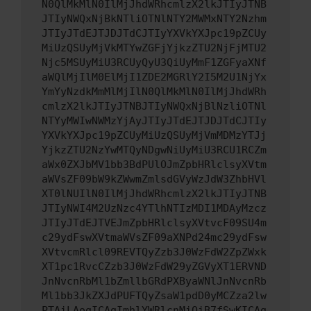
N0QlMkMlN0IlMjJhdWRhcmlzX2lkJTIyJTNB
JTIyNWQxNjBkNTliOTNlNTY2MWMxNTY2Nzhm
JTIyJTdEJTJDJTdCJTIyYXVkYXJpc19pZCUy
MiUzQSUyMjVkMTYwZGFjYjkzZTU2NjFjMTU2
Njc5MSUyMiU3RCUyQyU3QiUyMmF1ZGFyaXNf
aWQlMjIlM0ElMjI1ZDE2MGRlY2I5M2U1NjYx
YmYyNzdkMmMlMjIlN0QlMkMlN0IlMjJhdWRh
cmlzX2lkJTIyJTNBJTIyNWQxNjBlNzliOTNl
NTYyMWIwNWMzYjAyJTIyJTdEJTJDJTdCJTIy
YXVkYXJpc19pZCUyMiUzQSUyMjVmMDMzYTJj
YjkzZTU2NzYwMTQyNDgwNiUyMiU3RCU1RCZm
aWx0ZXJbMV1bb3BdPUlOJmZpbHRlclsyXVtm
aWVsZF09bW9kZWwmZmlsdGVyWzJdW3ZhbHVl
XT0lNUIlN0IlMjJhdWRhcmlzX2lkJTIyJTNB
JTIyNWI4M2UzNzc4YTlhNTIzMDI1MDAyMzcz
JTIyJTdEJTVEJmZpbHRlclsyXVtvcF09SU4m
c29ydFswXVtmaWVsZF09aXNPd24mc29ydFsw
XVtvcmRlcl09REVTQyZzb3J0WzFdW2ZpZWxk
XT1pc1RvcCZzb3J0WzFdW29yZGVyXT1ERVND
JnNvcnRbMl1bZmllbGRdPXByaWNlJnNvcnRb
Ml1bb3JkZXJdPUFTQyZsaW1pdD0yMCZza2lw
PTAiLAogICAgImhlYWRlcnMiOiB7fSwKICAg