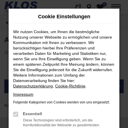
0
Zum
MENÜ
Hauptinhalt
Cookie Einstellungen
springen
Startseite
Kontakt
Ansprechpartner
Wir nutzen Cookies, um Ihnen die bestmögliche
Nutzung unserer Webseite zu ermöglichen und unsere
Ansprechpartner
Kommunikation mit Ihnen zu verbessern. Wir
berücksichtigen hierbei Ihre Präferenzen und
Alle Ihre Fragen sind uns wichtig
verarbeiten Daten für Marketing und Statistiken nur,
wenn Sie uns Ihre Einwilligung geben. Wenn Sie zu
einem späteren Zeitpunkt Ihre Meinung ändern, können
Wählen Sie Ihren Standort:
Sie die Einwilligung jederzeit für die Zukunft widerrufen.
Weitere Informationen zum Umfang der
Datenverarbeitung finden Sie hier:
Datenschutzerklärung
,
Cookie-Richtlinie
.
BITTE STANDORT AUSWÄHLEN
Impressum
Folgende Kategorien von Cookies werden von uns eingesetzt:
Kein Standort ausgewählt.
Essentiell
Diese Technologien sind erforderlich, um die
Kernfunktionalität der Webseite zu gewährleisten.