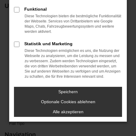
Unsere Top-Modelle
Funktional
Diese Technologien bieten die bestmögliche Funktionalität
der Webseite. Services von Drittanbietern wie Google
Maps, Chats, Fahrzeugbewertungssystem und weitere
Fiat 500L
Jeep Compass
werden aktiviert.
Fiat 500X
Jeep Renegade
Statistik und Marketing
Diese Technologien ermöglichen es uns, die Nutzung der
Fiat 500C
Jeep Wrangler
Webseite zu analysieren, um die Leistung zu messen und
zu verbessern. Zudem werden Technologien eingesetzt,
Fiat 500E
Abarth 595
die von dritten Werbetreibenden verwendet werden, um
Sie auf anderen Webseiten zu verfolgen und um Anzeigen
Fiat Doblo
Abarth 595C
zu schalten, die für Ihre Interessen relevant sind.
Fiat Ducato
Alfa Romeo Giulia
Speichern
Fiat Panda
Alfa Romeo Stelvio
Optionale Cookies ablehnen
Alle akzeptieren
Fiat Scudo
Fiat Tipo
Navigation