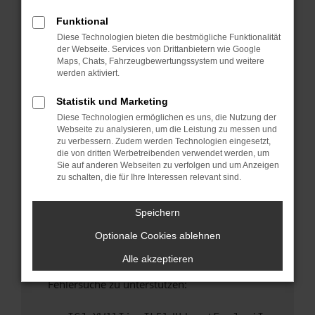
anderen Browser oder in einem privaten
Fenster?
Funktional
Diese Technologien bieten die bestmögliche Funktionalität
Starte dein Gerät neu.
der Webseite. Services von Drittanbietern wie Google
Das kann manchmal helfen, vorübergehende
Maps, Chats, Fahrzeugbewertungssystem und weitere
Probleme zu beheben.
werden aktiviert.
Stelle sicher, dass dein Browser und dein
Statistik und Marketing
Betriebssystem auf dem neuesten Stand
Diese Technologien ermöglichen es uns, die Nutzung der
sind.
Webseite zu analysieren, um die Leistung zu messen und
Veraltete Software birgt nicht nur ein
zu verbessern. Zudem werden Technologien eingesetzt,
Sicherheitsrisiko, sondern kann auch dazu
die von dritten Werbetreibenden verwendet werden, um
Sie auf anderen Webseiten zu verfolgen und um Anzeigen
führen, dass bestimmte Funktionen nicht mehr
zu schalten, die für Ihre Interessen relevant sind.
unterstützt werden.
Wende dich an den Webseitenbetreiber.
Speichern
Wenn du alle oben genannten Schritte versucht
Optionale Cookies ablehnen
hast, kontaktiere uns bitte. Wir werden
versuchen, das Problem zu beheben. Du kannst
Alle akzeptieren
uns diesen Text schicken, um uns bei der
Fehlersuche zu unterstützen: