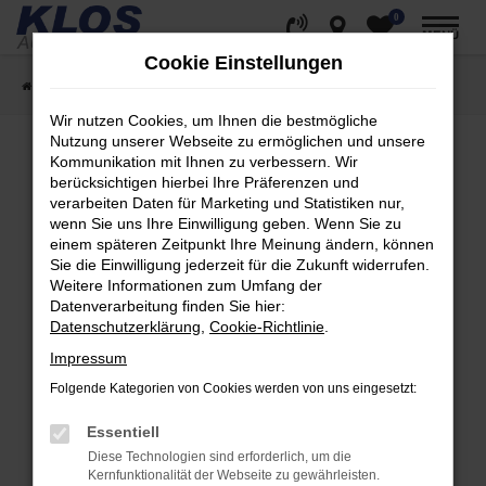
0
Zum
MENÜ
Hauptinhalt
Cookie Einstellungen
springen
Startseite
Fahrzeugangebote
Fahrzeug Showroom
Wir nutzen Cookies, um Ihnen die bestmögliche
Nutzung unserer Webseite zu ermöglichen und unsere
Kommunikation mit Ihnen zu verbessern. Wir
berücksichtigen hierbei Ihre Präferenzen und
Fehler: Network Error
verarbeiten Daten für Marketing und Statistiken nur,
wenn Sie uns Ihre Einwilligung geben. Wenn Sie zu
Beim Laden ist ein Fehler aufgetreten.
einem späteren Zeitpunkt Ihre Meinung ändern, können
Hier sind ein paar Tipps, die dir helfen können:
Sie die Einwilligung jederzeit für die Zukunft widerrufen.
Weitere Informationen zum Umfang der
Überprüfe deine Firewall und deine
Datenverarbeitung finden Sie hier:
Internetverbindung.
Datenschutzerklärung
,
Cookie-Richtlinie
.
Laden andere Webseiten, zum Beispiel deine
Impressum
Suchmaschine?
Folgende Kategorien von Cookies werden von uns eingesetzt:
Prüfe deine Browsererweiterungen.
Manche Erweiterungen, wie Werbeblocker,
Essentiell
können das Laden bestimmter Seiten
Diese Technologien sind erforderlich, um die
verhindern. Funktioniert die Seite in einem
Kernfunktionalität der Webseite zu gewährleisten.