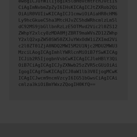
ewogICJuYW1lIjogIk5ldHdvcmtFcnJvciIs
CiAgImNvbmZpZyI6IHsKICAgICJtZXRob2Qi
OiAiR0VUIiwKICAgICJ1cmwiOiAiaHR0cHM6
Ly9hcGkueC5ha3MtcHJvZC5hdWRhcmlzLm5l
dC92MS9jbGllbnRzLzE5OTMvd2Vic2l0ZS12
ZWhpY2xlcy8zMDA0MjZBRT9maWVsZD12ZWhp
Y2xlQ2xpZW50SW50ZXJuYWxOdW1iZXImd2Vi
c2l0ZT01ZjA0NDQ2MWI5M2U1Njc2MDU2MWU3
MzciLAogICAgImhlYWRlcnMiOiB7fSwKICAg
ICJib2R5IjogbnVsbCwKICAgICJleHBlY3Qi
OiB7CiAgICAgICJyZXNwb25zZVR5cGUiOiAi
IgogICAgfSwKICAgICJ0aW1lb3V0IjogMCwK
ICAgICJwcm9ncmVzcyI6IG51bGwsCiAgICAi
cmlza3kiOiBmYWxzZQogIH0KfQ==