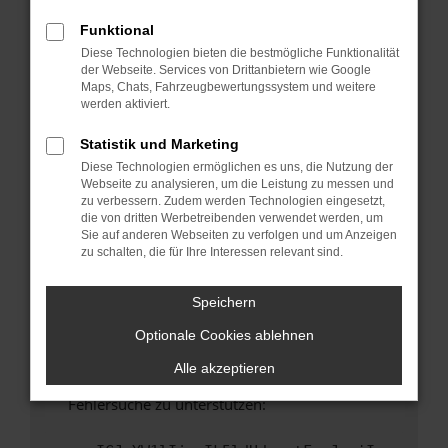
anderen Browser oder in einem privaten
Fenster?
Funktional
Diese Technologien bieten die bestmögliche Funktionalität
Starte dein Gerät neu.
der Webseite. Services von Drittanbietern wie Google
Das kann manchmal helfen, vorübergehende
Maps, Chats, Fahrzeugbewertungssystem und weitere
Probleme zu beheben.
werden aktiviert.
Stelle sicher, dass dein Browser und dein
Statistik und Marketing
Betriebssystem auf dem neuesten Stand
Diese Technologien ermöglichen es uns, die Nutzung der
sind.
Webseite zu analysieren, um die Leistung zu messen und
Veraltete Software birgt nicht nur ein
zu verbessern. Zudem werden Technologien eingesetzt,
Sicherheitsrisiko, sondern kann auch dazu
die von dritten Werbetreibenden verwendet werden, um
Sie auf anderen Webseiten zu verfolgen und um Anzeigen
führen, dass bestimmte Funktionen nicht mehr
zu schalten, die für Ihre Interessen relevant sind.
unterstützt werden.
Wende dich an den Webseitenbetreiber.
Speichern
Wenn du alle oben genannten Schritte versucht
Optionale Cookies ablehnen
hast, kontaktiere uns bitte. Wir werden
versuchen, das Problem zu beheben. Du kannst
Alle akzeptieren
uns diesen Text schicken, um uns bei der
Fehlersuche zu unterstützen: