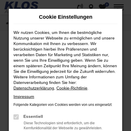
0
Zum
MENÜ
Hauptinhalt
Cookie Einstellungen
springen
Startseite
Fahrzeugangebote
Fahrzeug Showroom
Wir nutzen Cookies, um Ihnen die bestmögliche
Nutzung unserer Webseite zu ermöglichen und unsere
Kommunikation mit Ihnen zu verbessern. Wir
berücksichtigen hierbei Ihre Präferenzen und
Fehler: Network Error
verarbeiten Daten für Marketing und Statistiken nur,
wenn Sie uns Ihre Einwilligung geben. Wenn Sie zu
Beim Laden ist ein Fehler aufgetreten.
einem späteren Zeitpunkt Ihre Meinung ändern, können
Hier sind ein paar Tipps, die dir helfen können:
Sie die Einwilligung jederzeit für die Zukunft widerrufen.
Weitere Informationen zum Umfang der
Überprüfe deine Firewall und deine
Datenverarbeitung finden Sie hier:
Internetverbindung.
Datenschutzerklärung
,
Cookie-Richtlinie
.
Laden andere Webseiten, zum Beispiel deine
Impressum
Suchmaschine?
Folgende Kategorien von Cookies werden von uns eingesetzt:
Prüfe deine Browsererweiterungen.
Manche Erweiterungen, wie Werbeblocker,
Essentiell
können das Laden bestimmter Seiten
Diese Technologien sind erforderlich, um die
verhindern. Funktioniert die Seite in einem
Kernfunktionalität der Webseite zu gewährleisten.