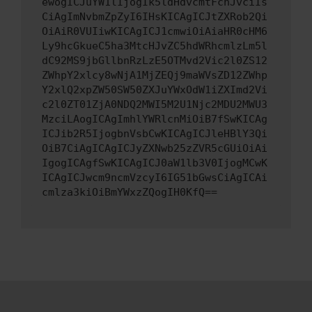
ewogICJuYW1lIjogIk5ldHdvcmtFcnJvciIs
CiAgImNvbmZpZyI6IHsKICAgICJtZXRob2Qi
OiAiR0VUIiwKICAgICJ1cmwiOiAiaHR0cHM6
Ly9hcGkueC5ha3MtcHJvZC5hdWRhcmlzLm5l
dC92MS9jbGllbnRzLzE5OTMvd2Vic2l0ZS12
ZWhpY2xlcy8wNjA1MjZEQj9maWVsZD12ZWhp
Y2xlQ2xpZW50SW50ZXJuYWxOdW1iZXImd2Vi
c2l0ZT01ZjA0NDQ2MWI5M2U1Njc2MDU2MWU3
MzciLAogICAgImhlYWRlcnMiOiB7fSwKICAg
ICJib2R5IjogbnVsbCwKICAgICJleHBlY3Qi
OiB7CiAgICAgICJyZXNwb25zZVR5cGUiOiAi
IgogICAgfSwKICAgICJ0aW1lb3V0IjogMCwK
ICAgICJwcm9ncmVzcyI6IG51bGwsCiAgICAi
cmlza3kiOiBmYWxzZQogIH0KfQ==