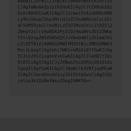
ewogICJuYW1lIjogIk5ldHdvcmtFcnJvciIs
CiAgImNvbmZpZyI6IHsKICAgICJtZXRob2Qi
OiAiR0VUIiwKICAgICJ1cmwiOiAiaHR0cHM6
Ly9hcGkueC5ha3MtcHJvZC5hdWRhcmlzLm5l
dC92MS9jbGllbnRzLzE5OTMvd2Vic2l0ZS12
ZWhpY2xlcy8wODA1MjZCQz9maWVsZD12ZWhp
Y2xlQ2xpZW50SW50ZXJuYWxOdW1iZXImd2Vi
c2l0ZT01ZjA0NDQ2MWI5M2U1Njc2MDU2MWU3
MzciLAogICAgImhlYWRlcnMiOiB7fSwKICAg
ICJib2R5IjogbnVsbCwKICAgICJleHBlY3Qi
OiB7CiAgICAgICJyZXNwb25zZVR5cGUiOiAi
IgogICAgfSwKICAgICJ0aW1lb3V0IjogMCwK
ICAgICJwcm9ncmVzcyI6IG51bGwsCiAgICAi
cmlza3kiOiBmYWxzZQogIH0KfQ==