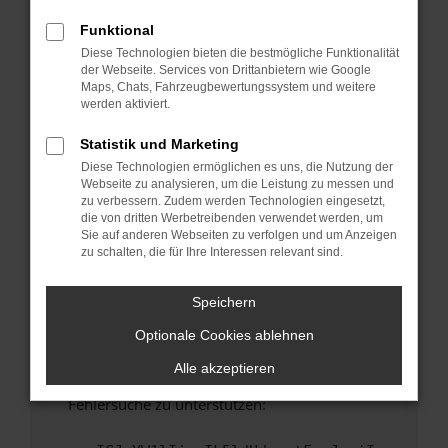
anderen Browser oder in einem privaten
Fenster?
Funktional
Diese Technologien bieten die bestmögliche Funktionalität
Starte dein Gerät neu.
der Webseite. Services von Drittanbietern wie Google
Das kann manchmal helfen, vorübergehende
Maps, Chats, Fahrzeugbewertungssystem und weitere
Probleme zu beheben.
werden aktiviert.
Stelle sicher, dass dein Browser und dein
Statistik und Marketing
Betriebssystem auf dem neuesten Stand
Diese Technologien ermöglichen es uns, die Nutzung der
sind.
Webseite zu analysieren, um die Leistung zu messen und
Veraltete Software birgt nicht nur ein
zu verbessern. Zudem werden Technologien eingesetzt,
Sicherheitsrisiko, sondern kann auch dazu
die von dritten Werbetreibenden verwendet werden, um
Sie auf anderen Webseiten zu verfolgen und um Anzeigen
führen, dass bestimmte Funktionen nicht mehr
zu schalten, die für Ihre Interessen relevant sind.
unterstützt werden.
Wende dich an den Webseitenbetreiber.
Speichern
Wenn du alle oben genannten Schritte versucht
Optionale Cookies ablehnen
hast, kontaktiere uns bitte. Wir werden
versuchen, das Problem zu beheben. Du kannst
Alle akzeptieren
uns diesen Text schicken, um uns bei der
Fehlersuche zu unterstützen: