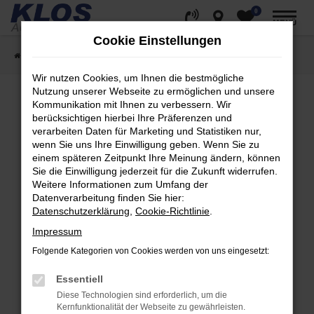
0
Zum
MENÜ
Hauptinhalt
Cookie Einstellungen
springen
Startseite
Fahrzeugangebote
Fahrzeug Showroom
Wir nutzen Cookies, um Ihnen die bestmögliche
Nutzung unserer Webseite zu ermöglichen und unsere
Kommunikation mit Ihnen zu verbessern. Wir
berücksichtigen hierbei Ihre Präferenzen und
Fehler: Network Error
verarbeiten Daten für Marketing und Statistiken nur,
wenn Sie uns Ihre Einwilligung geben. Wenn Sie zu
Beim Laden ist ein Fehler aufgetreten.
einem späteren Zeitpunkt Ihre Meinung ändern, können
Hier sind ein paar Tipps, die dir helfen können:
Sie die Einwilligung jederzeit für die Zukunft widerrufen.
Weitere Informationen zum Umfang der
Überprüfe deine Firewall und deine
Datenverarbeitung finden Sie hier:
Internetverbindung.
Datenschutzerklärung
,
Cookie-Richtlinie
.
Laden andere Webseiten, zum Beispiel deine
Impressum
Suchmaschine?
Folgende Kategorien von Cookies werden von uns eingesetzt:
Prüfe deine Browsererweiterungen.
Manche Erweiterungen, wie Werbeblocker,
Essentiell
können das Laden bestimmter Seiten
Diese Technologien sind erforderlich, um die
verhindern. Funktioniert die Seite in einem
Kernfunktionalität der Webseite zu gewährleisten.