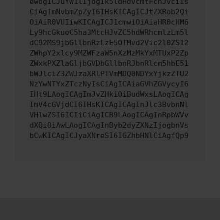
ewogICJuYW1lIjogIk5ldHdvcmtFcnJvciIs
CiAgImNvbmZpZyI6IHsKICAgICJtZXRob2Qi
OiAiR0VUIiwKICAgICJ1cmwiOiAiaHR0cHM6
Ly9hcGkueC5ha3MtcHJvZC5hdWRhcmlzLm5l
dC92MS9jbGllbnRzLzE5OTMvd2Vic2l0ZS12
ZWhpY2xlcy9MZWFzaW5nXzMzMkYxMTUxP2Zp
ZWxkPXZlaGljbGVDbGllbnRJbnRlcm5hbE51
bWJlciZ3ZWJzaXRlPTVmMDQ0NDYxYjkzZTU2
NzYwNTYxZTczNyIsCiAgICAiaGVhZGVycyI6
IHt9LAogICAgImJvZHkiOiBudWxsLAogICAg
ImV4cGVjdCI6IHsKICAgICAgInJlc3BvbnNl
VHlwZSI6ICIiCiAgICB9LAogICAgInRpbWVv
dXQiOiAwLAogICAgInByb2dyZXNzIjogbnVs
bCwKICAgICJyaXNreSI6IGZhbHNlCiAgfQp9