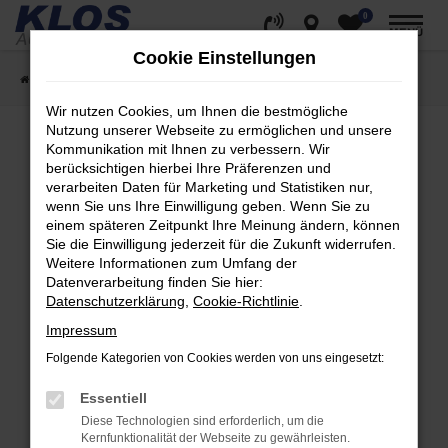
0
Zum
MENÜ
Hauptinhalt
Cookie Einstellungen
springen
Startseite
Fahrzeugangebote
Fahrzeug Showroom
Wir nutzen Cookies, um Ihnen die bestmögliche
Nutzung unserer Webseite zu ermöglichen und unsere
Kommunikation mit Ihnen zu verbessern. Wir
berücksichtigen hierbei Ihre Präferenzen und
Fehler: Network Error
verarbeiten Daten für Marketing und Statistiken nur,
wenn Sie uns Ihre Einwilligung geben. Wenn Sie zu
Beim Laden ist ein Fehler aufgetreten.
einem späteren Zeitpunkt Ihre Meinung ändern, können
Hier sind ein paar Tipps, die dir helfen können:
Sie die Einwilligung jederzeit für die Zukunft widerrufen.
Weitere Informationen zum Umfang der
Überprüfe deine Firewall und deine
Datenverarbeitung finden Sie hier:
Internetverbindung.
Datenschutzerklärung
,
Cookie-Richtlinie
.
Laden andere Webseiten, zum Beispiel deine
Impressum
Suchmaschine?
Folgende Kategorien von Cookies werden von uns eingesetzt:
Prüfe deine Browsererweiterungen.
Manche Erweiterungen, wie Werbeblocker,
Essentiell
können das Laden bestimmter Seiten
Diese Technologien sind erforderlich, um die
verhindern. Funktioniert die Seite in einem
Kernfunktionalität der Webseite zu gewährleisten.