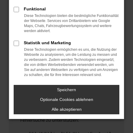
anderen Browser oder in einem privaten
Fenster?
Funktional
Diese Technologien bieten die bestmögliche Funktionalität
Starte dein Gerät neu.
der Webseite. Services von Drittanbietern wie Google
Das kann manchmal helfen, vorübergehende
Maps, Chats, Fahrzeugbewertungssystem und weitere
Probleme zu beheben.
werden aktiviert.
Stelle sicher, dass dein Browser und dein
Statistik und Marketing
Betriebssystem auf dem neuesten Stand
Diese Technologien ermöglichen es uns, die Nutzung der
sind.
Webseite zu analysieren, um die Leistung zu messen und
Veraltete Software birgt nicht nur ein
zu verbessern. Zudem werden Technologien eingesetzt,
Sicherheitsrisiko, sondern kann auch dazu
die von dritten Werbetreibenden verwendet werden, um
Sie auf anderen Webseiten zu verfolgen und um Anzeigen
führen, dass bestimmte Funktionen nicht mehr
zu schalten, die für Ihre Interessen relevant sind.
unterstützt werden.
Wende dich an den Webseitenbetreiber.
Speichern
Wenn du alle oben genannten Schritte versucht
Optionale Cookies ablehnen
hast, kontaktiere uns bitte. Wir werden
versuchen, das Problem zu beheben. Du kannst
Alle akzeptieren
uns diesen Text schicken, um uns bei der
Fehlersuche zu unterstützen: