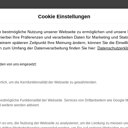
Cookie Einstellungen
ie bestmögliche Nutzung unserer Webseite zu ermöglichen und unsere
hierbei Ihre Präferenzen und verarbeiten Daten für Marketing und Stati
einem späteren Zeitpunkt Ihre Meinung ändern, können Sie die Einwillig
en zum Umfang der Datenverarbeitung finden Sie hier:
Datenschutzerkl
en von uns eingesetzt:
indung.
rlich, um die Kernfunktionalität der Webseite zu gewährleisten.
hine?
aden bestimmter Seiten verhindern. Funktioniert die Seite in e
estmögliche Funktionalität der Webseite. Services von Drittanbietern wie Google 
eitere werden aktiviert.
 zu beheben.
bssystem auf dem neuesten Stand sind.
 es uns, die Nutzung der Webseite zu analysieren, um die Leistung zu messen u