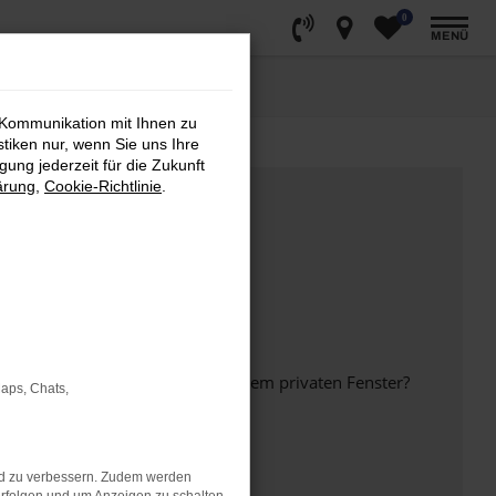
0
MENÜ
 Kommunikation mit Ihnen zu
stiken nur, wenn Sie uns Ihre
ung jederzeit für die Zukunft
ärung
,
Cookie-Richtlinie
.
inem anderen Browser oder in einem privaten Fenster?
Maps, Chats,
nd zu verbessern. Zudem werden