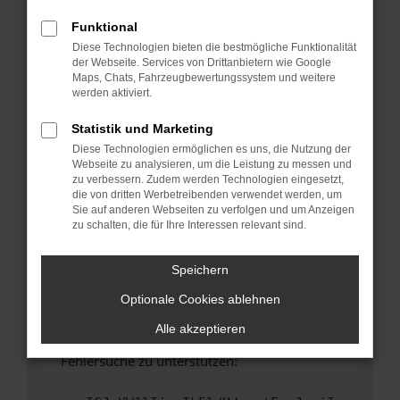
anderen Browser oder in einem privaten
Fenster?
Funktional
Diese Technologien bieten die bestmögliche Funktionalität
Starte dein Gerät neu.
der Webseite. Services von Drittanbietern wie Google
Das kann manchmal helfen, vorübergehende
Maps, Chats, Fahrzeugbewertungssystem und weitere
Probleme zu beheben.
werden aktiviert.
Stelle sicher, dass dein Browser und dein
Statistik und Marketing
Betriebssystem auf dem neuesten Stand
Diese Technologien ermöglichen es uns, die Nutzung der
sind.
Webseite zu analysieren, um die Leistung zu messen und
Veraltete Software birgt nicht nur ein
zu verbessern. Zudem werden Technologien eingesetzt,
Sicherheitsrisiko, sondern kann auch dazu
die von dritten Werbetreibenden verwendet werden, um
Sie auf anderen Webseiten zu verfolgen und um Anzeigen
führen, dass bestimmte Funktionen nicht mehr
zu schalten, die für Ihre Interessen relevant sind.
unterstützt werden.
Wende dich an den Webseitenbetreiber.
Speichern
Wenn du alle oben genannten Schritte versucht
Optionale Cookies ablehnen
hast, kontaktiere uns bitte. Wir werden
versuchen, das Problem zu beheben. Du kannst
Alle akzeptieren
uns diesen Text schicken, um uns bei der
Fehlersuche zu unterstützen: