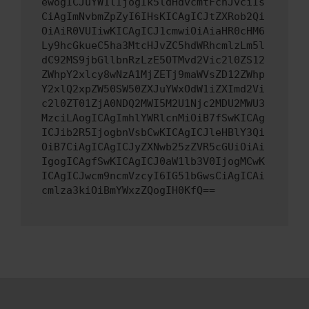
ewogICJuYW1lIjogIk5ldHdvcmtFcnJvciIs
CiAgImNvbmZpZyI6IHsKICAgICJtZXRob2Qi
OiAiR0VUIiwKICAgICJ1cmwiOiAiaHR0cHM6
Ly9hcGkueC5ha3MtcHJvZC5hdWRhcmlzLm5l
dC92MS9jbGllbnRzLzE5OTMvd2Vic2l0ZS12
ZWhpY2xlcy8wNzA1MjZETj9maWVsZD12ZWhp
Y2xlQ2xpZW50SW50ZXJuYWxOdW1iZXImd2Vi
c2l0ZT01ZjA0NDQ2MWI5M2U1Njc2MDU2MWU3
MzciLAogICAgImhlYWRlcnMiOiB7fSwKICAg
ICJib2R5IjogbnVsbCwKICAgICJleHBlY3Qi
OiB7CiAgICAgICJyZXNwb25zZVR5cGUiOiAi
IgogICAgfSwKICAgICJ0aW1lb3V0IjogMCwK
ICAgICJwcm9ncmVzcyI6IG51bGwsCiAgICAi
cmlza3kiOiBmYWxzZQogIH0KfQ==