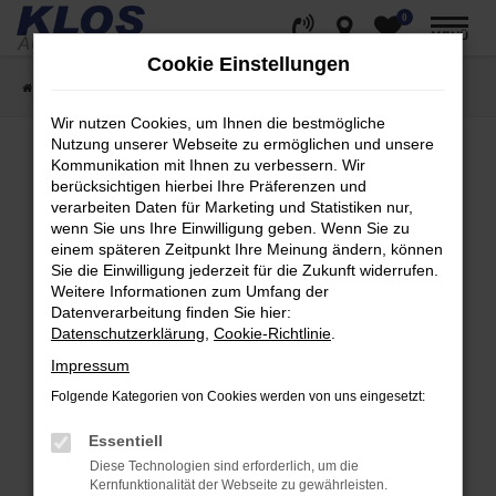
0
Zum
MENÜ
Hauptinhalt
Cookie Einstellungen
springen
Startseite
Fahrzeugangebote
Fahrzeug Showroom
Wir nutzen Cookies, um Ihnen die bestmögliche
Nutzung unserer Webseite zu ermöglichen und unsere
Kommunikation mit Ihnen zu verbessern. Wir
berücksichtigen hierbei Ihre Präferenzen und
Fehler: Network Error
verarbeiten Daten für Marketing und Statistiken nur,
wenn Sie uns Ihre Einwilligung geben. Wenn Sie zu
Beim Laden ist ein Fehler aufgetreten.
einem späteren Zeitpunkt Ihre Meinung ändern, können
Hier sind ein paar Tipps, die dir helfen können:
Sie die Einwilligung jederzeit für die Zukunft widerrufen.
Weitere Informationen zum Umfang der
Überprüfe deine Firewall und deine
Datenverarbeitung finden Sie hier:
Internetverbindung.
Datenschutzerklärung
,
Cookie-Richtlinie
.
Laden andere Webseiten, zum Beispiel deine
Impressum
Suchmaschine?
Folgende Kategorien von Cookies werden von uns eingesetzt:
Prüfe deine Browsererweiterungen.
Manche Erweiterungen, wie Werbeblocker,
Essentiell
können das Laden bestimmter Seiten
Diese Technologien sind erforderlich, um die
verhindern. Funktioniert die Seite in einem
Kernfunktionalität der Webseite zu gewährleisten.