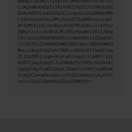
ewogICJuYW1lIjogIk5ldHdvcmtFcnJvciIs
CiAgImNvbmZpZyI6IHsKICAgICJtZXRob2Qi
OiAiR0VUIiwKICAgICJ1cmwiOiAiaHR0cHM6
Ly9hcGkueC5ha3MtcHJvZC5hdWRhcmlzLm5l
dC92MS9jbGllbnRzLzE5OTMvd2Vic2l0ZS12
ZWhpY2xlcy8xNTA1MjZDSz9maWVsZD12ZWhp
Y2xlQ2xpZW50SW50ZXJuYWxOdW1iZXImd2Vi
c2l0ZT01ZjA0NDQ2MWI5M2U1Njc2MDU2MWU3
MzciLAogICAgImhlYWRlcnMiOiB7fSwKICAg
ICJib2R5IjogbnVsbCwKICAgICJleHBlY3Qi
OiB7CiAgICAgICJyZXNwb25zZVR5cGUiOiAi
IgogICAgfSwKICAgICJ0aW1lb3V0IjogMCwK
ICAgICJwcm9ncmVzcyI6IG51bGwsCiAgICAi
cmlza3kiOiBmYWxzZQogIH0KfQ==