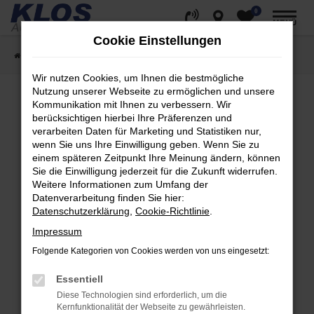
0
Zum
MENÜ
Hauptinhalt
Cookie Einstellungen
springen
Startseite
Fahrzeugangebote
Fahrzeug Showroom
Wir nutzen Cookies, um Ihnen die bestmögliche
Nutzung unserer Webseite zu ermöglichen und unsere
Kommunikation mit Ihnen zu verbessern. Wir
berücksichtigen hierbei Ihre Präferenzen und
Fehler: Network Error
verarbeiten Daten für Marketing und Statistiken nur,
wenn Sie uns Ihre Einwilligung geben. Wenn Sie zu
Beim Laden ist ein Fehler aufgetreten.
einem späteren Zeitpunkt Ihre Meinung ändern, können
Hier sind ein paar Tipps, die dir helfen können:
Sie die Einwilligung jederzeit für die Zukunft widerrufen.
Weitere Informationen zum Umfang der
Überprüfe deine Firewall und deine
Datenverarbeitung finden Sie hier:
Internetverbindung.
Datenschutzerklärung
,
Cookie-Richtlinie
.
Laden andere Webseiten, zum Beispiel deine
Impressum
Suchmaschine?
Folgende Kategorien von Cookies werden von uns eingesetzt:
Prüfe deine Browsererweiterungen.
Manche Erweiterungen, wie Werbeblocker,
Essentiell
können das Laden bestimmter Seiten
Diese Technologien sind erforderlich, um die
verhindern. Funktioniert die Seite in einem
Kernfunktionalität der Webseite zu gewährleisten.