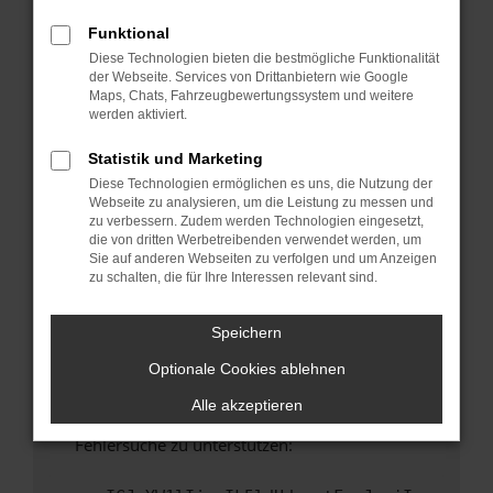
anderen Browser oder in einem privaten
Fenster?
Funktional
Diese Technologien bieten die bestmögliche Funktionalität
Starte dein Gerät neu.
der Webseite. Services von Drittanbietern wie Google
Das kann manchmal helfen, vorübergehende
Maps, Chats, Fahrzeugbewertungssystem und weitere
Probleme zu beheben.
werden aktiviert.
Stelle sicher, dass dein Browser und dein
Statistik und Marketing
Betriebssystem auf dem neuesten Stand
Diese Technologien ermöglichen es uns, die Nutzung der
sind.
Webseite zu analysieren, um die Leistung zu messen und
Veraltete Software birgt nicht nur ein
zu verbessern. Zudem werden Technologien eingesetzt,
Sicherheitsrisiko, sondern kann auch dazu
die von dritten Werbetreibenden verwendet werden, um
Sie auf anderen Webseiten zu verfolgen und um Anzeigen
führen, dass bestimmte Funktionen nicht mehr
zu schalten, die für Ihre Interessen relevant sind.
unterstützt werden.
Wende dich an den Webseitenbetreiber.
Speichern
Wenn du alle oben genannten Schritte versucht
Optionale Cookies ablehnen
hast, kontaktiere uns bitte. Wir werden
versuchen, das Problem zu beheben. Du kannst
Alle akzeptieren
uns diesen Text schicken, um uns bei der
Fehlersuche zu unterstützen: