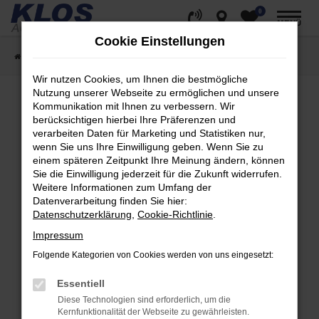
0
Zum
MENÜ
Hauptinhalt
Cookie Einstellungen
springen
Startseite
Fahrzeugangebote
Fahrzeug Showroom
Wir nutzen Cookies, um Ihnen die bestmögliche
Nutzung unserer Webseite zu ermöglichen und unsere
Kommunikation mit Ihnen zu verbessern. Wir
berücksichtigen hierbei Ihre Präferenzen und
Fehler: Network Error
verarbeiten Daten für Marketing und Statistiken nur,
wenn Sie uns Ihre Einwilligung geben. Wenn Sie zu
Beim Laden ist ein Fehler aufgetreten.
einem späteren Zeitpunkt Ihre Meinung ändern, können
Hier sind ein paar Tipps, die dir helfen können:
Sie die Einwilligung jederzeit für die Zukunft widerrufen.
Weitere Informationen zum Umfang der
Überprüfe deine Firewall und deine
Datenverarbeitung finden Sie hier:
Internetverbindung.
Datenschutzerklärung
,
Cookie-Richtlinie
.
Laden andere Webseiten, zum Beispiel deine
Impressum
Suchmaschine?
Folgende Kategorien von Cookies werden von uns eingesetzt:
Prüfe deine Browsererweiterungen.
Manche Erweiterungen, wie Werbeblocker,
Essentiell
können das Laden bestimmter Seiten
Diese Technologien sind erforderlich, um die
verhindern. Funktioniert die Seite in einem
Kernfunktionalität der Webseite zu gewährleisten.