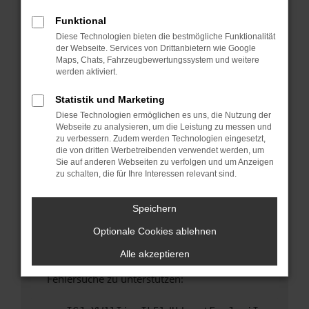
anderen Browser oder in einem privaten
Fenster?
Funktional
Diese Technologien bieten die bestmögliche Funktionalität
Starte dein Gerät neu.
der Webseite. Services von Drittanbietern wie Google
Das kann manchmal helfen, vorübergehende
Maps, Chats, Fahrzeugbewertungssystem und weitere
Probleme zu beheben.
werden aktiviert.
Stelle sicher, dass dein Browser und dein
Statistik und Marketing
Betriebssystem auf dem neuesten Stand
Diese Technologien ermöglichen es uns, die Nutzung der
sind.
Webseite zu analysieren, um die Leistung zu messen und
Veraltete Software birgt nicht nur ein
zu verbessern. Zudem werden Technologien eingesetzt,
Sicherheitsrisiko, sondern kann auch dazu
die von dritten Werbetreibenden verwendet werden, um
Sie auf anderen Webseiten zu verfolgen und um Anzeigen
führen, dass bestimmte Funktionen nicht mehr
zu schalten, die für Ihre Interessen relevant sind.
unterstützt werden.
Wende dich an den Webseitenbetreiber.
Speichern
Wenn du alle oben genannten Schritte versucht
Optionale Cookies ablehnen
hast, kontaktiere uns bitte. Wir werden
versuchen, das Problem zu beheben. Du kannst
Alle akzeptieren
uns diesen Text schicken, um uns bei der
Fehlersuche zu unterstützen: