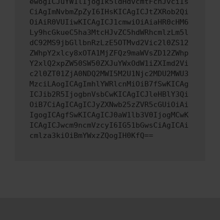
ewogICJuYW1lIjogIk5ldHdvcmtFcnJvciIs
CiAgImNvbmZpZyI6IHsKICAgICJtZXRob2Qi
OiAiR0VUIiwKICAgICJ1cmwiOiAiaHR0cHM6
Ly9hcGkueC5ha3MtcHJvZC5hdWRhcmlzLm5l
dC92MS9jbGllbnRzLzE5OTMvd2Vic2l0ZS12
ZWhpY2xlcy8xOTA1MjZFQz9maWVsZD12ZWhp
Y2xlQ2xpZW50SW50ZXJuYWxOdW1iZXImd2Vi
c2l0ZT01ZjA0NDQ2MWI5M2U1Njc2MDU2MWU3
MzciLAogICAgImhlYWRlcnMiOiB7fSwKICAg
ICJib2R5IjogbnVsbCwKICAgICJleHBlY3Qi
OiB7CiAgICAgICJyZXNwb25zZVR5cGUiOiAi
IgogICAgfSwKICAgICJ0aW1lb3V0IjogMCwK
ICAgICJwcm9ncmVzcyI6IG51bGwsCiAgICAi
cmlza3kiOiBmYWxzZQogIH0KfQ==