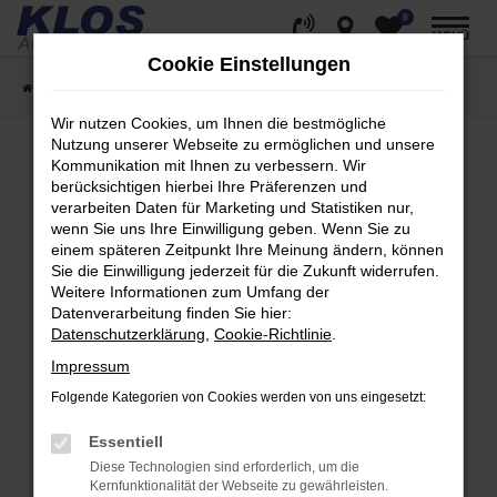
0
Zum
MENÜ
Hauptinhalt
Cookie Einstellungen
springen
Startseite
Fahrzeugangebote
Fahrzeug Showroom
Wir nutzen Cookies, um Ihnen die bestmögliche
Nutzung unserer Webseite zu ermöglichen und unsere
Kommunikation mit Ihnen zu verbessern. Wir
berücksichtigen hierbei Ihre Präferenzen und
Fehler: Network Error
verarbeiten Daten für Marketing und Statistiken nur,
wenn Sie uns Ihre Einwilligung geben. Wenn Sie zu
Beim Laden ist ein Fehler aufgetreten.
einem späteren Zeitpunkt Ihre Meinung ändern, können
Hier sind ein paar Tipps, die dir helfen können:
Sie die Einwilligung jederzeit für die Zukunft widerrufen.
Weitere Informationen zum Umfang der
Überprüfe deine Firewall und deine
Datenverarbeitung finden Sie hier:
Internetverbindung.
Datenschutzerklärung
,
Cookie-Richtlinie
.
Laden andere Webseiten, zum Beispiel deine
Impressum
Suchmaschine?
Folgende Kategorien von Cookies werden von uns eingesetzt:
Prüfe deine Browsererweiterungen.
Manche Erweiterungen, wie Werbeblocker,
Essentiell
können das Laden bestimmter Seiten
Diese Technologien sind erforderlich, um die
verhindern. Funktioniert die Seite in einem
Kernfunktionalität der Webseite zu gewährleisten.