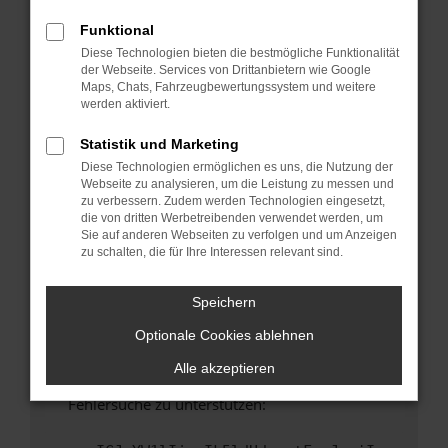
anderen Browser oder in einem privaten
Fenster?
Funktional
Diese Technologien bieten die bestmögliche Funktionalität
Starte dein Gerät neu.
der Webseite. Services von Drittanbietern wie Google
Das kann manchmal helfen, vorübergehende
Maps, Chats, Fahrzeugbewertungssystem und weitere
Probleme zu beheben.
werden aktiviert.
Stelle sicher, dass dein Browser und dein
Statistik und Marketing
Betriebssystem auf dem neuesten Stand
Diese Technologien ermöglichen es uns, die Nutzung der
sind.
Webseite zu analysieren, um die Leistung zu messen und
Veraltete Software birgt nicht nur ein
zu verbessern. Zudem werden Technologien eingesetzt,
Sicherheitsrisiko, sondern kann auch dazu
die von dritten Werbetreibenden verwendet werden, um
Sie auf anderen Webseiten zu verfolgen und um Anzeigen
führen, dass bestimmte Funktionen nicht mehr
zu schalten, die für Ihre Interessen relevant sind.
unterstützt werden.
Wende dich an den Webseitenbetreiber.
Speichern
Wenn du alle oben genannten Schritte versucht
Optionale Cookies ablehnen
hast, kontaktiere uns bitte. Wir werden
versuchen, das Problem zu beheben. Du kannst
Alle akzeptieren
uns diesen Text schicken, um uns bei der
Fehlersuche zu unterstützen: