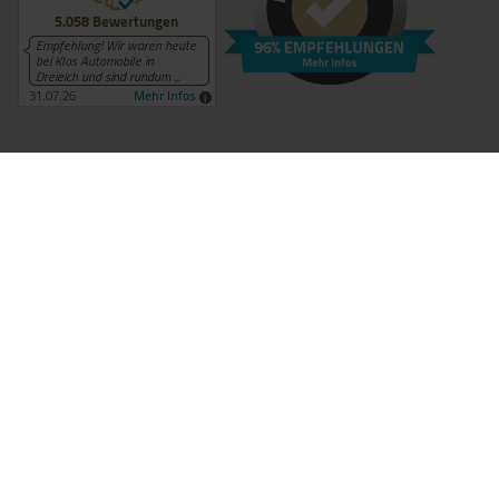
1
Ehemaliger Neupreis (Unverbindliche Preisempfehlung des Herstellers am Tag der
Erstzulassung).
Der errechnete Preisvorteil sowie die angegebene Ersparnis errechnet sich gegenüber der
ehemaligen unverbindlichen Preisempfehlung des Herstellers am Tag der Erstzulassung
(Neupreis).
2
Hierbei handelt es sich um ein Finanzierungs-Angebot. Preise sind Bruttopreise inkl. 19%
MwSt. Änderungen & Irrtümer vorbehalten.
3
Hierbei handelt es sich um ein Leasing-Angebot für Privatkunden. Preise sind Bruttopreise inkl.
19% MwSt. Änderungen & Irrtümer vorbehalten.
4
Hierbei handelt es sich um ein Leasing-Angebot für Gewerbekunden. Preise sind Nettopreise
zzgl. 19% MwSt. Änderungen & Irrtümer vorbehalten.
© 2026 KLOS Automobile GmbH | Illinger Straße 48 | DE-66646
Marpingen-Urexweiler | info @ klosautomobile.de |
Webdesign by