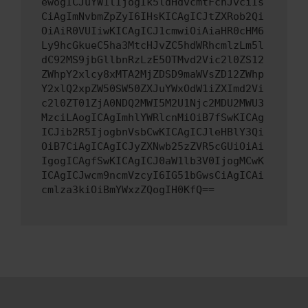
ewogICJuYW1lIjogIk5ldHdvcmtFcnJvciIs
CiAgImNvbmZpZyI6IHsKICAgICJtZXRob2Qi
OiAiR0VUIiwKICAgICJ1cmwiOiAiaHR0cHM6
Ly9hcGkueC5ha3MtcHJvZC5hdWRhcmlzLm5l
dC92MS9jbGllbnRzLzE5OTMvd2Vic2l0ZS12
ZWhpY2xlcy8xMTA2MjZDSD9maWVsZD12ZWhp
Y2xlQ2xpZW50SW50ZXJuYWxOdW1iZXImd2Vi
c2l0ZT01ZjA0NDQ2MWI5M2U1Njc2MDU2MWU3
MzciLAogICAgImhlYWRlcnMiOiB7fSwKICAg
ICJib2R5IjogbnVsbCwKICAgICJleHBlY3Qi
OiB7CiAgICAgICJyZXNwb25zZVR5cGUiOiAi
IgogICAgfSwKICAgICJ0aW1lb3V0IjogMCwK
ICAgICJwcm9ncmVzcyI6IG51bGwsCiAgICAi
cmlza3kiOiBmYWxzZQogIH0KfQ==