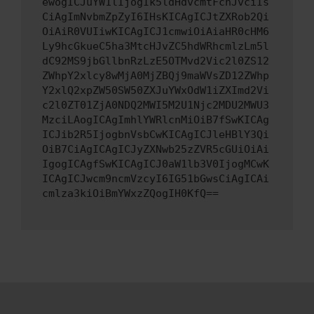
ewogICJuYW1lIjogIk5ldHdvcmtFcnJvciIs
CiAgImNvbmZpZyI6IHsKICAgICJtZXRob2Qi
OiAiR0VUIiwKICAgICJ1cmwiOiAiaHR0cHM6
Ly9hcGkueC5ha3MtcHJvZC5hdWRhcmlzLm5l
dC92MS9jbGllbnRzLzE5OTMvd2Vic2l0ZS12
ZWhpY2xlcy8wMjA0MjZBQj9maWVsZD12ZWhp
Y2xlQ2xpZW50SW50ZXJuYWxOdW1iZXImd2Vi
c2l0ZT01ZjA0NDQ2MWI5M2U1Njc2MDU2MWU3
MzciLAogICAgImhlYWRlcnMiOiB7fSwKICAg
ICJib2R5IjogbnVsbCwKICAgICJleHBlY3Qi
OiB7CiAgICAgICJyZXNwb25zZVR5cGUiOiAi
IgogICAgfSwKICAgICJ0aW1lb3V0IjogMCwK
ICAgICJwcm9ncmVzcyI6IG51bGwsCiAgICAi
cmlza3kiOiBmYWxzZQogIH0KfQ==