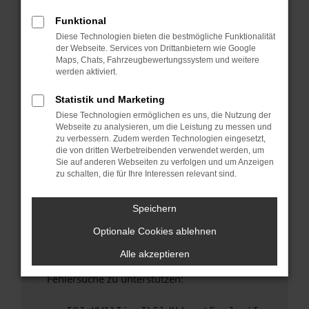
anderen Browser oder in einem privaten
Fenster?
Funktional
Diese Technologien bieten die bestmögliche Funktionalität
Starte dein Gerät neu.
der Webseite. Services von Drittanbietern wie Google
Das kann manchmal helfen, vorübergehende
Maps, Chats, Fahrzeugbewertungssystem und weitere
Probleme zu beheben.
werden aktiviert.
Stelle sicher, dass dein Browser und dein
Statistik und Marketing
Betriebssystem auf dem neuesten Stand
Diese Technologien ermöglichen es uns, die Nutzung der
sind.
Webseite zu analysieren, um die Leistung zu messen und
Veraltete Software birgt nicht nur ein
zu verbessern. Zudem werden Technologien eingesetzt,
Sicherheitsrisiko, sondern kann auch dazu
die von dritten Werbetreibenden verwendet werden, um
Sie auf anderen Webseiten zu verfolgen und um Anzeigen
führen, dass bestimmte Funktionen nicht mehr
zu schalten, die für Ihre Interessen relevant sind.
unterstützt werden.
Wende dich an den Webseitenbetreiber.
Speichern
Wenn du alle oben genannten Schritte versucht
Optionale Cookies ablehnen
hast, kontaktiere uns bitte. Wir werden
versuchen, das Problem zu beheben. Du kannst
Alle akzeptieren
uns diesen Text schicken, um uns bei der
Fehlersuche zu unterstützen: