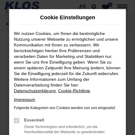
0
Zum
MENÜ
Hauptinhalt
Cookie Einstellungen
springen
Startseite
Fahrzeugangebote
Fahrzeug Showroom
Wir nutzen Cookies, um Ihnen die bestmögliche
Nutzung unserer Webseite zu ermöglichen und unsere
Kommunikation mit Ihnen zu verbessern. Wir
berücksichtigen hierbei Ihre Präferenzen und
Fehler: Network Error
verarbeiten Daten für Marketing und Statistiken nur,
wenn Sie uns Ihre Einwilligung geben. Wenn Sie zu
Beim Laden ist ein Fehler aufgetreten.
einem späteren Zeitpunkt Ihre Meinung ändern, können
Hier sind ein paar Tipps, die dir helfen können:
Sie die Einwilligung jederzeit für die Zukunft widerrufen.
Weitere Informationen zum Umfang der
Überprüfe deine Firewall und deine
Datenverarbeitung finden Sie hier:
Internetverbindung.
Datenschutzerklärung
,
Cookie-Richtlinie
.
Laden andere Webseiten, zum Beispiel deine
Impressum
Suchmaschine?
Folgende Kategorien von Cookies werden von uns eingesetzt:
Prüfe deine Browsererweiterungen.
Manche Erweiterungen, wie Werbeblocker,
Essentiell
können das Laden bestimmter Seiten
Diese Technologien sind erforderlich, um die
verhindern. Funktioniert die Seite in einem
Kernfunktionalität der Webseite zu gewährleisten.