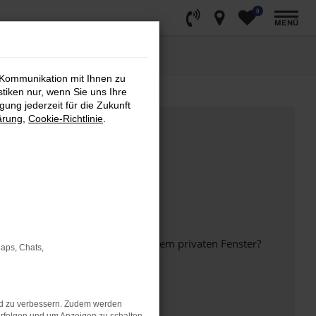
0
MENÜ
 Kommunikation mit Ihnen zu
stiken nur, wenn Sie uns Ihre
ung jederzeit für die Zukunft
ärung
,
Cookie-Richtlinie
.
inem anderen Browser oder in einem privaten Fenster?
Maps, Chats,
nd zu verbessern. Zudem werden