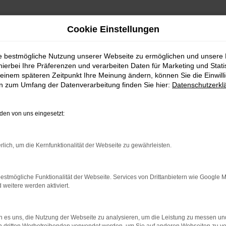
Cookie Einstellungen
ie bestmögliche Nutzung unserer Webseite zu ermöglichen und unsere
hierbei Ihre Präferenzen und verarbeiten Daten für Marketing und Stati
einem späteren Zeitpunkt Ihre Meinung ändern, können Sie die Einwillig
en zum Umfang der Datenverarbeitung finden Sie hier:
Datenschutzerkl
en von uns eingesetzt:
indung.
rlich, um die Kernfunktionalität der Webseite zu gewährleisten.
hine?
aden bestimmter Seiten verhindern. Funktioniert die Seite in e
estmögliche Funktionalität der Webseite. Services von Drittanbietern wie Google 
eitere werden aktiviert.
 zu beheben.
bssystem auf dem neuesten Stand sind.
 es uns, die Nutzung der Webseite zu analysieren, um die Leistung zu messen u