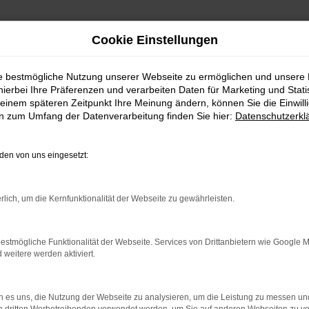
Cookie Einstellungen
ie bestmögliche Nutzung unserer Webseite zu ermöglichen und unsere
hierbei Ihre Präferenzen und verarbeiten Daten für Marketing und Stati
einem späteren Zeitpunkt Ihre Meinung ändern, können Sie die Einwillig
en zum Umfang der Datenverarbeitung finden Sie hier:
Datenschutzerkl
en von uns eingesetzt:
indung.
rlich, um die Kernfunktionalität der Webseite zu gewährleisten.
hine?
aden bestimmter Seiten verhindern. Funktioniert die Seite in e
estmögliche Funktionalität der Webseite. Services von Drittanbietern wie Google 
eitere werden aktiviert.
 zu beheben.
bssystem auf dem neuesten Stand sind.
 es uns, die Nutzung der Webseite zu analysieren, um die Leistung zu messen u