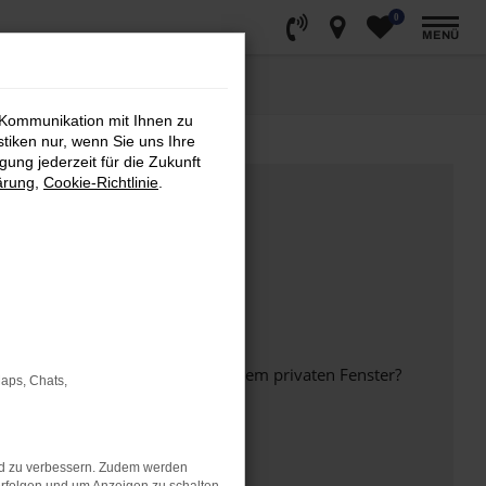
0
MENÜ
 Kommunikation mit Ihnen zu
stiken nur, wenn Sie uns Ihre
ung jederzeit für die Zukunft
ärung
,
Cookie-Richtlinie
.
inem anderen Browser oder in einem privaten Fenster?
Maps, Chats,
nd zu verbessern. Zudem werden