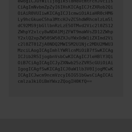
ewogICJuYW1lIjogIk5ldHdvcmtFcnJvciIs
CiAgImNvbmZpZyI6IHsKICAgICJtZXRob2Qi
OiAiR0VUIiwKICAgICJ1cmwiOiAiaHR0cHM6
Ly9hcGkueC5ha3MtcHJvZC5hdWRhcmlzLm5l
dC92MS9jbGllbnRzLzE5OTMvd2Vic2l0ZS12
ZWhpY2xlcy8wNDA1MjZFWT9maWVsZD12ZWhp
Y2xlQ2xpZW50SW50ZXJuYWxOdW1iZXImd2Vi
c2l0ZT01ZjA0NDQ2MWI5M2U1Njc2MDU2MWU3
MzciLAogICAgImhlYWRlcnMiOiB7fSwKICAg
ICJib2R5IjogbnVsbCwKICAgICJleHBlY3Qi
OiB7CiAgICAgICJyZXNwb25zZVR5cGUiOiAi
IgogICAgfSwKICAgICJ0aW1lb3V0IjogMCwK
ICAgICJwcm9ncmVzcyI6IG51bGwsCiAgICAi
cmlza3kiOiBmYWxzZQogIH0KfQ==