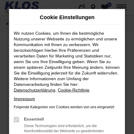
0
Zum
MENÜ
Hauptinhalt
Cookie Einstellungen
springen
Startseite
Fahrzeugangebote
Fahrzeug Showroom
Wir nutzen Cookies, um Ihnen die bestmögliche
Nutzung unserer Webseite zu ermöglichen und unsere
Kommunikation mit Ihnen zu verbessern. Wir
berücksichtigen hierbei Ihre Präferenzen und
Fehler: Network Error
verarbeiten Daten für Marketing und Statistiken nur,
wenn Sie uns Ihre Einwilligung geben. Wenn Sie zu
Beim Laden ist ein Fehler aufgetreten.
einem späteren Zeitpunkt Ihre Meinung ändern, können
Hier sind ein paar Tipps, die dir helfen können:
Sie die Einwilligung jederzeit für die Zukunft widerrufen.
Weitere Informationen zum Umfang der
Überprüfe deine Firewall und deine
Datenverarbeitung finden Sie hier:
Internetverbindung.
Datenschutzerklärung
,
Cookie-Richtlinie
.
Laden andere Webseiten, zum Beispiel deine
Impressum
Suchmaschine?
Folgende Kategorien von Cookies werden von uns eingesetzt:
Prüfe deine Browsererweiterungen.
Manche Erweiterungen, wie Werbeblocker,
Essentiell
können das Laden bestimmter Seiten
Diese Technologien sind erforderlich, um die
verhindern. Funktioniert die Seite in einem
Kernfunktionalität der Webseite zu gewährleisten.