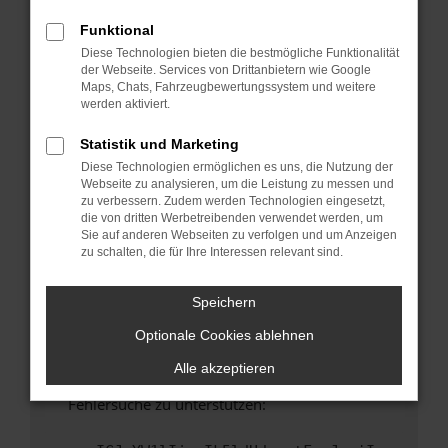
anderen Browser oder in einem privaten
Fenster?
Funktional
Diese Technologien bieten die bestmögliche Funktionalität
Starte dein Gerät neu.
der Webseite. Services von Drittanbietern wie Google
Das kann manchmal helfen, vorübergehende
Maps, Chats, Fahrzeugbewertungssystem und weitere
Probleme zu beheben.
werden aktiviert.
Stelle sicher, dass dein Browser und dein
Statistik und Marketing
Betriebssystem auf dem neuesten Stand
Diese Technologien ermöglichen es uns, die Nutzung der
sind.
Webseite zu analysieren, um die Leistung zu messen und
Veraltete Software birgt nicht nur ein
zu verbessern. Zudem werden Technologien eingesetzt,
Sicherheitsrisiko, sondern kann auch dazu
die von dritten Werbetreibenden verwendet werden, um
Sie auf anderen Webseiten zu verfolgen und um Anzeigen
führen, dass bestimmte Funktionen nicht mehr
zu schalten, die für Ihre Interessen relevant sind.
unterstützt werden.
Wende dich an den Webseitenbetreiber.
Speichern
Wenn du alle oben genannten Schritte versucht
Optionale Cookies ablehnen
hast, kontaktiere uns bitte. Wir werden
versuchen, das Problem zu beheben. Du kannst
Alle akzeptieren
uns diesen Text schicken, um uns bei der
Fehlersuche zu unterstützen: