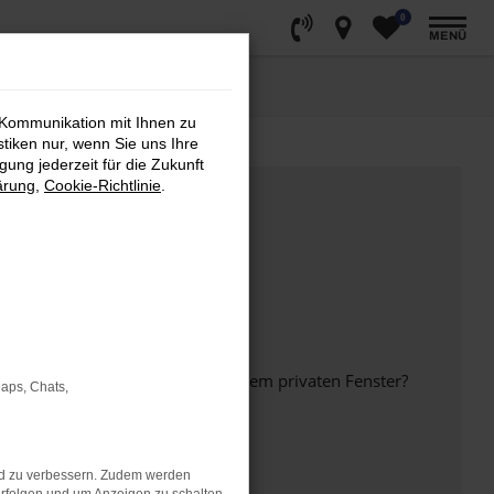
0
MENÜ
 Kommunikation mit Ihnen zu
stiken nur, wenn Sie uns Ihre
ung jederzeit für die Zukunft
ärung
,
Cookie-Richtlinie
.
inem anderen Browser oder in einem privaten Fenster?
Maps, Chats,
nd zu verbessern. Zudem werden