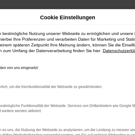
Cookie Einstellungen
ie bestmögliche Nutzung unserer Webseite zu ermöglichen und unsere
hierbei Ihre Präferenzen und verarbeiten Daten für Marketing und Stati
einem späteren Zeitpunkt Ihre Meinung ändern, können Sie die Einwillig
en zum Umfang der Datenverarbeitung finden Sie hier:
Datenschutzerkl
en von uns eingesetzt:
indung.
rlich, um die Kernfunktionalität der Webseite zu gewährleisten.
hine?
aden bestimmter Seiten verhindern. Funktioniert die Seite in e
estmögliche Funktionalität der Webseite. Services von Drittanbietern wie Google 
eitere werden aktiviert.
 zu beheben.
bssystem auf dem neuesten Stand sind.
 es uns, die Nutzung der Webseite zu analysieren, um die Leistung zu messen u