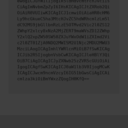
ewogICJuYW1lIjogIk5ldHdvcmtFcnJvciIs
CiAgImNvbmZpZyI6IHsKICAgICJtZXRob2Qi
OiAiR0VUIiwKICAgICJ1cmwiOiAiaHR0cHM6
Ly9hcGkueC5ha3MtcHJvZC5hdWRhcmlzLm5l
dC92MS9jbGllbnRzLzE5OTMvd2Vic2l0ZS12
ZWhpY2xlcy8xNzA2MjZERT9maWVsZD12ZWhp
Y2xlQ2xpZW50SW50ZXJuYWxOdW1iZXImd2Vi
c2l0ZT01ZjA0NDQ2MWI5M2U1Njc2MDU2MWU3
MzciLAogICAgImhlYWRlcnMiOiB7fSwKICAg
ICJib2R5IjogbnVsbCwKICAgICJleHBlY3Qi
OiB7CiAgICAgICJyZXNwb25zZVR5cGUiOiAi
IgogICAgfSwKICAgICJ0aW1lb3V0IjogMCwK
ICAgICJwcm9ncmVzcyI6IG51bGwsCiAgICAi
cmlza3kiOiBmYWxzZQogIH0KfQ==