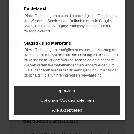
anderen Browser oder in einem privaten
Fenster?
Funktional
Diese Technologien bieten die bestmögliche Funktionalität
Starte dein Gerät neu.
der Webseite. Services von Drittanbietern wie Google
Das kann manchmal helfen, vorübergehende
Maps, Chats, Fahrzeugbewertungssystem und weitere
Probleme zu beheben.
werden aktiviert.
Stelle sicher, dass dein Browser und dein
Statistik und Marketing
Betriebssystem auf dem neuesten Stand
Diese Technologien ermöglichen es uns, die Nutzung der
sind.
Webseite zu analysieren, um die Leistung zu messen und
Veraltete Software birgt nicht nur ein
zu verbessern. Zudem werden Technologien eingesetzt,
Sicherheitsrisiko, sondern kann auch dazu
die von dritten Werbetreibenden verwendet werden, um
Sie auf anderen Webseiten zu verfolgen und um Anzeigen
führen, dass bestimmte Funktionen nicht mehr
zu schalten, die für Ihre Interessen relevant sind.
unterstützt werden.
Wende dich an den Webseitenbetreiber.
Speichern
Wenn du alle oben genannten Schritte versucht
Optionale Cookies ablehnen
hast, kontaktiere uns bitte. Wir werden
versuchen, das Problem zu beheben. Du kannst
Alle akzeptieren
uns diesen Text schicken, um uns bei der
Fehlersuche zu unterstützen: