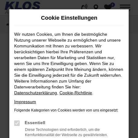
0
Zum
MENÜ
Hauptinhalt
Cookie Einstellungen
springen
Startseite
Fahrzeugangebote
Fahrzeug Showroom
Wir nutzen Cookies, um Ihnen die bestmögliche
Nutzung unserer Webseite zu ermöglichen und unsere
Kommunikation mit Ihnen zu verbessern. Wir
berücksichtigen hierbei Ihre Präferenzen und
Fehler: Network Error
verarbeiten Daten für Marketing und Statistiken nur,
wenn Sie uns Ihre Einwilligung geben. Wenn Sie zu
Beim Laden ist ein Fehler aufgetreten.
einem späteren Zeitpunkt Ihre Meinung ändern, können
Hier sind ein paar Tipps, die dir helfen können:
Sie die Einwilligung jederzeit für die Zukunft widerrufen.
Weitere Informationen zum Umfang der
Überprüfe deine Firewall und deine
Datenverarbeitung finden Sie hier:
Internetverbindung.
Datenschutzerklärung
,
Cookie-Richtlinie
.
Laden andere Webseiten, zum Beispiel deine
Impressum
Suchmaschine?
Folgende Kategorien von Cookies werden von uns eingesetzt:
Prüfe deine Browsererweiterungen.
Manche Erweiterungen, wie Werbeblocker,
Essentiell
können das Laden bestimmter Seiten
Diese Technologien sind erforderlich, um die
verhindern. Funktioniert die Seite in einem
Kernfunktionalität der Webseite zu gewährleisten.