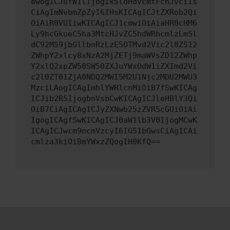
ewogICJuYW1lIjogIk5ldHdvcmtFcnJvciIs
CiAgImNvbmZpZyI6IHsKICAgICJtZXRob2Qi
OiAiR0VUIiwKICAgICJ1cmwiOiAiaHR0cHM6
Ly9hcGkueC5ha3MtcHJvZC5hdWRhcmlzLm5l
dC92MS9jbGllbnRzLzE5OTMvd2Vic2l0ZS12
ZWhpY2xlcy8xNzA2MjZETj9maWVsZD12ZWhp
Y2xlQ2xpZW50SW50ZXJuYWxOdW1iZXImd2Vi
c2l0ZT01ZjA0NDQ2MWI5M2U1Njc2MDU2MWU3
MzciLAogICAgImhlYWRlcnMiOiB7fSwKICAg
ICJib2R5IjogbnVsbCwKICAgICJleHBlY3Qi
OiB7CiAgICAgICJyZXNwb25zZVR5cGUiOiAi
IgogICAgfSwKICAgICJ0aW1lb3V0IjogMCwK
ICAgICJwcm9ncmVzcyI6IG51bGwsCiAgICAi
cmlza3kiOiBmYWxzZQogIH0KfQ==