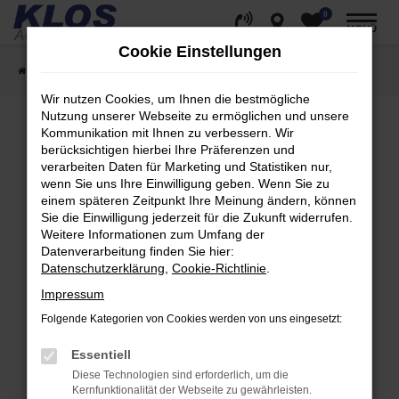
0
Zum
MENÜ
Hauptinhalt
Cookie Einstellungen
springen
Startseite
Fahrzeugangebote
Fahrzeug Showroom
Wir nutzen Cookies, um Ihnen die bestmögliche
Nutzung unserer Webseite zu ermöglichen und unsere
Kommunikation mit Ihnen zu verbessern. Wir
berücksichtigen hierbei Ihre Präferenzen und
Fehler: Network Error
verarbeiten Daten für Marketing und Statistiken nur,
wenn Sie uns Ihre Einwilligung geben. Wenn Sie zu
Beim Laden ist ein Fehler aufgetreten.
einem späteren Zeitpunkt Ihre Meinung ändern, können
Hier sind ein paar Tipps, die dir helfen können:
Sie die Einwilligung jederzeit für die Zukunft widerrufen.
Weitere Informationen zum Umfang der
Überprüfe deine Firewall und deine
Datenverarbeitung finden Sie hier:
Internetverbindung.
Datenschutzerklärung
,
Cookie-Richtlinie
.
Laden andere Webseiten, zum Beispiel deine
Impressum
Suchmaschine?
Folgende Kategorien von Cookies werden von uns eingesetzt:
Prüfe deine Browsererweiterungen.
Manche Erweiterungen, wie Werbeblocker,
Essentiell
können das Laden bestimmter Seiten
Diese Technologien sind erforderlich, um die
verhindern. Funktioniert die Seite in einem
Kernfunktionalität der Webseite zu gewährleisten.