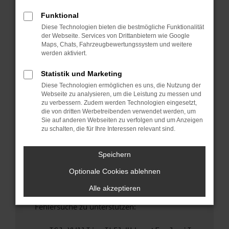
anderen Browser oder in einem privaten
Fenster?
Funktional
Diese Technologien bieten die bestmögliche Funktionalität
Starte dein Gerät neu.
der Webseite. Services von Drittanbietern wie Google
Das kann manchmal helfen, vorübergehende
Maps, Chats, Fahrzeugbewertungssystem und weitere
Probleme zu beheben.
werden aktiviert.
Stelle sicher, dass dein Browser und dein
Statistik und Marketing
Betriebssystem auf dem neuesten Stand
Diese Technologien ermöglichen es uns, die Nutzung der
sind.
Webseite zu analysieren, um die Leistung zu messen und
Veraltete Software birgt nicht nur ein
zu verbessern. Zudem werden Technologien eingesetzt,
Sicherheitsrisiko, sondern kann auch dazu
die von dritten Werbetreibenden verwendet werden, um
Sie auf anderen Webseiten zu verfolgen und um Anzeigen
führen, dass bestimmte Funktionen nicht mehr
zu schalten, die für Ihre Interessen relevant sind.
unterstützt werden.
Wende dich an den Webseitenbetreiber.
Speichern
Wenn du alle oben genannten Schritte versucht
Optionale Cookies ablehnen
hast, kontaktiere uns bitte. Wir werden
versuchen, das Problem zu beheben. Du kannst
Alle akzeptieren
uns diesen Text schicken, um uns bei der
Fehlersuche zu unterstützen: