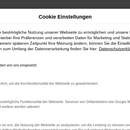
Cookie Einstellungen
ie bestmögliche Nutzung unserer Webseite zu ermöglichen und unsere
hierbei Ihre Präferenzen und verarbeiten Daten für Marketing und Stati
einem späteren Zeitpunkt Ihre Meinung ändern, können Sie die Einwillig
en zum Umfang der Datenverarbeitung finden Sie hier:
Datenschutzerkl
en von uns eingesetzt:
indung.
rlich, um die Kernfunktionalität der Webseite zu gewährleisten.
hine?
aden bestimmter Seiten verhindern. Funktioniert die Seite in e
estmögliche Funktionalität der Webseite. Services von Drittanbietern wie Google 
eitere werden aktiviert.
 zu beheben.
bssystem auf dem neuesten Stand sind.
 es uns, die Nutzung der Webseite zu analysieren, um die Leistung zu messen u