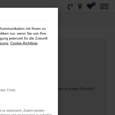
0
MENÜ
 Kommunikation mit Ihnen zu
stiken nur, wenn Sie uns Ihre
ung jederzeit für die Zukunft
ärung
,
Cookie-Richtlinie
.
inem anderen Browser oder in einem privaten Fenster?
Maps, Chats,
nd zu verbessern. Zudem werden