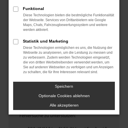
anderen Browser oder in einem privaten
Fenster?
Funktional
Diese Technologien bieten die bestmögliche Funktionalität
Starte dein Gerät neu.
der Webseite. Services von Drittanbietern wie Google
Das kann manchmal helfen, vorübergehende
Maps, Chats, Fahrzeugbewertungssystem und weitere
Probleme zu beheben.
werden aktiviert.
Stelle sicher, dass dein Browser und dein
Statistik und Marketing
Betriebssystem auf dem neuesten Stand
Diese Technologien ermöglichen es uns, die Nutzung der
sind.
Webseite zu analysieren, um die Leistung zu messen und
Veraltete Software birgt nicht nur ein
zu verbessern. Zudem werden Technologien eingesetzt,
Sicherheitsrisiko, sondern kann auch dazu
die von dritten Werbetreibenden verwendet werden, um
Sie auf anderen Webseiten zu verfolgen und um Anzeigen
führen, dass bestimmte Funktionen nicht mehr
zu schalten, die für Ihre Interessen relevant sind.
unterstützt werden.
Wende dich an den Webseitenbetreiber.
Speichern
Wenn du alle oben genannten Schritte versucht
Optionale Cookies ablehnen
hast, kontaktiere uns bitte. Wir werden
versuchen, das Problem zu beheben. Du kannst
Alle akzeptieren
uns diesen Text schicken, um uns bei der
Fehlersuche zu unterstützen: