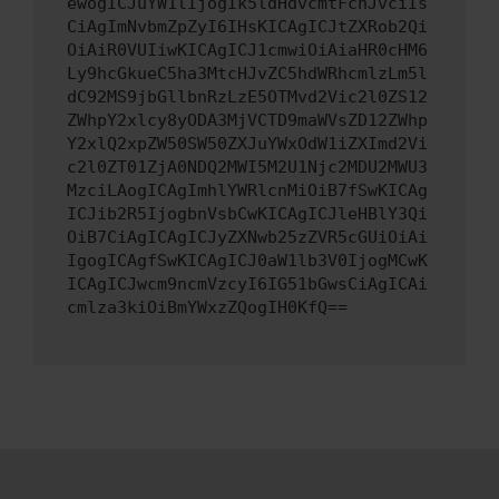
ewogICJuYW1lIjogIk5ldHdvcmtFcnJvciIs
CiAgImNvbmZpZyI6IHsKICAgICJtZXRob2Qi
OiAiR0VUIiwKICAgICJ1cmwiOiAiaHR0cHM6
Ly9hcGkueC5ha3MtcHJvZC5hdWRhcmlzLm5l
dC92MS9jbGllbnRzLzE5OTMvd2Vic2l0ZS12
ZWhpY2xlcy8yODA3MjVCTD9maWVsZD12ZWhp
Y2xlQ2xpZW50SW50ZXJuYWxOdW1iZXImd2Vi
c2l0ZT01ZjA0NDQ2MWI5M2U1Njc2MDU2MWU3
MzciLAogICAgImhlYWRlcnMiOiB7fSwKICAg
ICJib2R5IjogbnVsbCwKICAgICJleHBlY3Qi
OiB7CiAgICAgICJyZXNwb25zZVR5cGUiOiAi
IgogICAgfSwKICAgICJ0aW1lb3V0IjogMCwK
ICAgICJwcm9ncmVzcyI6IG51bGwsCiAgICAi
cmlza3kiOiBmYWxzZQogIH0KfQ==