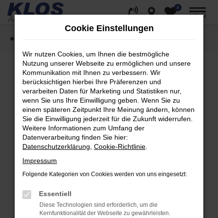
0
Zum
MENÜ
Hauptinhalt
Cookie Einstellungen
springen
Startseite
Fahrzeugangebote
Fahrzeug Showroom
Wir nutzen Cookies, um Ihnen die bestmögliche
Nutzung unserer Webseite zu ermöglichen und unsere
Kommunikation mit Ihnen zu verbessern. Wir
berücksichtigen hierbei Ihre Präferenzen und
Fehler: Network Error
verarbeiten Daten für Marketing und Statistiken nur,
wenn Sie uns Ihre Einwilligung geben. Wenn Sie zu
Beim Laden ist ein Fehler aufgetreten.
einem späteren Zeitpunkt Ihre Meinung ändern, können
Hier sind ein paar Tipps, die dir helfen können:
Sie die Einwilligung jederzeit für die Zukunft widerrufen.
Weitere Informationen zum Umfang der
Überprüfe deine Firewall und deine
Datenverarbeitung finden Sie hier:
Internetverbindung.
Datenschutzerklärung
,
Cookie-Richtlinie
.
Laden andere Webseiten, zum Beispiel deine
Impressum
Suchmaschine?
Folgende Kategorien von Cookies werden von uns eingesetzt:
Prüfe deine Browsererweiterungen.
Manche Erweiterungen, wie Werbeblocker,
Essentiell
können das Laden bestimmter Seiten
Diese Technologien sind erforderlich, um die
verhindern. Funktioniert die Seite in einem
Kernfunktionalität der Webseite zu gewährleisten.