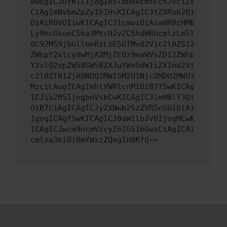
ewogICJuYW1lIjogIk5ldHdvcmtFcnJvciIs
CiAgImNvbmZpZyI6IHsKICAgICJtZXRob2Qi
OiAiR0VUIiwKICAgICJ1cmwiOiAiaHR0cHM6
Ly9hcGkueC5ha3MtcHJvZC5hdWRhcmlzLm5l
dC92MS9jbGllbnRzLzE5OTMvd2Vic2l0ZS12
ZWhpY2xlcy8wMjA2MjZEQz9maWVsZD12ZWhp
Y2xlQ2xpZW50SW50ZXJuYWxOdW1iZXImd2Vi
c2l0ZT01ZjA0NDQ2MWI5M2U1Njc2MDU2MWU3
MzciLAogICAgImhlYWRlcnMiOiB7fSwKICAg
ICJib2R5IjogbnVsbCwKICAgICJleHBlY3Qi
OiB7CiAgICAgICJyZXNwb25zZVR5cGUiOiAi
IgogICAgfSwKICAgICJ0aW1lb3V0IjogMCwK
ICAgICJwcm9ncmVzcyI6IG51bGwsCiAgICAi
cmlza3kiOiBmYWxzZQogIH0KfQ==