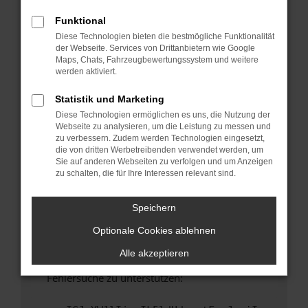
anderen Browser oder in einem privaten
Fenster?
Funktional
Diese Technologien bieten die bestmögliche Funktionalität
Starte dein Gerät neu.
der Webseite. Services von Drittanbietern wie Google
Das kann manchmal helfen, vorübergehende
Maps, Chats, Fahrzeugbewertungssystem und weitere
Probleme zu beheben.
werden aktiviert.
Stelle sicher, dass dein Browser und dein
Statistik und Marketing
Betriebssystem auf dem neuesten Stand
Diese Technologien ermöglichen es uns, die Nutzung der
sind.
Webseite zu analysieren, um die Leistung zu messen und
Veraltete Software birgt nicht nur ein
zu verbessern. Zudem werden Technologien eingesetzt,
Sicherheitsrisiko, sondern kann auch dazu
die von dritten Werbetreibenden verwendet werden, um
Sie auf anderen Webseiten zu verfolgen und um Anzeigen
führen, dass bestimmte Funktionen nicht mehr
zu schalten, die für Ihre Interessen relevant sind.
unterstützt werden.
Wende dich an den Webseitenbetreiber.
Speichern
Wenn du alle oben genannten Schritte versucht
Optionale Cookies ablehnen
hast, kontaktiere uns bitte. Wir werden
versuchen, das Problem zu beheben. Du kannst
Alle akzeptieren
uns diesen Text schicken, um uns bei der
Fehlersuche zu unterstützen: