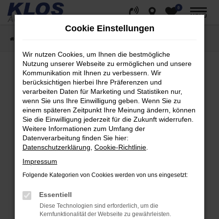
0
Zum
MENÜ
Hauptinhalt
Cookie Einstellungen
springen
Startseite
Fahrzeugangebote
Fahrzeug Showroom
Wir nutzen Cookies, um Ihnen die bestmögliche
Nutzung unserer Webseite zu ermöglichen und unsere
Kommunikation mit Ihnen zu verbessern. Wir
berücksichtigen hierbei Ihre Präferenzen und
Fehler: Network Error
verarbeiten Daten für Marketing und Statistiken nur,
wenn Sie uns Ihre Einwilligung geben. Wenn Sie zu
Beim Laden ist ein Fehler aufgetreten.
einem späteren Zeitpunkt Ihre Meinung ändern, können
Hier sind ein paar Tipps, die dir helfen können:
Sie die Einwilligung jederzeit für die Zukunft widerrufen.
Weitere Informationen zum Umfang der
Überprüfe deine Firewall und deine
Datenverarbeitung finden Sie hier:
Internetverbindung.
Datenschutzerklärung
,
Cookie-Richtlinie
.
Laden andere Webseiten, zum Beispiel deine
Impressum
Suchmaschine?
Folgende Kategorien von Cookies werden von uns eingesetzt:
Prüfe deine Browsererweiterungen.
Manche Erweiterungen, wie Werbeblocker,
Essentiell
können das Laden bestimmter Seiten
Diese Technologien sind erforderlich, um die
verhindern. Funktioniert die Seite in einem
Kernfunktionalität der Webseite zu gewährleisten.