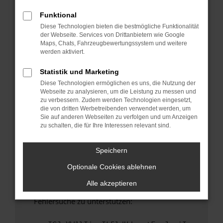
anderen Browser oder in einem privaten
Fenster?
Funktional
Diese Technologien bieten die bestmögliche Funktionalität
Starte dein Gerät neu.
der Webseite. Services von Drittanbietern wie Google
Das kann manchmal helfen, vorübergehende
Maps, Chats, Fahrzeugbewertungssystem und weitere
Probleme zu beheben.
werden aktiviert.
Stelle sicher, dass dein Browser und dein
Statistik und Marketing
Betriebssystem auf dem neuesten Stand
Diese Technologien ermöglichen es uns, die Nutzung der
sind.
Webseite zu analysieren, um die Leistung zu messen und
Veraltete Software birgt nicht nur ein
zu verbessern. Zudem werden Technologien eingesetzt,
Sicherheitsrisiko, sondern kann auch dazu
die von dritten Werbetreibenden verwendet werden, um
Sie auf anderen Webseiten zu verfolgen und um Anzeigen
führen, dass bestimmte Funktionen nicht mehr
zu schalten, die für Ihre Interessen relevant sind.
unterstützt werden.
Wende dich an den Webseitenbetreiber.
Speichern
Wenn du alle oben genannten Schritte versucht
Optionale Cookies ablehnen
hast, kontaktiere uns bitte. Wir werden
versuchen, das Problem zu beheben. Du kannst
Alle akzeptieren
uns diesen Text schicken, um uns bei der
Fehlersuche zu unterstützen: