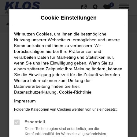
0
Zum
MENÜ
Hauptinhalt
Cookie Einstellungen
springen
Startseite
Fahrzeugangebote
Fahrzeug Showroom
Wir nutzen Cookies, um Ihnen die bestmögliche
Nutzung unserer Webseite zu ermöglichen und unsere
Kommunikation mit Ihnen zu verbessern. Wir
berücksichtigen hierbei Ihre Präferenzen und
Fehler: Network Error
verarbeiten Daten für Marketing und Statistiken nur,
wenn Sie uns Ihre Einwilligung geben. Wenn Sie zu
Beim Laden ist ein Fehler aufgetreten.
einem späteren Zeitpunkt Ihre Meinung ändern, können
Hier sind ein paar Tipps, die dir helfen können:
Sie die Einwilligung jederzeit für die Zukunft widerrufen.
Weitere Informationen zum Umfang der
Überprüfe deine Firewall und deine
Datenverarbeitung finden Sie hier:
Internetverbindung.
Datenschutzerklärung
,
Cookie-Richtlinie
.
Laden andere Webseiten, zum Beispiel deine
Impressum
Suchmaschine?
Folgende Kategorien von Cookies werden von uns eingesetzt:
Prüfe deine Browsererweiterungen.
Manche Erweiterungen, wie Werbeblocker,
Essentiell
können das Laden bestimmter Seiten
Diese Technologien sind erforderlich, um die
verhindern. Funktioniert die Seite in einem
Kernfunktionalität der Webseite zu gewährleisten.