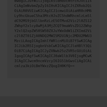
ewogICJuYW1lIjogIk5ldHdvcmtFcnJvciIs
CiAgImNvbmZpZyI6IHsKICAgICJtZXRob2Qi
OiAiR0VUIiwKICAgICJ1cmwiOiAiaHR0cHM6
Ly9hcGkueC5ha3MtcHJvZC5hdWRhcmlzLm5l
dC92MS9jbGllbnRzLzE5OTMvd2Vic2l0ZS12
ZWhpY2xlcy8wMjA3MjZCQT9maWVsZD12ZWhp
Y2xlQ2xpZW50SW50ZXJuYWxOdW1iZXImd2Vi
c2l0ZT01ZjA0NDQ2MWI5M2U1Njc2MDU2MWU3
MzciLAogICAgImhlYWRlcnMiOiB7fSwKICAg
ICJib2R5IjogbnVsbCwKICAgICJleHBlY3Qi
OiB7CiAgICAgICJyZXNwb25zZVR5cGUiOiAi
IgogICAgfSwKICAgICJ0aW1lb3V0IjogMCwK
ICAgICJwcm9ncmVzcyI6IG51bGwsCiAgICAi
cmlza3kiOiBmYWxzZQogIH0KfQ==