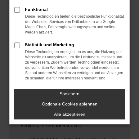
anderen Browser oder in einem privaten
Fenster?
Funktional
Diese Technologien bieten die bestmögliche Funktionalität
Starte dein Gerät neu.
der Webseite. Services von Drittanbietern wie Google
Das kann manchmal helfen, vorübergehende
Maps, Chats, Fahrzeugbewertungssystem und weitere
Probleme zu beheben.
werden aktiviert.
Stelle sicher, dass dein Browser und dein
Statistik und Marketing
Betriebssystem auf dem neuesten Stand
Diese Technologien ermöglichen es uns, die Nutzung der
sind.
Webseite zu analysieren, um die Leistung zu messen und
Veraltete Software birgt nicht nur ein
zu verbessern. Zudem werden Technologien eingesetzt,
Sicherheitsrisiko, sondern kann auch dazu
die von dritten Werbetreibenden verwendet werden, um
Sie auf anderen Webseiten zu verfolgen und um Anzeigen
führen, dass bestimmte Funktionen nicht mehr
zu schalten, die für Ihre Interessen relevant sind.
unterstützt werden.
Wende dich an den Webseitenbetreiber.
Speichern
Wenn du alle oben genannten Schritte versucht
Optionale Cookies ablehnen
hast, kontaktiere uns bitte. Wir werden
versuchen, das Problem zu beheben. Du kannst
Alle akzeptieren
uns diesen Text schicken, um uns bei der
Fehlersuche zu unterstützen: