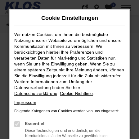
0
Zum
MENÜ
Hauptinhalt
Cookie Einstellungen
springen
Startseite
Fahrzeugangebote
Fahrzeug Showroom
Wir nutzen Cookies, um Ihnen die bestmögliche
Nutzung unserer Webseite zu ermöglichen und unsere
Kommunikation mit Ihnen zu verbessern. Wir
berücksichtigen hierbei Ihre Präferenzen und
Fehler: Network Error
verarbeiten Daten für Marketing und Statistiken nur,
wenn Sie uns Ihre Einwilligung geben. Wenn Sie zu
Beim Laden ist ein Fehler aufgetreten.
einem späteren Zeitpunkt Ihre Meinung ändern, können
Hier sind ein paar Tipps, die dir helfen können:
Sie die Einwilligung jederzeit für die Zukunft widerrufen.
Weitere Informationen zum Umfang der
Überprüfe deine Firewall und deine
Datenverarbeitung finden Sie hier:
Internetverbindung.
Datenschutzerklärung
,
Cookie-Richtlinie
.
Laden andere Webseiten, zum Beispiel deine
Impressum
Suchmaschine?
Folgende Kategorien von Cookies werden von uns eingesetzt:
Prüfe deine Browsererweiterungen.
Manche Erweiterungen, wie Werbeblocker,
Essentiell
können das Laden bestimmter Seiten
Diese Technologien sind erforderlich, um die
verhindern. Funktioniert die Seite in einem
Kernfunktionalität der Webseite zu gewährleisten.