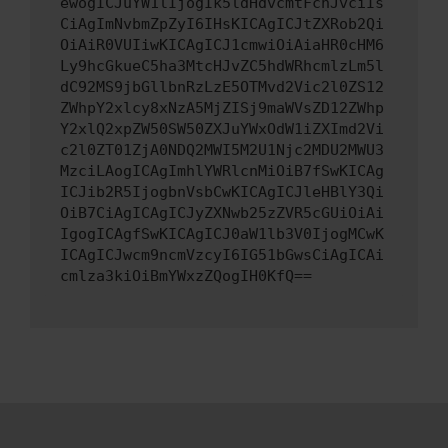
ewogICJuYW1lIjogIk5ldHdvcmtFcnJvciIs
CiAgImNvbmZpZyI6IHsKICAgICJtZXRob2Qi
OiAiR0VUIiwKICAgICJ1cmwiOiAiaHR0cHM6
Ly9hcGkueC5ha3MtcHJvZC5hdWRhcmlzLm5l
dC92MS9jbGllbnRzLzE5OTMvd2Vic2l0ZS12
ZWhpY2xlcy8xNzA5MjZISj9maWVsZD12ZWhp
Y2xlQ2xpZW50SW50ZXJuYWxOdW1iZXImd2Vi
c2l0ZT01ZjA0NDQ2MWI5M2U1Njc2MDU2MWU3
MzciLAogICAgImhlYWRlcnMiOiB7fSwKICAg
ICJib2R5IjogbnVsbCwKICAgICJleHBlY3Qi
OiB7CiAgICAgICJyZXNwb25zZVR5cGUiOiAi
IgogICAgfSwKICAgICJ0aW1lb3V0IjogMCwK
ICAgICJwcm9ncmVzcyI6IG51bGwsCiAgICAi
cmlza3kiOiBmYWxzZQogIH0KfQ==