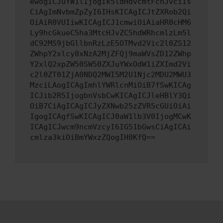
ewogICJuYW1lIjogIk5ldHdvcmtFcnJvciIs
CiAgImNvbmZpZyI6IHsKICAgICJtZXRob2Qi
OiAiR0VUIiwKICAgICJ1cmwiOiAiaHR0cHM6
Ly9hcGkueC5ha3MtcHJvZC5hdWRhcmlzLm5l
dC92MS9jbGllbnRzLzE5OTMvd2Vic2l0ZS12
ZWhpY2xlcy8xNzA2MjZFQj9maWVsZD12ZWhp
Y2xlQ2xpZW50SW50ZXJuYWxOdW1iZXImd2Vi
c2l0ZT01ZjA0NDQ2MWI5M2U1Njc2MDU2MWU3
MzciLAogICAgImhlYWRlcnMiOiB7fSwKICAg
ICJib2R5IjogbnVsbCwKICAgICJleHBlY3Qi
OiB7CiAgICAgICJyZXNwb25zZVR5cGUiOiAi
IgogICAgfSwKICAgICJ0aW1lb3V0IjogMCwK
ICAgICJwcm9ncmVzcyI6IG51bGwsCiAgICAi
cmlza3kiOiBmYWxzZQogIH0KfQ==