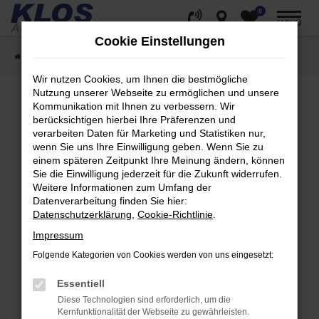
0
Zum
MENÜ
Hauptinhalt
Cookie Einstellungen
springen
Startseite
Fahrzeugangebote
Fahrzeug Showroom
Wir nutzen Cookies, um Ihnen die bestmögliche
Nutzung unserer Webseite zu ermöglichen und unsere
Kommunikation mit Ihnen zu verbessern. Wir
berücksichtigen hierbei Ihre Präferenzen und
Fehler: Network Error
verarbeiten Daten für Marketing und Statistiken nur,
wenn Sie uns Ihre Einwilligung geben. Wenn Sie zu
Beim Laden ist ein Fehler aufgetreten.
einem späteren Zeitpunkt Ihre Meinung ändern, können
Hier sind ein paar Tipps, die dir helfen können:
Sie die Einwilligung jederzeit für die Zukunft widerrufen.
Weitere Informationen zum Umfang der
Überprüfe deine Firewall und deine
Datenverarbeitung finden Sie hier:
Internetverbindung.
Datenschutzerklärung
,
Cookie-Richtlinie
.
Laden andere Webseiten, zum Beispiel deine
Impressum
Suchmaschine?
Folgende Kategorien von Cookies werden von uns eingesetzt:
Prüfe deine Browsererweiterungen.
Manche Erweiterungen, wie Werbeblocker,
Essentiell
können das Laden bestimmter Seiten
Diese Technologien sind erforderlich, um die
verhindern. Funktioniert die Seite in einem
Kernfunktionalität der Webseite zu gewährleisten.