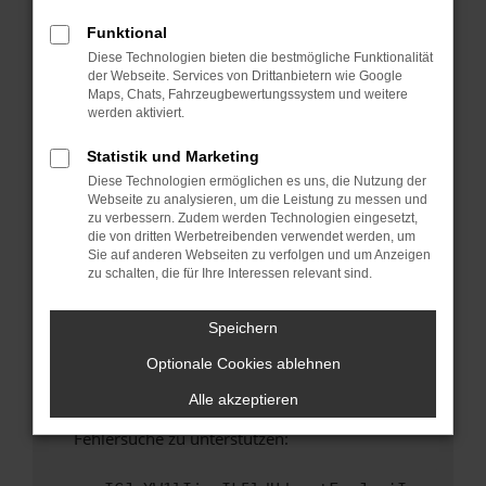
anderen Browser oder in einem privaten
Fenster?
Funktional
Diese Technologien bieten die bestmögliche Funktionalität
Starte dein Gerät neu.
der Webseite. Services von Drittanbietern wie Google
Das kann manchmal helfen, vorübergehende
Maps, Chats, Fahrzeugbewertungssystem und weitere
Probleme zu beheben.
werden aktiviert.
Stelle sicher, dass dein Browser und dein
Statistik und Marketing
Betriebssystem auf dem neuesten Stand
Diese Technologien ermöglichen es uns, die Nutzung der
sind.
Webseite zu analysieren, um die Leistung zu messen und
Veraltete Software birgt nicht nur ein
zu verbessern. Zudem werden Technologien eingesetzt,
Sicherheitsrisiko, sondern kann auch dazu
die von dritten Werbetreibenden verwendet werden, um
Sie auf anderen Webseiten zu verfolgen und um Anzeigen
führen, dass bestimmte Funktionen nicht mehr
zu schalten, die für Ihre Interessen relevant sind.
unterstützt werden.
Wende dich an den Webseitenbetreiber.
Speichern
Wenn du alle oben genannten Schritte versucht
Optionale Cookies ablehnen
hast, kontaktiere uns bitte. Wir werden
versuchen, das Problem zu beheben. Du kannst
Alle akzeptieren
uns diesen Text schicken, um uns bei der
Fehlersuche zu unterstützen: