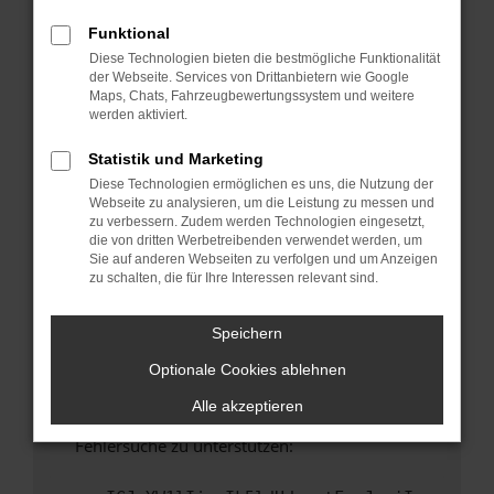
anderen Browser oder in einem privaten
Fenster?
Funktional
Diese Technologien bieten die bestmögliche Funktionalität
Starte dein Gerät neu.
der Webseite. Services von Drittanbietern wie Google
Das kann manchmal helfen, vorübergehende
Maps, Chats, Fahrzeugbewertungssystem und weitere
Probleme zu beheben.
werden aktiviert.
Stelle sicher, dass dein Browser und dein
Statistik und Marketing
Betriebssystem auf dem neuesten Stand
Diese Technologien ermöglichen es uns, die Nutzung der
sind.
Webseite zu analysieren, um die Leistung zu messen und
Veraltete Software birgt nicht nur ein
zu verbessern. Zudem werden Technologien eingesetzt,
Sicherheitsrisiko, sondern kann auch dazu
die von dritten Werbetreibenden verwendet werden, um
Sie auf anderen Webseiten zu verfolgen und um Anzeigen
führen, dass bestimmte Funktionen nicht mehr
zu schalten, die für Ihre Interessen relevant sind.
unterstützt werden.
Wende dich an den Webseitenbetreiber.
Speichern
Wenn du alle oben genannten Schritte versucht
Optionale Cookies ablehnen
hast, kontaktiere uns bitte. Wir werden
versuchen, das Problem zu beheben. Du kannst
Alle akzeptieren
uns diesen Text schicken, um uns bei der
Fehlersuche zu unterstützen: