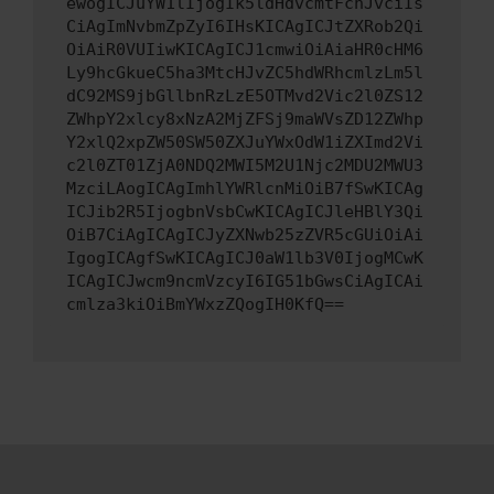
ewogICJuYW1lIjogIk5ldHdvcmtFcnJvciIs
CiAgImNvbmZpZyI6IHsKICAgICJtZXRob2Qi
OiAiR0VUIiwKICAgICJ1cmwiOiAiaHR0cHM6
Ly9hcGkueC5ha3MtcHJvZC5hdWRhcmlzLm5l
dC92MS9jbGllbnRzLzE5OTMvd2Vic2l0ZS12
ZWhpY2xlcy8xNzA2MjZFSj9maWVsZD12ZWhp
Y2xlQ2xpZW50SW50ZXJuYWxOdW1iZXImd2Vi
c2l0ZT01ZjA0NDQ2MWI5M2U1Njc2MDU2MWU3
MzciLAogICAgImhlYWRlcnMiOiB7fSwKICAg
ICJib2R5IjogbnVsbCwKICAgICJleHBlY3Qi
OiB7CiAgICAgICJyZXNwb25zZVR5cGUiOiAi
IgogICAgfSwKICAgICJ0aW1lb3V0IjogMCwK
ICAgICJwcm9ncmVzcyI6IG51bGwsCiAgICAi
cmlza3kiOiBmYWxzZQogIH0KfQ==