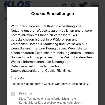
0
Zum
MENÜ
Hauptinhalt
Cookie Einstellungen
springen
Startseite
Fahrzeugangebote
Fahrzeug Showroom
Wir nutzen Cookies, um Ihnen die bestmögliche
Nutzung unserer Webseite zu ermöglichen und unsere
Kommunikation mit Ihnen zu verbessern. Wir
berücksichtigen hierbei Ihre Präferenzen und
Fehler: Network Error
verarbeiten Daten für Marketing und Statistiken nur,
wenn Sie uns Ihre Einwilligung geben. Wenn Sie zu
Beim Laden ist ein Fehler aufgetreten.
einem späteren Zeitpunkt Ihre Meinung ändern, können
Hier sind ein paar Tipps, die dir helfen können:
Sie die Einwilligung jederzeit für die Zukunft widerrufen.
Weitere Informationen zum Umfang der
Überprüfe deine Firewall und deine
Datenverarbeitung finden Sie hier:
Internetverbindung.
Datenschutzerklärung
,
Cookie-Richtlinie
.
Laden andere Webseiten, zum Beispiel deine
Impressum
Suchmaschine?
Folgende Kategorien von Cookies werden von uns eingesetzt:
Prüfe deine Browsererweiterungen.
Manche Erweiterungen, wie Werbeblocker,
Essentiell
können das Laden bestimmter Seiten
Diese Technologien sind erforderlich, um die
verhindern. Funktioniert die Seite in einem
Kernfunktionalität der Webseite zu gewährleisten.