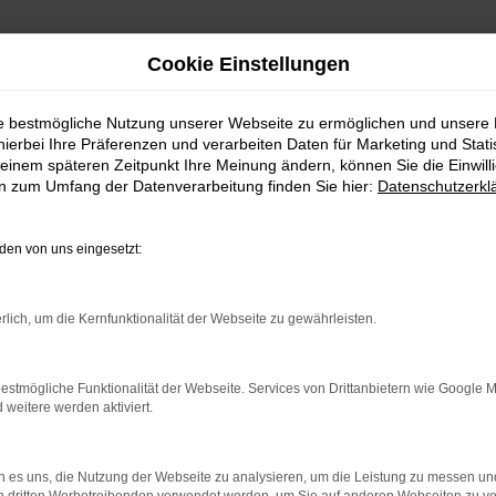
Cookie Einstellungen
ie bestmögliche Nutzung unserer Webseite zu ermöglichen und unsere
hierbei Ihre Präferenzen und verarbeiten Daten für Marketing und Stati
einem späteren Zeitpunkt Ihre Meinung ändern, können Sie die Einwillig
en zum Umfang der Datenverarbeitung finden Sie hier:
Datenschutzerkl
en von uns eingesetzt:
indung.
rlich, um die Kernfunktionalität der Webseite zu gewährleisten.
hine?
aden bestimmter Seiten verhindern. Funktioniert die Seite in e
estmögliche Funktionalität der Webseite. Services von Drittanbietern wie Google 
eitere werden aktiviert.
 zu beheben.
bssystem auf dem neuesten Stand sind.
 es uns, die Nutzung der Webseite zu analysieren, um die Leistung zu messen u