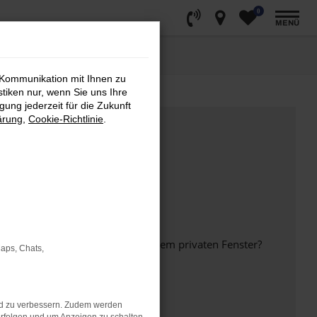
0
MENÜ
 Kommunikation mit Ihnen zu
stiken nur, wenn Sie uns Ihre
ung jederzeit für die Zukunft
ärung
,
Cookie-Richtlinie
.
inem anderen Browser oder in einem privaten Fenster?
Maps, Chats,
nd zu verbessern. Zudem werden