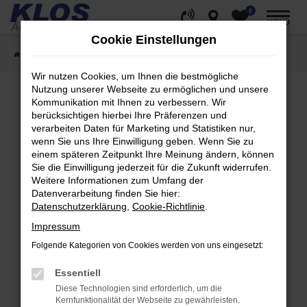
0
Zum
MENÜ
Hauptinhalt
Cookie Einstellungen
springen
Startseite
Fahrzeugangebote
Fahrzeug Showroom
Wir nutzen Cookies, um Ihnen die bestmögliche
Nutzung unserer Webseite zu ermöglichen und unsere
Kommunikation mit Ihnen zu verbessern. Wir
berücksichtigen hierbei Ihre Präferenzen und
Fehler: Network Error
verarbeiten Daten für Marketing und Statistiken nur,
wenn Sie uns Ihre Einwilligung geben. Wenn Sie zu
Beim Laden ist ein Fehler aufgetreten.
einem späteren Zeitpunkt Ihre Meinung ändern, können
Hier sind ein paar Tipps, die dir helfen können:
Sie die Einwilligung jederzeit für die Zukunft widerrufen.
Weitere Informationen zum Umfang der
Überprüfe deine Firewall und deine
Datenverarbeitung finden Sie hier:
Internetverbindung.
Datenschutzerklärung
,
Cookie-Richtlinie
.
Laden andere Webseiten, zum Beispiel deine
Impressum
Suchmaschine?
Folgende Kategorien von Cookies werden von uns eingesetzt:
Prüfe deine Browsererweiterungen.
Manche Erweiterungen, wie Werbeblocker,
Essentiell
können das Laden bestimmter Seiten
Diese Technologien sind erforderlich, um die
verhindern. Funktioniert die Seite in einem
Kernfunktionalität der Webseite zu gewährleisten.