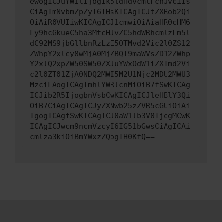
ewogICJuYW1lIjogIk5ldHdvcmtFcnJvciIs
CiAgImNvbmZpZyI6IHsKICAgICJtZXRob2Qi
OiAiR0VUIiwKICAgICJ1cmwiOiAiaHR0cHM6
Ly9hcGkueC5ha3MtcHJvZC5hdWRhcmlzLm5l
dC92MS9jbGllbnRzLzE5OTMvd2Vic2l0ZS12
ZWhpY2xlcy8wMjA0MjZBQT9maWVsZD12ZWhp
Y2xlQ2xpZW50SW50ZXJuYWxOdW1iZXImd2Vi
c2l0ZT01ZjA0NDQ2MWI5M2U1Njc2MDU2MWU3
MzciLAogICAgImhlYWRlcnMiOiB7fSwKICAg
ICJib2R5IjogbnVsbCwKICAgICJleHBlY3Qi
OiB7CiAgICAgICJyZXNwb25zZVR5cGUiOiAi
IgogICAgfSwKICAgICJ0aW1lb3V0IjogMCwK
ICAgICJwcm9ncmVzcyI6IG51bGwsCiAgICAi
cmlza3kiOiBmYWxzZQogIH0KfQ==