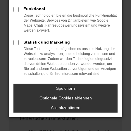
anderen Browser oder in einem privaten
Fenster?
Funktional
Diese Technologien bieten die bestmögliche Funktionalität
Starte dein Gerät neu.
der Webseite. Services von Drittanbietern wie Google
Das kann manchmal helfen, vorübergehende
Maps, Chats, Fahrzeugbewertungssystem und weitere
Probleme zu beheben.
werden aktiviert.
Stelle sicher, dass dein Browser und dein
Statistik und Marketing
Betriebssystem auf dem neuesten Stand
Diese Technologien ermöglichen es uns, die Nutzung der
sind.
Webseite zu analysieren, um die Leistung zu messen und
Veraltete Software birgt nicht nur ein
zu verbessern. Zudem werden Technologien eingesetzt,
Sicherheitsrisiko, sondern kann auch dazu
die von dritten Werbetreibenden verwendet werden, um
Sie auf anderen Webseiten zu verfolgen und um Anzeigen
führen, dass bestimmte Funktionen nicht mehr
zu schalten, die für Ihre Interessen relevant sind.
unterstützt werden.
Wende dich an den Webseitenbetreiber.
Speichern
Wenn du alle oben genannten Schritte versucht
Optionale Cookies ablehnen
hast, kontaktiere uns bitte. Wir werden
versuchen, das Problem zu beheben. Du kannst
Alle akzeptieren
uns diesen Text schicken, um uns bei der
Fehlersuche zu unterstützen: