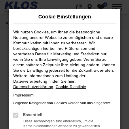
0
Zum
MENÜ
Hauptinhalt
Cookie Einstellungen
springen
Startseite
Fahrzeugangebote
Fahrzeug Showroom
Wir nutzen Cookies, um Ihnen die bestmögliche
Nutzung unserer Webseite zu ermöglichen und unsere
Kommunikation mit Ihnen zu verbessern. Wir
berücksichtigen hierbei Ihre Präferenzen und
Fehler: Network Error
verarbeiten Daten für Marketing und Statistiken nur,
wenn Sie uns Ihre Einwilligung geben. Wenn Sie zu
Beim Laden ist ein Fehler aufgetreten.
einem späteren Zeitpunkt Ihre Meinung ändern, können
Hier sind ein paar Tipps, die dir helfen können:
Sie die Einwilligung jederzeit für die Zukunft widerrufen.
Weitere Informationen zum Umfang der
Überprüfe deine Firewall und deine
Datenverarbeitung finden Sie hier:
Internetverbindung.
Datenschutzerklärung
,
Cookie-Richtlinie
.
Laden andere Webseiten, zum Beispiel deine
Impressum
Suchmaschine?
Folgende Kategorien von Cookies werden von uns eingesetzt:
Prüfe deine Browsererweiterungen.
Manche Erweiterungen, wie Werbeblocker,
Essentiell
können das Laden bestimmter Seiten
Diese Technologien sind erforderlich, um die
verhindern. Funktioniert die Seite in einem
Kernfunktionalität der Webseite zu gewährleisten.