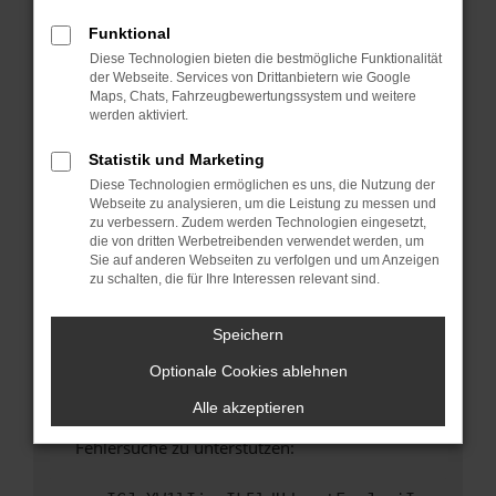
anderen Browser oder in einem privaten
Fenster?
Funktional
Diese Technologien bieten die bestmögliche Funktionalität
Starte dein Gerät neu.
der Webseite. Services von Drittanbietern wie Google
Das kann manchmal helfen, vorübergehende
Maps, Chats, Fahrzeugbewertungssystem und weitere
Probleme zu beheben.
werden aktiviert.
Stelle sicher, dass dein Browser und dein
Statistik und Marketing
Betriebssystem auf dem neuesten Stand
Diese Technologien ermöglichen es uns, die Nutzung der
sind.
Webseite zu analysieren, um die Leistung zu messen und
Veraltete Software birgt nicht nur ein
zu verbessern. Zudem werden Technologien eingesetzt,
Sicherheitsrisiko, sondern kann auch dazu
die von dritten Werbetreibenden verwendet werden, um
Sie auf anderen Webseiten zu verfolgen und um Anzeigen
führen, dass bestimmte Funktionen nicht mehr
zu schalten, die für Ihre Interessen relevant sind.
unterstützt werden.
Wende dich an den Webseitenbetreiber.
Speichern
Wenn du alle oben genannten Schritte versucht
Optionale Cookies ablehnen
hast, kontaktiere uns bitte. Wir werden
versuchen, das Problem zu beheben. Du kannst
Alle akzeptieren
uns diesen Text schicken, um uns bei der
Fehlersuche zu unterstützen: