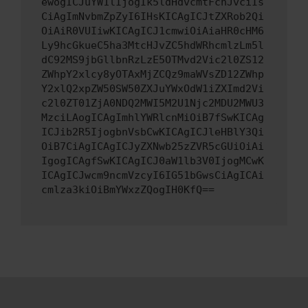
ewogICJuYW1lIjogIk5ldHdvcmtFcnJvciIs
CiAgImNvbmZpZyI6IHsKICAgICJtZXRob2Qi
OiAiR0VUIiwKICAgICJ1cmwiOiAiaHR0cHM6
Ly9hcGkueC5ha3MtcHJvZC5hdWRhcmlzLm5l
dC92MS9jbGllbnRzLzE5OTMvd2Vic2l0ZS12
ZWhpY2xlcy8yOTAxMjZCQz9maWVsZD12ZWhp
Y2xlQ2xpZW50SW50ZXJuYWxOdW1iZXImd2Vi
c2l0ZT01ZjA0NDQ2MWI5M2U1Njc2MDU2MWU3
MzciLAogICAgImhlYWRlcnMiOiB7fSwKICAg
ICJib2R5IjogbnVsbCwKICAgICJleHBlY3Qi
OiB7CiAgICAgICJyZXNwb25zZVR5cGUiOiAi
IgogICAgfSwKICAgICJ0aW1lb3V0IjogMCwK
ICAgICJwcm9ncmVzcyI6IG51bGwsCiAgICAi
cmlza3kiOiBmYWxzZQogIH0KfQ==