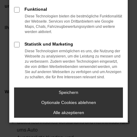
und Kirn
Funktional
Diese Technologien bieten die bestmögliche Funktionalität
der Webseite. Services von Drittanbietern wie Google
Maps, Chats, Fahrzeugbewertungssystem und weitere
Ihre Aufgaben:
werden aktiviert.
Persönlicher und freundlicher Kundenempfang
Statistik und Marketing
Kundenbetreuung im Serviceprozess
Diese Technologien ermöglichen es uns, die Nutzung der
Webseite zu analysieren, um die Leistung zu messen und
Unterstützung unserer Serviceberater
zu verbessern. Zudem werden Technologien eingesetzt,
Zielgerechte Annahme und Bearbeitung von
die von dritten Werbetreibenden verwendet werden, um
Sie auf anderen Webseiten zu verfolgen und um Anzeigen
Kundenanfragen
zu schalten, die für Ihre Interessen relevant sind.
Was Sie mitbringen sollten:
Speichern
Optionale Cookies ablehnen
Berufserfahrung im Autohaus – idealerweise in der
Alle akzeptieren
Service-Annahme
Gutes technisches Verständnis und Kenntnisse rund
ums Auto