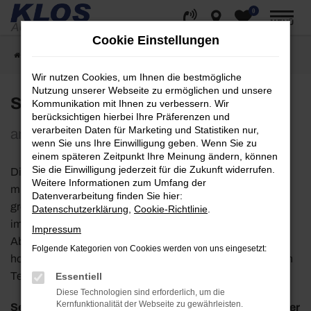
0
Zum
MENÜ
Hauptinhalt
Cookie Einstellungen
springen
Startseite
Unternehmen
Online Magazin
Wir nutzen Cookies, um Ihnen die bestmögliche
Nutzung unserer Webseite zu ermöglichen und unsere
Serviceassistenz (m/w/d)
Kommunikation mit Ihnen zu verbessern. Wir
berücksichtigen hierbei Ihre Präferenzen und
verarbeiten Daten für Marketing und Statistiken nur,
an den Standorten Urexweiler und Kirn
wenn Sie uns Ihre Einwilligung geben. Wenn Sie zu
einem späteren Zeitpunkt Ihre Meinung ändern, können
Sie die Einwilligung jederzeit für die Zukunft widerrufen.
Die Klos-Gruppe mit Sitz in Marpingen im Saarland zählt
Weitere Informationen zum Umfang der
mit 6 Standorten und ca. 150 Mitarbeitern zu den 100
Datenverarbeitung finden Sie hier:
größten Automobilhändlern in Deutschland. Wir vertreten
Datenschutzerklärung
,
Cookie-Richtlinie
.
im Automobilsektor die Marken Fiat, Jeep, AlfaRomeo,
Impressum
Abarth und Fiat Professional. Zur Verstärkung unseres
Folgende Kategorien von Cookies werden von uns eingesetzt:
hochmotivierten Teams suchen wir zum nächstmöglichen
Termin eine engagierte und zuverlässige
Essentiell
Diese Technologien sind erforderlich, um die
Kernfunktionalität der Webseite zu gewährleisten.
Serviceassistenz (m/w/d) an den Standorten Urexweiler