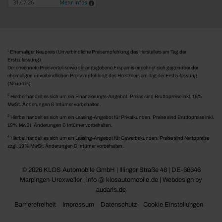
1
Ehemaliger Neupreis (Unverbindliche Preisempfehlung des Herstellers am Tag der
Erstzulassung).
Der errechnete Preisvorteil sowie die angegebene Ersparnis errechnet sich gegenüber der
ehemaligen unverbindlichen Preisempfehlung des Herstellers am Tag der Erstzulassung
(Neupreis).
2
Hierbei handelt es sich um ein Finanzierungs-Angebot. Preise sind Bruttopreise inkl. 19%
MwSt. Änderungen & Irrtümer vorbehalten.
3
Hierbei handelt es sich um ein Leasing-Angebot für Privatkunden. Preise sind Bruttopreise inkl.
19% MwSt. Änderungen & Irrtümer vorbehalten.
4
Hierbei handelt es sich um ein Leasing-Angebot für Gewerbekunden. Preise sind Nettopreise
zzgl. 19% MwSt. Änderungen & Irrtümer vorbehalten.
© 2026 KLOS Automobile GmbH | Illinger Straße 48 | DE-66646
Marpingen-Urexweiler | info @ klosautomobile.de |
Webdesign by
audaris.de
Barrierefreiheit
Impressum
Datenschutz
Cookie Einstellungen