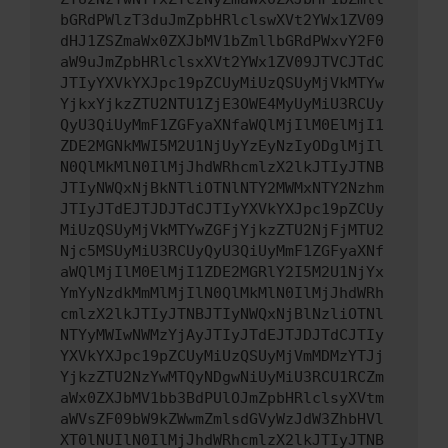
bGRdPWlzT3duJmZpbHRlclswXVt2YWx1ZV09
dHJ1ZSZmaWx0ZXJbMV1bZmllbGRdPWxvY2F0
aW9uJmZpbHRlclsxXVt2YWx1ZV09JTVCJTdC
JTIyYXVkYXJpc19pZCUyMiUzQSUyMjVkMTYw
YjkxYjkzZTU2NTU1ZjE3OWE4MyUyMiU3RCUy
QyU3QiUyMmF1ZGFyaXNfaWQlMjIlM0ElMjI1
ZDE2MGNkMWI5M2U1NjUyYzEyNzIyODglMjIl
N0QlMkMlN0IlMjJhdWRhcmlzX2lkJTIyJTNB
JTIyNWQxNjBkNTliOTNlNTY2MWMxNTY2Nzhm
JTIyJTdEJTJDJTdCJTIyYXVkYXJpc19pZCUy
MiUzQSUyMjVkMTYwZGFjYjkzZTU2NjFjMTU2
Njc5MSUyMiU3RCUyQyU3QiUyMmF1ZGFyaXNf
aWQlMjIlM0ElMjI1ZDE2MGRlY2I5M2U1NjYx
YmYyNzdkMmMlMjIlN0QlMkMlN0IlMjJhdWRh
cmlzX2lkJTIyJTNBJTIyNWQxNjBlNzliOTNl
NTYyMWIwNWMzYjAyJTIyJTdEJTJDJTdCJTIy
YXVkYXJpc19pZCUyMiUzQSUyMjVmMDMzYTJj
YjkzZTU2NzYwMTQyNDgwNiUyMiU3RCU1RCZm
aWx0ZXJbMV1bb3BdPUlOJmZpbHRlclsyXVtm
aWVsZF09bW9kZWwmZmlsdGVyWzJdW3ZhbHVl
XT0lNUIlN0IlMjJhdWRhcmlzX2lkJTIyJTNB