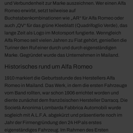
und Verbundenheit zur Marke auszeichnen. Wer einen Alfa
Romeo erwirbt, setzt teilweise auf
Buchstabenkombinationen wie „AR“ für Alfa Romeo oder
auch „QV“ für das grüne Kleeblatt (Quadrifoglio Verde), das
lange Zeit als Logo im Motorsport fungierte. Wenngleich
Alfa Romeo seit vielen Jahren zu Fiat gehört, genießen die
Turiner den Ruf einer durch und durch eigenständigen
Marke. Gegründet wurde das Unternehmen in Mailand.
Historisches rund um Alfa Romeo
1910 markiert die Geburtsstunde des Herstellers Alfa
Romeo in Mailand. Das Werk, in dem die ersten Fahrzeuge
vom Band rollten, war schon 1906 errichtet worden und
diente zunächst dem französischen Hersteller Darracq. Die
Società Anonima Lombarda Fabbrica Automobili wurde
sogleich mit A.L.F.A. abgekürzt und präsentierte noch im
Jahr der Firmengründung den 24 HP als erstes
eigenständiges Fahrzeug. Im Rahmen des Ersten