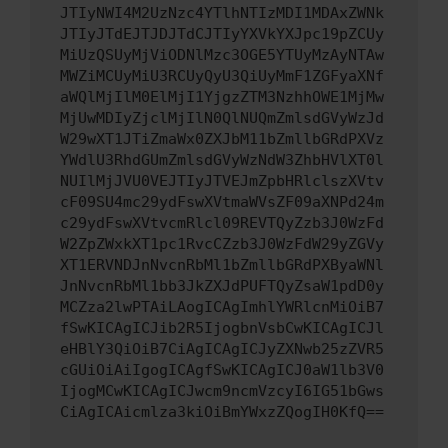
JTIyNWI4M2UzNzc4YTlhNTIzMDI1MDAxZWNk
JTIyJTdEJTJDJTdCJTIyYXVkYXJpc19pZCUy
MiUzQSUyMjViODNlMzc3OGE5YTUyMzAyNTAw
MWZiMCUyMiU3RCUyQyU3QiUyMmF1ZGFyaXNf
aWQlMjIlM0ElMjI1YjgzZTM3NzhhOWE1MjMw
MjUwMDIyZjclMjIlN0QlNUQmZmlsdGVyWzJd
W29wXT1JTiZmaWx0ZXJbM11bZmllbGRdPXVz
YWdlU3RhdGUmZmlsdGVyWzNdW3ZhbHVlXT0l
NUIlMjJVU0VEJTIyJTVEJmZpbHRlclszXVtv
cF09SU4mc29ydFswXVtmaWVsZF09aXNPd24m
c29ydFswXVtvcmRlcl09REVTQyZzb3J0WzFd
W2ZpZWxkXT1pc1RvcCZzb3J0WzFdW29yZGVy
XT1ERVNDJnNvcnRbMl1bZmllbGRdPXByaWNl
JnNvcnRbMl1bb3JkZXJdPUFTQyZsaW1pdD0y
MCZza2lwPTAiLAogICAgImhlYWRlcnMiOiB7
fSwKICAgICJib2R5IjogbnVsbCwKICAgICJl
eHBlY3QiOiB7CiAgICAgICJyZXNwb25zZVR5
cGUiOiAiIgogICAgfSwKICAgICJ0aW1lb3V0
IjogMCwKICAgICJwcm9ncmVzcyI6IG51bGws
CiAgICAicmlza3kiOiBmYWxzZQogIH0KfQ==