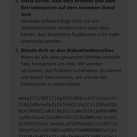
Stelle sicher, dass dein Browser und dein
Betriebssystem auf dem neuesten Stand
sind.
Veraltete Software birgt nicht nur ein
Sicherheitsrisiko, sondern kann auch dazu
führen, dass bestimmte Funktionen nicht mehr
unterstützt werden.
Wende dich an den Webseitenbetreiber.
Wenn du alle oben genannten Schritte versucht
hast, kontaktiere uns bitte. Wir werden
versuchen, das Problem zu beheben. Du kannst
uns diesen Text schicken, um uns bei der
Fehlersuche zu unterstützen:
ewogICJuYW1lIjogIk5ldHdvcmtFcnJvciIs
CiAgImNvbmZpZyI6IHsKICAgICJtZXRob2Qi
OiAiR0VUIiwKICAgICJ1cmwiOiAiaHR0cHM6
Ly9hcGkueC5ha3MtcHJvZC5hdWRhcmlzLm5l
dC92MS9jbGllbnRzLzE5OTMvd2Vic2l0ZS12
ZWhpY2xlcz93ZWJzaXRlPTVmMDQ0NDYxYjkz
ZTU2NzYwNTYxZTczNyZmaWx0ZXJbMF1bZmll