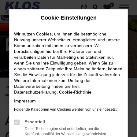
0
Zum
MENÜ
Hauptinhalt
Cookie Einstellungen
springen
Wir nutzen Cookies, um Ihnen die bestmögliche
Nutzung unserer Webseite zu ermöglichen und unsere
Kommunikation mit Ihnen zu verbessern. Wir
berücksichtigen hierbei Ihre Präferenzen und
verarbeiten Daten für Marketing und Statistiken nur,
wenn Sie uns Ihre Einwilligung geben. Wenn Sie zu
einem späteren Zeitpunkt Ihre Meinung ändern, können
Sie die Einwilligung jederzeit für die Zukunft widerrufen.
Weitere Informationen zum Umfang der
Datenverarbeitung finden Sie hier:
Startseite
Alfa Romeo
Alfa Romeo Gebrauchtwagen bei KLOS Automobile
Datenschutzerklärung
,
Cookie-Richtlinie
.
GmbH | jetzt kaufen
Impressum
Folgende Kategorien von Cookies werden von uns eingesetzt:
Alfa Romeo
Essentiell
Diese Technologien sind erforderlich, um die
Kernfunktionalität der Webseite zu gewährleisten.