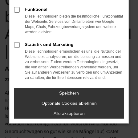
Gebrauchtwagen
Funktional
bei KLOS
Diese Technologien bieten die bestmögliche Funktionalität
der Webseite. Services von Drittanbietern wie Google
Maps, Chats, Fahrzeugbewertungssystem und weitere
Automobile GmbH
werden aktiviert.
Statistik und Marketing
| jetzt kaufen
Diese Technologien ermöglichen es uns, die Nutzung der
Webseite zu analysieren, um die Leistung zu messen und
zu verbessern. Zudem werden Technologien eingesetzt,
die von dritten Werbetreibenden verwendet werden, um
Alfa Romeo Gebrauchtwagen –
Sie auf anderen Webseiten zu verfolgen und um Anzeigen
zu schalten, die für Ihre Interessen relevant sind.
zuverlässig und preisgünstig
Alfa Romeo Gebrauchtwagen zeichnen sich durch ihren
Speichern
hohen Werterhalt und Ihre Zuverlässigkeit aus. Der
Optionale Cookies ablehnen
Hersteller verfügt über ein hohes Maß an Erfahrung und
Alle akzeptieren
legt in jeder Modellgeneration überzeugende Fahrzeuge
vor. Auch nach einigen Jahren weist ein Alfa Romeo
Gebrauchtwagen so gut wie keine Mängel auf, kostet