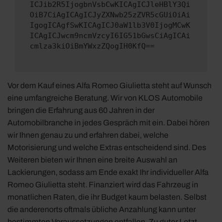
ICJib2R5IjogbnVsbCwKICAgICJleHBlY3Qi
OiB7CiAgICAgICJyZXNwb25zZVR5cGUiOiAi
IgogICAgfSwKICAgICJ0aW1lb3V0IjogMCwK
ICAgICJwcm9ncmVzcyI6IG51bGwsCiAgICAi
cmlza3kiOiBmYWxzZQogIH0KfQ==
Vor dem Kauf eines Alfa Romeo Giulietta steht auf Wunsch
eine umfangreiche Beratung. Wir von KLOS Automobile
bringen die Erfahrung aus 60 Jahren in der
Automobilbranche in jedes Gespräch mit ein. Dabei hören
wir Ihnen genau zu und erfahren dabei, welche
Motorisierung und welche Extras entscheidend sind. Des
Weiteren bieten wir Ihnen eine breite Auswahl an
Lackierungen, sodass am Ende exakt Ihr individueller Alfa
Romeo Giulietta steht. Finanziert wird das Fahrzeug in
monatlichen Raten, die ihr Budget kaum belasten. Selbst
die anderenorts oftmals übliche Anzahlung kann unter
bestimmten Voraussetzungen entfallen. Zu guter Letzt