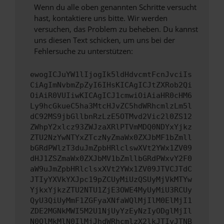
Wenn du alle oben genannten Schritte versucht
hast, kontaktiere uns bitte. Wir werden
versuchen, das Problem zu beheben. Du kannst
uns diesen Text schicken, um uns bei der
Fehlersuche zu unterstützen:
ewogICJuYW1lIjogIk5ldHdvcmtFcnJvciIs
CiAgImNvbmZpZyI6IHsKICAgICJtZXRob2Qi
OiAiR0VUIiwKICAgICJ1cmwiOiAiaHR0cHM6
Ly9hcGkueC5ha3MtcHJvZC5hdWRhcmlzLm5l
dC92MS9jbGllbnRzLzE5OTMvd2Vic2l0ZS12
ZWhpY2xlcz93ZWJzaXRlPTVmMDQ0NDYxYjkz
ZTU2NzYwNTYxZTczNyZmaWx0ZXJbMF1bZmll
bGRdPWlzT3duJmZpbHRlclswXVt2YWx1ZV09
dHJ1ZSZmaWx0ZXJbMV1bZmllbGRdPWxvY2F0
aW9uJmZpbHRlclsxXVt2YWx1ZV09JTVCJTdC
JTIyYXVkYXJpc19pZCUyMiUzQSUyMjVkMTYw
YjkxYjkzZTU2NTU1ZjE3OWE4MyUyMiU3RCUy
QyU3QiUyMmF1ZGFyaXNfaWQlMjIlM0ElMjI1
ZDE2MGNkMWI5M2U1NjUyYzEyNzIyODglMjIl
N0QlMkMlN0IlMjJhdWRhcmlzX2lkJTIyJTNB