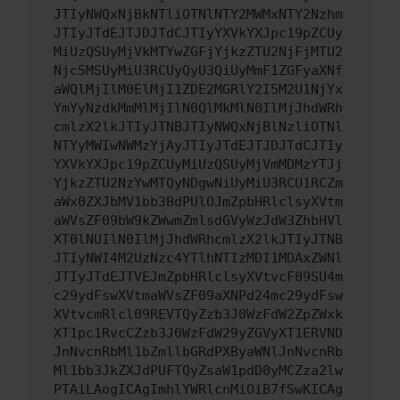
JTIyNWQxNjBkNTliOTNlNTY2MWMxNTY2Nzhm
JTIyJTdEJTJDJTdCJTIyYXVkYXJpc19pZCUy
MiUzQSUyMjVkMTYwZGFjYjkzZTU2NjFjMTU2
Njc5MSUyMiU3RCUyQyU3QiUyMmF1ZGFyaXNf
aWQlMjIlM0ElMjI1ZDE2MGRlY2I5M2U1NjYx
YmYyNzdkMmMlMjIlN0QlMkMlN0IlMjJhdWRh
cmlzX2lkJTIyJTNBJTIyNWQxNjBlNzliOTNl
NTYyMWIwNWMzYjAyJTIyJTdEJTJDJTdCJTIy
YXVkYXJpc19pZCUyMiUzQSUyMjVmMDMzYTJj
YjkzZTU2NzYwMTQyNDgwNiUyMiU3RCU1RCZm
aWx0ZXJbMV1bb3BdPUlOJmZpbHRlclsyXVtm
aWVsZF09bW9kZWwmZmlsdGVyWzJdW3ZhbHVl
XT0lNUIlN0IlMjJhdWRhcmlzX2lkJTIyJTNB
JTIyNWI4M2UzNzc4YTlhNTIzMDI1MDAxZWNl
JTIyJTdEJTVEJmZpbHRlclsyXVtvcF09SU4m
c29ydFswXVtmaWVsZF09aXNPd24mc29ydFsw
XVtvcmRlcl09REVTQyZzb3J0WzFdW2ZpZWxk
XT1pc1RvcCZzb3J0WzFdW29yZGVyXT1ERVND
JnNvcnRbMl1bZmllbGRdPXByaWNlJnNvcnRb
Ml1bb3JkZXJdPUFTQyZsaW1pdD0yMCZza2lw
PTAiLAogICAgImhlYWRlcnMiOiB7fSwKICAg