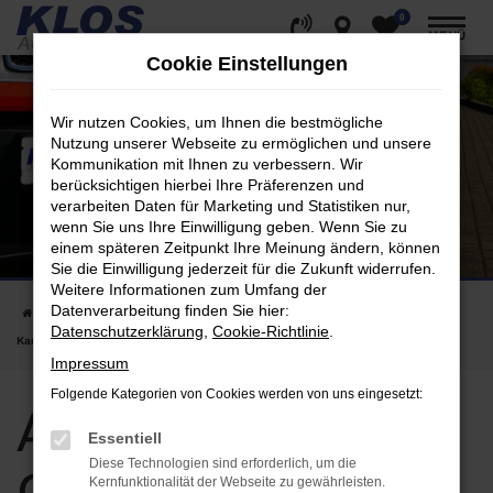
0
Zum
MENÜ
Hauptinhalt
Cookie Einstellungen
springen
Wir nutzen Cookies, um Ihnen die bestmögliche
Nutzung unserer Webseite zu ermöglichen und unsere
Kommunikation mit Ihnen zu verbessern. Wir
berücksichtigen hierbei Ihre Präferenzen und
verarbeiten Daten für Marketing und Statistiken nur,
wenn Sie uns Ihre Einwilligung geben. Wenn Sie zu
einem späteren Zeitpunkt Ihre Meinung ändern, können
Sie die Einwilligung jederzeit für die Zukunft widerrufen.
Weitere Informationen zum Umfang der
Datenverarbeitung finden Sie hier:
Startseite
Alfa Romeo
Alfa Romeo Giulietta bei KLOS Automobile GmbH |
Datenschutzerklärung
,
Cookie-Richtlinie
.
Kaufen, leasen, finanzieren
Impressum
Folgende Kategorien von Cookies werden von uns eingesetzt:
Alfa Romeo
Essentiell
Diese Technologien sind erforderlich, um die
Kernfunktionalität der Webseite zu gewährleisten.