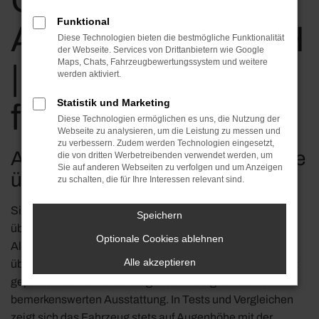
Giulietta bei KLOS
Funktional
Automobile GmbH
Diese Technologien bieten die bestmögliche Funktionalität
der Webseite. Services von Drittanbietern wie Google
Maps, Chats, Fahrzeugbewertungssystem und weitere
| Kaufen, leasen,
werden aktiviert.
Statistik und Marketing
finanzieren
Diese Technologien ermöglichen es uns, die Nutzung der
Webseite zu analysieren, um die Leistung zu messen und
zu verbessern. Zudem werden Technologien eingesetzt,
Alfa Romeo Giulietta – immer eine
die von dritten Werbetreibenden verwendet werden, um
Sie auf anderen Webseiten zu verfolgen und um Anzeigen
überzeugende Wahl
zu schalten, die für Ihre Interessen relevant sind.
Sie sind auf der Suche nach einem durch und durch
Speichern
überzeugenden Fahrzeug? Dann schlagen wir Ihnen den
Optionale Cookies ablehnen
Alfa Romeo Giulietta vor. Wie kaum ein anderes Modell
Alle akzeptieren
überzeugt der Alfa Romeo Giulietta durch Zuverlässigkeit
gepaart mit einem überzeugenden Design und einer
bemerkenswerten Ausstattung. In Tests und Vergleichen
zeigt sich das Fahrzeug stets auf Augenhöhe mit der