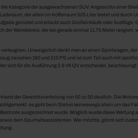
 in die Kategorie der ausgewachsenen SUV. Angesichts einer Bre
deraum, der allein im Kofferraum 525 Liter bietet und durch Umk
aufgabe gerüstet und erlaubt auch Großeinkäufe oder Ausflüge. G
 der Wendekreis, der bei gerade einmal 11,75 Meter rangiert, was 
m verleugnen. Unweigerlich denkt man an einen Sportwagen, der i
zeug zwischen 160 und 210 PS und ist zum Teil auch mit sportlic
Wer sich für die Ausführung 2.9 V6 QV entscheidet, beschleunig
nhand der Gewichtsverteilung von 50 zu 50 deutlich. Die Motor
hlgemerkt: es geht beim Stelvio keineswegs allein um das Fahr
 Bestnote ausgezeichnet wurde. Möglich wurde diese Wertung au
wie dem Spurhalteassistenten. Wer möchte, gönnt sich zudem 
ttung.