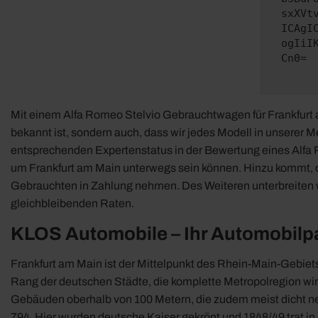
sxXVt
ICAgI
ogIiI
Cn0=
Mit einem Alfa Romeo Stelvio Gebrauchtwagen für Frankfurt am 
bekannt ist, sondern auch, dass wir jedes Modell in unserer 
entsprechenden Expertenstatus in der Bewertung eines Alfa R
um Frankfurt am Main unterwegs sein können. Hinzu kommt, da
Gebrauchten in Zahlung nehmen. Des Weiteren unterbreiten wi
gleichbleibenden Raten.
KLOS Automobile – Ihr Automobilpa
Frankfurt am Main ist der Mittelpunkt des Rhein-Main-Gebiet
Rang der deutschen Städte, die komplette Metropolregion wird
Gebäuden oberhalb von 100 Metern, die zudem meist dicht neb
794. Hier wurden deutsche Kaiser gekrönt und 1848/49 trat 