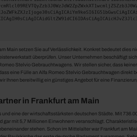
vcmRlcl09REVTQyZzb3J0WzJdW2ZpZWxkXT1wcmljZSZzb3J0W
CJoZWFkZXJzIjoge30sCiAgICAiYm9keSI6IG51bGwsCiAgICA
KICAgIH0sCiAgICAidGltZW91dCI6IDAsCiAgICAicHJvZ3Jlc
Main setzen Sie auf Verlässlichkeit. Konkret bedeutet dies nich
Meisterwerkstatt überprüfen. Unser Unternehmen beschäftigt sich
omeo Stelvio Gebrauchtwagens. Wir stellen sicher, dass keinerl
ss eine Fülle an Alfa Romeo Stelvio Gebrauchtwagen direkt bei
r Ihnen bereitwillig ein günstiges Angebot für eine Finanzieru
rtner in Frankfurt am Main
s und eine der wirtschaftsstärksten deutschen Städte. Mit 736.
 gar mit 5,7 Millionen Einwohnern veranschlagt. Charakteristisch
eneinander stehen. Schon im Mittelalter war Frankfurt am Main 
in der Paulskirche das erste deutsche Parlament zusammen. Seh