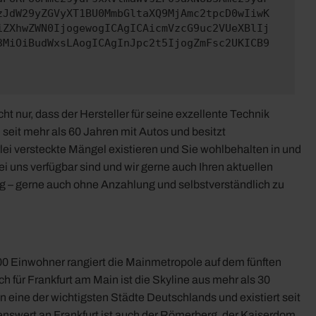
zJdW29yZGVyXT1BU0MmbGltaXQ9MjAmc2tpcD0wIiwK
iZXhwZWN0IjogewogICAgICAicmVzcG9uc2VUeXBlIj
3MiOiBudWxsLAogICAgInJpc2t5IjogZmFsc2UKICB9
t nur, dass der Hersteller für seine exzellente Technik
 seit mehr als 60 Jahren mit Autos und besitzt
ei versteckte Mängel existieren und Sie wohlbehalten in und
 uns verfügbar sind und wir gerne auch Ihren aktuellen
ng – gerne auch ohne Anzahlung und selbstverständlich zu
000 Einwohner rangiert die Mainmetropole auf dem fünften
 für Frankfurt am Main ist die Skyline aus mehr als 30
eine der wichtigsten Städte Deutschlands und existiert seit
enswert an Frankfurt ist auch der Römerberg, der Kaiserdom