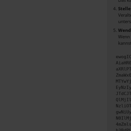
Stell
Veralt
unters
Wende
Wenn d
kannst
ewogI
AiaHR
aXRlP
ZmaWx
MTYwY
EyNzI
JTdCJ
QlMjI
NzliO
gwNiU
N0IlM
4mZml
b3BdP