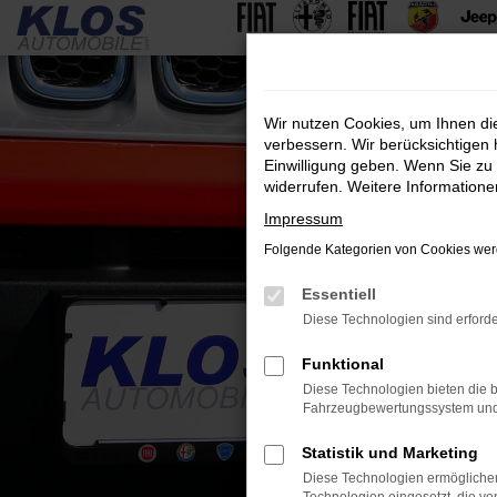
Zum
Hauptinhalt
springen
Wir nutzen Cookies, um Ihnen d
verbessern. Wir berücksichtigen 
Einwilligung geben. Wenn Sie zu 
widerrufen. Weitere Information
Impressum
Folgende Kategorien von Cookies werd
Essentiell
Diese Technologien sind erforde
Funktional
Diese Technologien bieten die b
Fahrzeugbewertungssystem und w
Statistik und Marketing
Diese Technologien ermöglichen