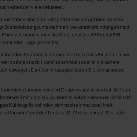
uch eines der vielen Museen.
erne haben hier ihren Sitz und neben den großen Banken
lige Dienstleistungsunternehmen. Verkehrsverbindungen nach
. Ebenfalls erreicht man die Stadt über die A66 und A661
 zentralen Lage von selbst.
n blühendes Automobilunternehmen mit sechs Filialen. Unser
rekt zu Ihnen nach Frankfurt am Main oder in die nähere
ahreswagen. Darüber hinaus profitieren Sie von unseren
f sportliche Limousinen und Coupés spezialisiert ist. Auf den
s Modell mit dem Giulia. Bereits auf den ersten Blick fällt der
gen Kühlergrills befinden sich noch einmal zwei breit
of the year“ und der Titel als „SUV des Jahres“. Die Liste