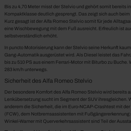
Bis zu 4,70 Meter misst der Stelvio und gehört somit bereits
Kompaktklasse deutlich gesprengt. Das zeigt sich auch beim La
Kurz gesagt ist der Alfa Romeo Stelvio somit für jede Alltags
eine Wischbewegung mit dem Fuß ausreicht. Erfreulich ist auch
selbstverständlich erhöht.
In puncto Motorisierung kann der Stelvio seine Herkunft kau
Gang-Automatik ausgerüstet wird. Als Diesel leistet das Fahr
bis zu 510 PS aus einem Ferrari-Motor mit Biturbo zu Buche. 
283 km/h unterwegs.
Sicherheit des Alfa Romeo Stelvio
Der besondere Komfort des Alfa Romeo Stelvio wird bereits a
Lenkübersetzung sucht im Segment der SUV ihresgleichen. Wo
anderem die Sicherheit, die im Euro-NCAP-Crashtest mit der
(FCW), dem Notbremsassistenten mit Fußgängererkennung so
Winkel-Warner mit Querverkehrsassistent sind Teil der Aussta