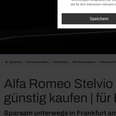
Technologien eingesetzt, die v
die für Ihre Interessen relevant s
Speichern
Startseite
Frankfurt am Main
Alfa Romeo
Alfa Romeo Stelvio
Alfa Romeo S
Alfa Romeo Stelvio
günstig kaufen | für
Sparsam unterwegs in Frankfurt am