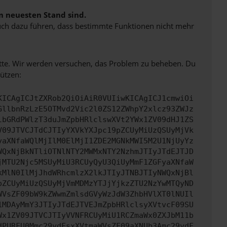
m neuesten Stand sind.
 auch dazu führen, dass bestimmte Funktionen nicht mehr
bitte. Wir werden versuchen, das Problem zu beheben. Du
ützen:
KICAgICJtZXRob2QiOiAiR0VUIiwKICAgICJ1cmwiOi
GllbnRzLzE5OTMvd2Vic2l0ZS12ZWhpY2xlcz93ZWJz
lbGRdPWlzT3duJmZpbHRlclswXVt2YWx1ZV09dHJ1ZS
V09JTVCJTdCJTIyYXVkYXJpc19pZCUyMiUzQSUyMjVk
yaXNfaWQlMjIlM0ElMjI1ZDE2MGNkMWI5M2U1NjUyYz
WQxNjBkNTliOTNlNTY2MWMxNTY2NzhmJTIyJTdEJTJD
jMTU2Njc5MSUyMiU3RCUyQyU3QiUyMmF1ZGFyaXNfaW
kMlN0IlMjJhdWRhcmlzX2lkJTIyJTNBJTIyNWQxNjBl
pZCUyMiUzQSUyMjVmMDMzYTJjYjkzZTU2NzYwMTQyND
WVsZF09bW9kZWwmZmlsdGVyWzJdW3ZhbHVlXT0lNUIl
1MDAyMmY3JTIyJTdEJTVEJmZpbHRlclsyXVtvcF09SU
Wx1ZV09JTVCJTIyVVNFRCUyMiU1RCZmaWx0ZXJbM11b
dPURFU0Mmc29ydFsxXVtmaWVsZF09aXNUb3Amc29ydF