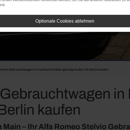
on dritten Werbetreibenden verwendet werden, um Sie auf anderen Webseiten zu ve
ind.
Optionale Cookies ablehnen
telvio Gebrauchtwagen in Frankfurt am Main günstig kaufen | für Berlin kaufen
 Gebrauchtwagen in 
 Berlin kaufen
 Main – Ihr Alfa Romeo Stelvio Geb