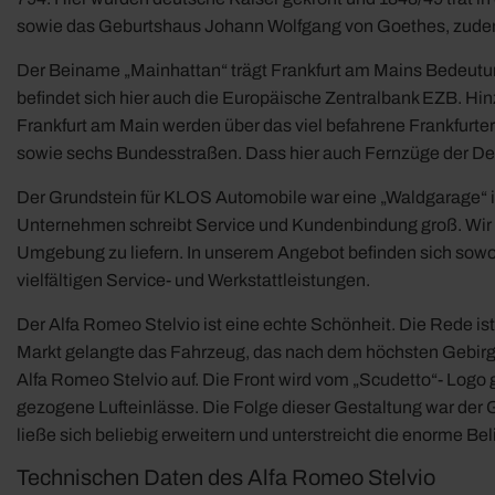
sowie das Geburtshaus Johann Wolfgang von Goethes, zudem 
Der Beiname „Mainhattan“ trägt Frankfurt am Mains Bedeutu
befindet sich hier auch die Europäische Zentralbank EZB. 
Frankfurt am Main werden über das viel befahrene Frankfurter 
sowie sechs Bundesstraßen. Dass hier auch Fernzüge der Deut
Der Grundstein für KLOS Automobile war eine „Waldgarage“ i
Unternehmen schreibt Service und Kundenbindung groß. Wir ber
Umgebung zu liefern. In unserem Angebot befinden sich sowo
vielfältigen Service- und Werkstattleistungen.
Der Alfa Romeo Stelvio ist eine echte Schönheit. Die Rede ist
Markt gelangte das Fahrzeug, das nach dem höchsten Gebirgspass
Alfa Romeo Stelvio auf. Die Front wird vom „Scudetto“- Logo g
gezogene Lufteinlässe. Die Folge dieser Gestaltung war der G
ließe sich beliebig erweitern und unterstreicht die enorme Bel
Technischen Daten des Alfa Romeo Stelvio