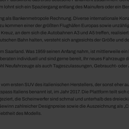
lohnt sich ein Spaziergang entlang des Mainufers oder ein Bes
ng als Bankenmetropole Rechnung. Diverse internationale Konz
Hinzu kommen einer der größten Flughäfen Europas sowie unzäh
Kreuz, an dem sich die Autobahnen A3 und A5 treffen, realisiert
schen Bahn halten, versteht sich angesichts der Größe und der
m Saarland. Was 1959 seinen Anfang nahm, ist mittlerweile ei
aten individuell und sind gerne bereit, Ihr neues Fahrzeuge di
hl Neufahrzeuge als auch Tageszulassungen, Gebraucht- oder J
 vom ersten SUV des italienischen Herstellers, der sonst eher au
 Italiens benannt ist, im Jahr 2017. Die Plattform teilt sich da
eziert, die Scheinwerfer sind schmal und unterhalb des dreiecki
ewinn zahlreicher Designpreise sowie die Auszeichnung als „Car 
iebtheit des Modells.