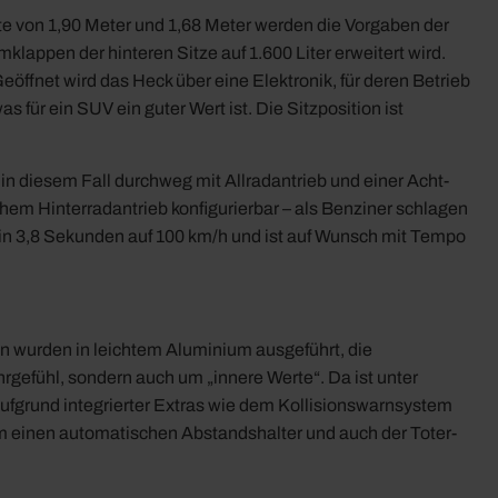
ite von 1,90 Meter und 1,68 Meter werden die Vorgaben der
lappen der hinteren Sitze auf 1.600 Liter erweitert wird.
eöffnet wird das Heck über eine Elektronik, für deren Betrieb
für ein SUV ein guter Wert ist. Die Sitzposition ist
n diesem Fall durchweg mit Allradantrieb und einer Acht-
hem Hinterradantrieb konfigurierbar – als Benziner schlagen
t in 3,8 Sekunden auf 100 km/h und ist auf Wunsch mit Tempo
en wurden in leichtem Aluminium ausgeführt, die
gefühl, sondern auch um „innere Werte“. Da ist unter
fgrund integrierter Extras wie dem Kollisionswarnsystem
einen automatischen Abstandshalter und auch der Toter-