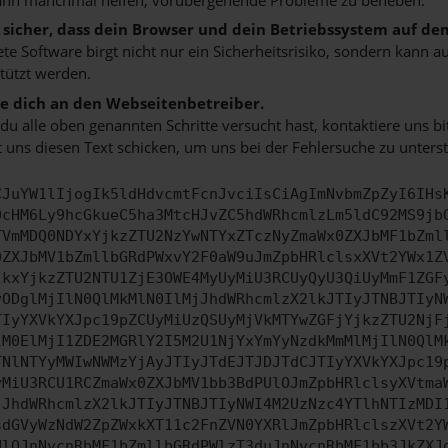
e sicher, dass dein Browser und dein Betriebssystem auf de
ete Software birgt nicht nur ein Sicherheitsrisiko, sondern kann
tützt werden.
 dich an den Webseitenbetreiber.
u alle oben genannten Schritte versucht hast, kontaktiere uns 
 uns diesen Text schicken, um uns bei der Fehlersuche zu unterst
CJuYW1lIjogIk5ldHdvcmtFcnJvciIsCiAgImNvbmZpZyI6IHs
0cHM6Ly9hcGkueC5ha3MtcHJvZC5hdWRhcmlzLm5ldC92MS9jb
TVmMDQ0NDYxYjkzZTU2NzYwNTYxZTczNyZmaWx0ZXJbMF1bZml
0ZXJbMV1bZmllbGRdPWxvY2F0aW9uJmZpbHRlclsxXVt2YWx1Z
jkxYjkzZTU2NTU1ZjE3OWE4MyUyMiU3RCUyQyU3QiUyMmF1ZGF
yODglMjIlN0QlMkMlN0IlMjJhdWRhcmlzX2lkJTIyJTNBJTIyN
TIyYXVkYXJpc19pZCUyMiUzQSUyMjVkMTYwZGFjYjkzZTU2NjF
lM0ElMjI1ZDE2MGRlY2I5M2U1NjYxYmYyNzdkMmMlMjIlN0QlM
TNlNTYyMWIwNWMzYjAyJTIyJTdEJTJDJTdCJTIyYXVkYXJpc19
yMiU3RCU1RCZmaWx0ZXJbMV1bb3BdPUlOJmZpbHRlclsyXVtma
jJhdWRhcmlzX2lkJTIyJTNBJTIyNWI4M2UzNzc4YTlhNTIzMDI
sdGVyWzNdW2ZpZWxkXT11c2FnZVN0YXRlJmZpbHRlclszXVt2Y
UlOJnNvcnRbMF1bZmllbGRdPWlzT3duJnNvcnRbMF1bb3JkZXJ