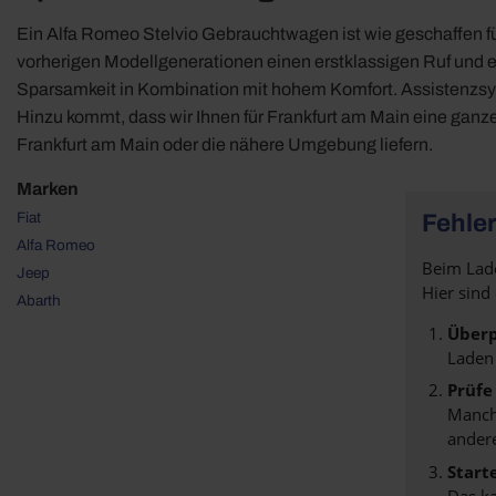
Ein Alfa Romeo Stelvio Gebrauchtwagen ist wie geschaffen f
vorherigen Modellgenerationen einen erstklassigen Ruf und e
Sparsamkeit in Kombination mit hohem Komfort. Assistenzsys
Hinzu kommt, dass wir Ihnen für Frankfurt am Main eine ganz
Frankfurt am Main oder die nähere Umgebung liefern.
Marken
Fiat
Fehler
Alfa Romeo
Beim Lade
Jeep
Hier sind
Abarth
Überp
Laden
Prüfe
Manche
andere
Start
Das k