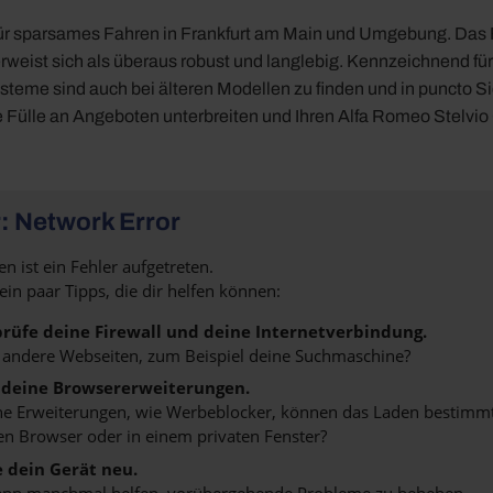
ür sparsames Fahren in Frankfurt am Main und Umgebung. Das Fa
rweist sich als überaus robust und langlebig. Kennzeichnend f
teme sind auch bei älteren Modellen zu finden und in puncto S
e Fülle an Angeboten unterbreiten und Ihren Alfa Romeo Stelvio
: Network Error
n ist ein Fehler aufgetreten.
 ein paar Tipps, die dir helfen können:
rüfe deine Firewall und deine Internetverbindung.
 andere Webseiten, zum Beispiel deine Suchmaschine?
 deine Browsererweiterungen.
 Erweiterungen, wie Werbeblocker, können das Laden bestimmter 
n Browser oder in einem privaten Fenster?
e dein Gerät neu.
ann manchmal helfen, vorübergehende Probleme zu beheben.