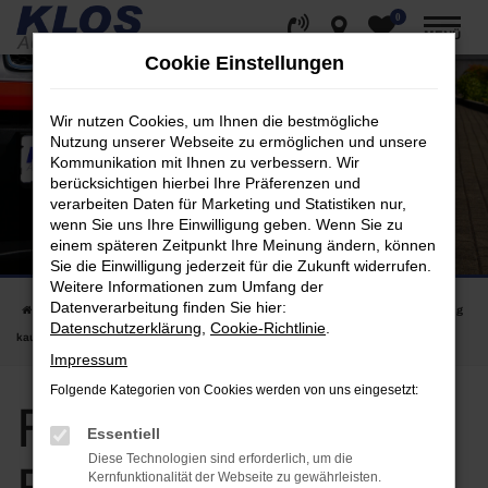
0
Zum
MENÜ
Hauptinhalt
Cookie Einstellungen
springen
Wir nutzen Cookies, um Ihnen die bestmögliche
Nutzung unserer Webseite zu ermöglichen und unsere
Kommunikation mit Ihnen zu verbessern. Wir
berücksichtigen hierbei Ihre Präferenzen und
verarbeiten Daten für Marketing und Statistiken nur,
wenn Sie uns Ihre Einwilligung geben. Wenn Sie zu
einem späteren Zeitpunkt Ihre Meinung ändern, können
Sie die Einwilligung jederzeit für die Zukunft widerrufen.
Weitere Informationen zum Umfang der
Datenverarbeitung finden Sie hier:
Startseite
Frankfurt am Main
Fiat
Fiat 500C in Frankfurt am Main günstig
Datenschutzerklärung
,
Cookie-Richtlinie
.
kaufen | für Berlin kaufen
Impressum
Folgende Kategorien von Cookies werden von uns eingesetzt:
Fiat 500C in
Essentiell
Diese Technologien sind erforderlich, um die
Kernfunktionalität der Webseite zu gewährleisten.