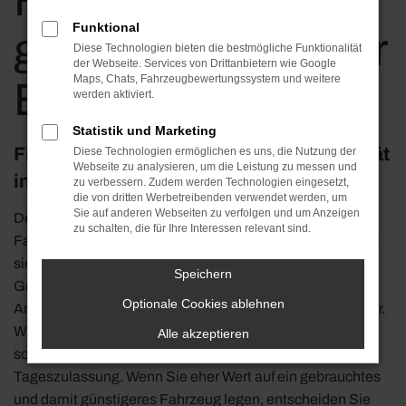
Frankfurt am Main
Funktional
günstig kaufen | für
Diese Technologien bieten die bestmögliche Funktionalität
der Webseite. Services von Drittanbietern wie Google
Maps, Chats, Fahrzeugbewertungssystem und weitere
Berlin kaufen
werden aktiviert.
Statistik und Marketing
Fiat 500C – die ideale Lösung für Mobilität
Diese Technologien ermöglichen es uns, die Nutzung der
Webseite zu analysieren, um die Leistung zu messen und
in Frankfurt am Main
zu verbessern. Zudem werden Technologien eingesetzt,
die von dritten Werbetreibenden verwendet werden, um
Sie auf anderen Webseiten zu verfolgen und um Anzeigen
Der Fiat 500C passt immer. Insbesondere, wenn es um
zu schalten, die für Ihre Interessen relevant sind.
Fahrten in Frankfurt am Main und Umgebung geht, eignet
sich dieses Fahrzeug perfekt. Vor allem in der aktuellen
Speichern
Generation unterstreicht der Hersteller seinen enormen
Optionale Cookies ablehnen
Anspruch und legt ein Fahrzeug voller Besonderheiten vor.
Wir von Klos Automobile bieten Ihnen den Fiat 500C
Alle akzeptieren
sowohl als Neuwagen als auch als günstige
Tageszulassung. Wenn Sie eher Wert auf ein gebrauchtes
und damit günstigeres Fahrzeug legen, entscheiden Sie