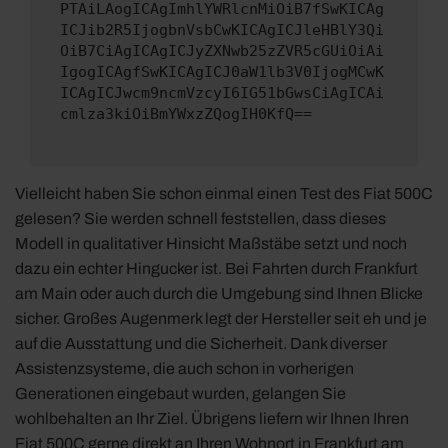
PTAiLAogICAgImhlYWRlcnMiOiB7fSwKICAg
ICJib2R5IjogbnVsbCwKICAgICJleHBlY3Qi
OiB7CiAgICAgICJyZXNwb25zZVR5cGUiOiAi
IgogICAgfSwKICAgICJ0aW1lb3V0IjogMCwK
ICAgICJwcm9ncmVzcyI6IG51bGwsCiAgICAi
cmlza3kiOiBmYWxzZQogIH0KfQ==
Vielleicht haben Sie schon einmal einen Test des Fiat 500C
gelesen? Sie werden schnell feststellen, dass dieses
Modell in qualitativer Hinsicht Maßstäbe setzt und noch
dazu ein echter Hingucker ist. Bei Fahrten durch Frankfurt
am Main oder auch durch die Umgebung sind Ihnen Blicke
sicher. Großes Augenmerk legt der Hersteller seit eh und je
auf die Ausstattung und die Sicherheit. Dank diverser
Assistenzsysteme, die auch schon in vorherigen
Generationen eingebaut wurden, gelangen Sie
wohlbehalten an Ihr Ziel. Übrigens liefern wir Ihnen Ihren
Fiat 500C gerne direkt an Ihren Wohnort in Frankfurt am