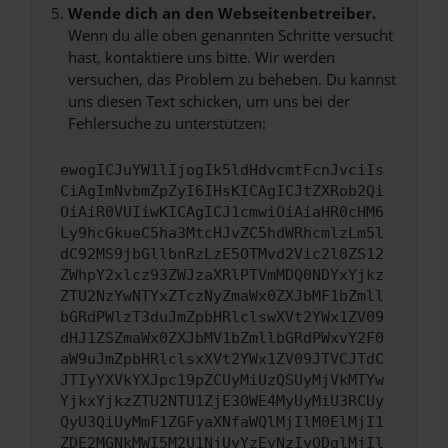
Wende dich an den Webseitenbetreiber.
Wenn du alle oben genannten Schritte versucht
hast, kontaktiere uns bitte. Wir werden
versuchen, das Problem zu beheben. Du kannst
uns diesen Text schicken, um uns bei der
Fehlersuche zu unterstützen:
ewogICJuYW1lIjogIk5ldHdvcmtFcnJvciIs
CiAgImNvbmZpZyI6IHsKICAgICJtZXRob2Qi
OiAiR0VUIiwKICAgICJ1cmwiOiAiaHR0cHM6
Ly9hcGkueC5ha3MtcHJvZC5hdWRhcmlzLm5l
dC92MS9jbGllbnRzLzE5OTMvd2Vic2l0ZS12
ZWhpY2xlcz93ZWJzaXRlPTVmMDQ0NDYxYjkz
ZTU2NzYwNTYxZTczNyZmaWx0ZXJbMF1bZmll
bGRdPWlzT3duJmZpbHRlclswXVt2YWx1ZV09
dHJ1ZSZmaWx0ZXJbMV1bZmllbGRdPWxvY2F0
aW9uJmZpbHRlclsxXVt2YWx1ZV09JTVCJTdC
JTIyYXVkYXJpc19pZCUyMiUzQSUyMjVkMTYw
YjkxYjkzZTU2NTU1ZjE3OWE4MyUyMiU3RCUy
QyU3QiUyMmF1ZGFyaXNfaWQlMjIlM0ElMjI1
ZDE2MGNkMWI5M2U1NjUyYzEyNzIyODglMjIl