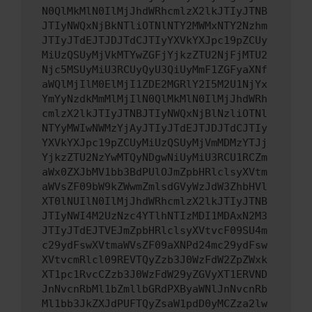
N0QlMkMlN0IlMjJhdWRhcmlzX2lkJTIyJTNB
JTIyNWQxNjBkNTliOTNlNTY2MWMxNTY2Nzhm
JTIyJTdEJTJDJTdCJTIyYXVkYXJpc19pZCUy
MiUzQSUyMjVkMTYwZGFjYjkzZTU2NjFjMTU2
Njc5MSUyMiU3RCUyQyU3QiUyMmF1ZGFyaXNf
aWQlMjIlM0ElMjI1ZDE2MGRlY2I5M2U1NjYx
YmYyNzdkMmMlMjIlN0QlMkMlN0IlMjJhdWRh
cmlzX2lkJTIyJTNBJTIyNWQxNjBlNzliOTNl
NTYyMWIwNWMzYjAyJTIyJTdEJTJDJTdCJTIy
YXVkYXJpc19pZCUyMiUzQSUyMjVmMDMzYTJj
YjkzZTU2NzYwMTQyNDgwNiUyMiU3RCU1RCZm
aWx0ZXJbMV1bb3BdPUlOJmZpbHRlclsyXVtm
aWVsZF09bW9kZWwmZmlsdGVyWzJdW3ZhbHVl
XT0lNUIlN0IlMjJhdWRhcmlzX2lkJTIyJTNB
JTIyNWI4M2UzNzc4YTlhNTIzMDI1MDAxN2M3
JTIyJTdEJTVEJmZpbHRlclsyXVtvcF09SU4m
c29ydFswXVtmaWVsZF09aXNPd24mc29ydFsw
XVtvcmRlcl09REVTQyZzb3J0WzFdW2ZpZWxk
XT1pc1RvcCZzb3J0WzFdW29yZGVyXT1ERVND
JnNvcnRbMl1bZmllbGRdPXByaWNlJnNvcnRb
Ml1bb3JkZXJdPUFTQyZsaW1pdD0yMCZza2lw