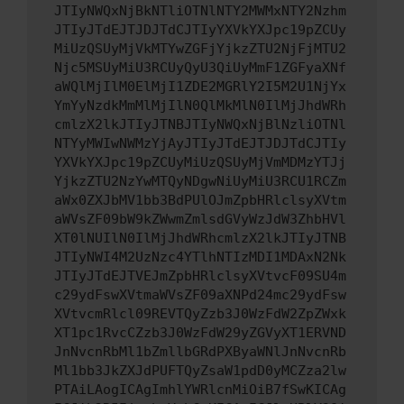
JTIyNWQxNjBkNTliOTNlNTY2MWMxNTY2Nzhm
JTIyJTdEJTJDJTdCJTIyYXVkYXJpc19pZCUy
MiUzQSUyMjVkMTYwZGFjYjkzZTU2NjFjMTU2
Njc5MSUyMiU3RCUyQyU3QiUyMmF1ZGFyaXNf
aWQlMjIlM0ElMjI1ZDE2MGRlY2I5M2U1NjYx
YmYyNzdkMmMlMjIlN0QlMkMlN0IlMjJhdWRh
cmlzX2lkJTIyJTNBJTIyNWQxNjBlNzliOTNl
NTYyMWIwNWMzYjAyJTIyJTdEJTJDJTdCJTIy
YXVkYXJpc19pZCUyMiUzQSUyMjVmMDMzYTJj
YjkzZTU2NzYwMTQyNDgwNiUyMiU3RCU1RCZm
aWx0ZXJbMV1bb3BdPUlOJmZpbHRlclsyXVtm
aWVsZF09bW9kZWwmZmlsdGVyWzJdW3ZhbHVl
XT0lNUIlN0IlMjJhdWRhcmlzX2lkJTIyJTNB
JTIyNWI4M2UzNzc4YTlhNTIzMDI1MDAxN2Nk
JTIyJTdEJTVEJmZpbHRlclsyXVtvcF09SU4m
c29ydFswXVtmaWVsZF09aXNPd24mc29ydFsw
XVtvcmRlcl09REVTQyZzb3J0WzFdW2ZpZWxk
XT1pc1RvcCZzb3J0WzFdW29yZGVyXT1ERVND
JnNvcnRbMl1bZmllbGRdPXByaWNlJnNvcnRb
Ml1bb3JkZXJdPUFTQyZsaW1pdD0yMCZza2lw
PTAiLAogICAgImhlYWRlcnMiOiB7fSwKICAg