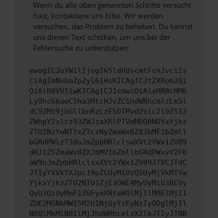
Wenn du alle oben genannten Schritte versucht
hast, kontaktiere uns bitte. Wir werden
versuchen, das Problem zu beheben. Du kannst
uns diesen Text schicken, um uns bei der
Fehlersuche zu unterstützen:
ewogICJuYW1lIjogIk5ldHdvcmtFcnJvciIs
CiAgImNvbmZpZyI6IHsKICAgICJtZXRob2Qi
OiAiR0VUIiwKICAgICJ1cmwiOiAiaHR0cHM6
Ly9hcGkueC5ha3MtcHJvZC5hdWRhcmlzLm5l
dC92MS9jbGllbnRzLzE5OTMvd2Vic2l0ZS12
ZWhpY2xlcz93ZWJzaXRlPTVmMDQ0NDYxYjkz
ZTU2NzYwNTYxZTczNyZmaWx0ZXJbMF1bZmll
bGRdPWlzT3duJmZpbHRlclswXVt2YWx1ZV09
dHJ1ZSZmaWx0ZXJbMV1bZmllbGRdPWxvY2F0
aW9uJmZpbHRlclsxXVt2YWx1ZV09JTVCJTdC
JTIyYXVkYXJpc19pZCUyMiUzQSUyMjVkMTYw
YjkxYjkzZTU2NTU1ZjE3OWE4MyUyMiU3RCUy
QyU3QiUyMmF1ZGFyaXNfaWQlMjIlM0ElMjI1
ZDE2MGNkMWI5M2U1NjUyYzEyNzIyODglMjIl
N0QlMkMlN0IlMjJhdWRhcmlzX2lkJTIyJTNB