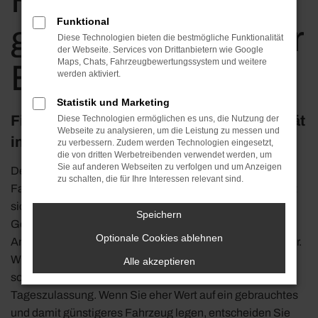
Frankfurt am Main
Funktional
günstig kaufen | für
Diese Technologien bieten die bestmögliche Funktionalität
der Webseite. Services von Drittanbietern wie Google
Maps, Chats, Fahrzeugbewertungssystem und weitere
Berlin kaufen
werden aktiviert.
Statistik und Marketing
Fiat 500X – die ideale Lösung für Mobilität
Diese Technologien ermöglichen es uns, die Nutzung der
Webseite zu analysieren, um die Leistung zu messen und
in Frankfurt am Main
zu verbessern. Zudem werden Technologien eingesetzt,
die von dritten Werbetreibenden verwendet werden, um
Sie auf anderen Webseiten zu verfolgen und um Anzeigen
Der Fiat 500X passt immer. Insbesondere, wenn es um
zu schalten, die für Ihre Interessen relevant sind.
Fahrten in Frankfurt am Main und Umgebung geht, eignet
sich dieses Fahrzeug perfekt. Vor allem in der aktuellen
Speichern
Generation unterstreicht der Hersteller seinen enormen
Optionale Cookies ablehnen
Anspruch und legt ein Fahrzeug voller Besonderheiten vor.
Wir von Klos Automobile bieten Ihnen den Fiat 500X
Alle akzeptieren
sowohl als Neuwagen als auch als günstige
Tageszulassung. Wenn Sie eher Wert auf ein gebrauchtes
und damit günstigeres Fahrzeug legen, entscheiden Sie