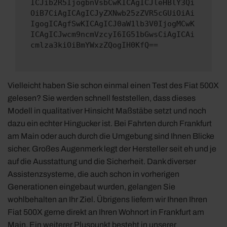
ICJib2R5IjogbnVsbCwKICAgICJleHBlY3Qi
OiB7CiAgICAgICJyZXNwb25zZVR5cGUiOiAi
IgogICAgfSwKICAgICJ0aW1lb3V0IjogMCwK
ICAgICJwcm9ncmVzcyI6IG51bGwsCiAgICAi
cmlza3kiOiBmYWxzZQogIH0KfQ==
Vielleicht haben Sie schon einmal einen Test des Fiat 500X
gelesen? Sie werden schnell feststellen, dass dieses
Modell in qualitativer Hinsicht Maßstäbe setzt und noch
dazu ein echter Hingucker ist. Bei Fahrten durch Frankfurt
am Main oder auch durch die Umgebung sind Ihnen Blicke
sicher. Großes Augenmerk legt der Hersteller seit eh und je
auf die Ausstattung und die Sicherheit. Dank diverser
Assistenzsysteme, die auch schon in vorherigen
Generationen eingebaut wurden, gelangen Sie
wohlbehalten an Ihr Ziel. Übrigens liefern wir Ihnen Ihren
Fiat 500X gerne direkt an Ihren Wohnort in Frankfurt am
Main. Ein weiterer Pluspunkt besteht in unserer