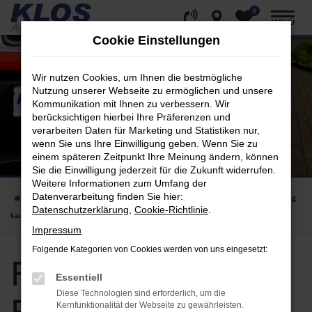
0
Zum
MENÜ
Hauptinhalt
Cookie Einstellungen
springen
Wir nutzen Cookies, um Ihnen die bestmögliche
Nutzung unserer Webseite zu ermöglichen und unsere
Kommunikation mit Ihnen zu verbessern. Wir
berücksichtigen hierbei Ihre Präferenzen und
verarbeiten Daten für Marketing und Statistiken nur,
wenn Sie uns Ihre Einwilligung geben. Wenn Sie zu
einem späteren Zeitpunkt Ihre Meinung ändern, können
Sie die Einwilligung jederzeit für die Zukunft widerrufen.
Weitere Informationen zum Umfang der
Datenverarbeitung finden Sie hier:
Startseite
Frankfurt am Main
Fiat
Fiat 500X in Frankfurt am Main günstig
Datenschutzerklärung
,
Cookie-Richtlinie
.
kaufen | für Berlin kaufen
Impressum
Folgende Kategorien von Cookies werden von uns eingesetzt:
Fiat 500X in
Essentiell
Diese Technologien sind erforderlich, um die
Kernfunktionalität der Webseite zu gewährleisten.