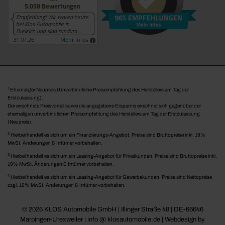
1
Ehemaliger Neupreis (Unverbindliche Preisempfehlung des Herstellers am Tag der
Erstzulassung).
Der errechnete Preisvorteil sowie die angegebene Ersparnis errechnet sich gegenüber der
ehemaligen unverbindlichen Preisempfehlung des Herstellers am Tag der Erstzulassung
(Neupreis).
2
Hierbei handelt es sich um ein Finanzierungs-Angebot. Preise sind Bruttopreise inkl. 19%
MwSt. Änderungen & Irrtümer vorbehalten.
3
Hierbei handelt es sich um ein Leasing-Angebot für Privatkunden. Preise sind Bruttopreise inkl.
19% MwSt. Änderungen & Irrtümer vorbehalten.
4
Hierbei handelt es sich um ein Leasing-Angebot für Gewerbekunden. Preise sind Nettopreise
zzgl. 19% MwSt. Änderungen & Irrtümer vorbehalten.
© 2026 KLOS Automobile GmbH | Illinger Straße 48 | DE-66646
Marpingen-Urexweiler | info @ klosautomobile.de |
Webdesign by