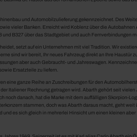
hinenbau und Automobilzulieferung gekennzeichnet. Des Weiter
sowie vieler Banken. Erreicht wird Koblenz über die Autobahnen A
58 und B327 über das Stadtgebiet und auch Fernverbindungen m
et, setzt auf ein Unternehmen mit viel Tradition. Wir existiere
rne sind wir bereit, Ihr neues Fahrzeug direkt an Ihre Haustür z
ssungen aber auch Gebraucht- und Jahreswagen. Kennzeichnend 
wie Ersatzteile zu liefern.
eren eine ganze Reihe an Zuschreibungen für den Automobilherste
der Italiener Rechnung getragen wird. Abarth gehört seit vielen J
h noch danach, hat die Marke mit dem auffälligen Skorpion-Logo 
terkonzern stammen, doch was Abarth daraus macht, geht weit ü
und es sich gleich in mehrerlei Hinsicht um einen kleinen aber f
 Jahres 1949. Seinerzeit ist es mit Karl alias Carlo Abarth ein