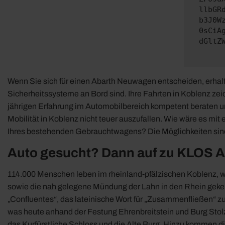
llbGR
b3J0W
0sCiA
dGltZ
Wenn Sie sich für einen Abarth Neuwagen entscheiden, erhalte
Sicherheitssysteme an Bord sind. Ihre Fahrten in Koblenz zei
jährigen Erfahrung im Automobilbereich kompetent beraten un
Mobilität in Koblenz nicht teuer auszufallen. Wie wäre es 
Ihres bestehenden Gebrauchtwagens? Die Möglichkeiten sind v
Auto gesucht? Dann auf zu KLOS A
114.000 Menschen leben im rheinland-pfälzischen Koblenz, wo
sowie die nah gelegene Mündung der Lahn in den Rhein geken
„Confluentes“, das lateinische Wort für „Zusammenfließen“ zu
was heute anhand der Festung Ehrenbreitstein und Burg Stolzen
das Kurfürstliche Schloss und die Alte Burg. Hinzu kommen 