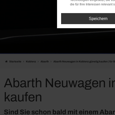
Technologien eingesetzt, die v
die für Ihre Interessen relevant s
Speichern
Startseite
Koblenz
Abarth
Abarth Neuwagen in Koblenz günstig kaufen | für B
Abarth Neuwagen in 
kaufen
Sind Sie schon bald mit einem Ab