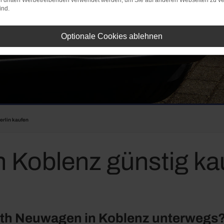
on dritten Werbetreibenden verwendet werden, um Sie auf anderen Webseiten zu ve
ind.
Optionale Cookies ablehnen
erlin kaufen
Koblenz günstig kauf
arth Neuwagen in Koblenz unterwegs