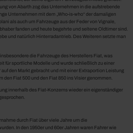
ündung von Abarth zog das Unternehmen in die aufstrebende
s junge Unternehmen mit dem „Who-is-who“ der damaligen
Colani als auch um Fahrzeuge aus der Feder von Vignale,
ebhaber fanden und heute begehrte und seltene Oldtimer sind.
ebe und natürlich Hinterradantrieb. Des Weiteren setzte man
 insbesondere die Fahrzeuge des Herstellers Fiat, was
it für sportliche Modelle und wurde schließlich zu einer
uf den Markt gebracht und mit einer Extraportion Leistung
em den Fiat 500 und den Fiat 850 ins Visier genommen.
ung innerhalb des Fiat-Konzerns wieder ein eigenständiger
 gesprochen.
ernahme durch Fiat über viele Jahre um die
wurden. In den 1950er und 60er Jahren waren Fahrer wie