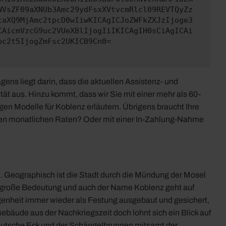
WVsZF09aXNUb3Amc29ydFsxXVtvcmRlcl09REVTQyZz
taXQ9MjAmc2tpcD0wIiwKICAgICJoZWFkZXJzIjoge3
CAicmVzcG9uc2VUeXBlIjogIiIKICAgIH0sCiAgICAi
pc2t5IjogZmFsc2UKICB9Cn0=
ens liegt darin, dass die aktuellen Assistenz- und
ät aus. Hinzu kommt, dass wir Sie mit einer mehr als 60-
en Modelle für Koblenz erläutern. Übrigens braucht Ihre
nden monatlichen Raten? Oder mit einer In-Zahlung-Nahme
. Geographisch ist die Stadt durch die Mündung der Mosel
ke große Bedeutung und auch der Name Koblenz geht auf
ngenheit immer wieder als Festung ausgebaut und gesichert,
ebäude aus der Nachkriegszeit doch lohnt sich ein Blick auf
Deutsche Eck und der Schängelbrunnen mitsamt der