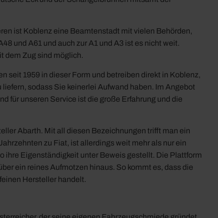
en ist Koblenz eine Beamtenstadt mit vielen Behörden,
48 und A61 und auch zur A1 und A3 ist es nicht weit.
it dem Zug sind möglich.
n seit 1959 in dieser Form und betreiben direkt in Koblenz,
u liefern, sodass Sie keinerlei Aufwand haben. Im Angebot
für unseren Service ist die große Erfahrung und die
ller Abarth. Mit all diesen Bezeichnungen trifft man ein
ahrzehnten zu Fiat, ist allerdings weit mehr als nur ein
ihre Eigenständigkeit unter Beweis gestellt. Die Plattform
ber ein reines Aufmotzen hinaus. So kommt es, dass die
einen Hersteller handelt.
 Österreicher, der seine eigenen Fahrzeugschmiede gründet.