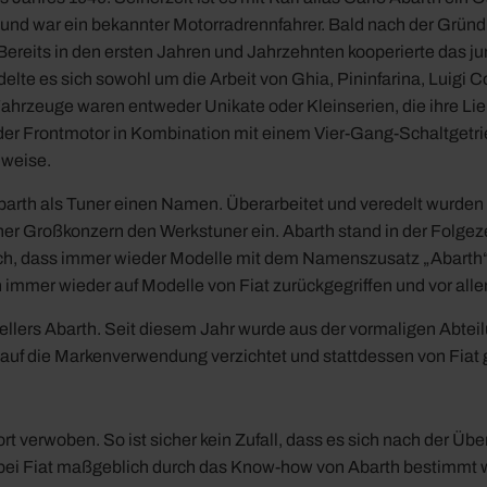
ien und war ein bekannter Motorradrennfahrer. Bald nach der Gr
t. Bereits in den ersten Jahren und Jahrzehnten kooperierte da
elte es sich sowohl um die Arbeit von Ghia, Pininfarina, Luigi 
ahrzeuge waren entweder Unikate oder Kleinserien, die ihre Li
 der Frontmotor in Kombination mit einem Vier-Gang-Schaltgetri
uweise.
Abarth als Tuner einen Namen. Überarbeitet und veredelt wurden
iner Großkonzern den Werkstuner ein. Abarth stand in der Folgeze
ch, dass immer wieder Modelle mit dem Namenszusatz „Abarth“ a
 immer wieder auf Modelle von Fiat zurückgegriffen und vor all
llers Abarth. Seit diesem Jahr wurde aus der vormaligen Abteil
t auf die Markenverwendung verzichtet und stattdessen von Fiat
 verwoben. So ist sicher kein Zufall, dass es sich nach der Üb
n bei Fiat maßgeblich durch das Know-how von Abarth bestimmt 