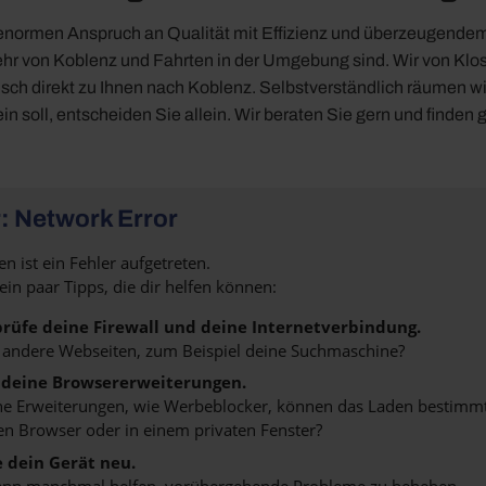
ormen Anspruch an Qualität mit Effizienz und überzeugendem De
kehr von Koblenz und Fahrten in der Umgebung sind. Wir von Kl
ch direkt zu Ihnen nach Koblenz. Selbstverständlich räumen wi
ein soll, entscheiden Sie allein. Wir beraten Sie gern und finde
: Network Error
n ist ein Fehler aufgetreten.
 ein paar Tipps, die dir helfen können:
rüfe deine Firewall und deine Internetverbindung.
 andere Webseiten, zum Beispiel deine Suchmaschine?
 deine Browsererweiterungen.
 Erweiterungen, wie Werbeblocker, können das Laden bestimmter 
n Browser oder in einem privaten Fenster?
e dein Gerät neu.
ann manchmal helfen, vorübergehende Probleme zu beheben.