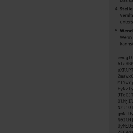
Stell
Veralt
unters
Wende
Wenn d
kannst
ewogI
AiaHR
aXRlP
ZmaWx
MTYwY
EyNzI
JTdCJ
QlMjI
NzliO
gwNiU
N0IlM
UyMiU
ZF09d