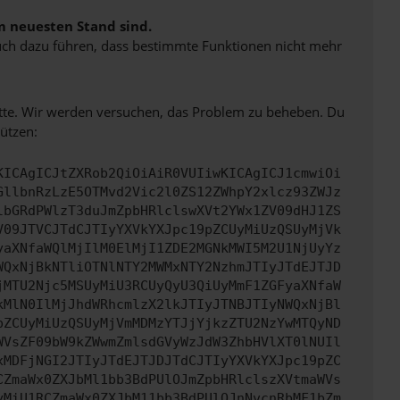
m neuesten Stand sind.
 auch dazu führen, dass bestimmte Funktionen nicht mehr
bitte. Wir werden versuchen, das Problem zu beheben. Du
ützen:
KICAgICJtZXRob2QiOiAiR0VUIiwKICAgICJ1cmwiOi
GllbnRzLzE5OTMvd2Vic2l0ZS12ZWhpY2xlcz93ZWJz
lbGRdPWlzT3duJmZpbHRlclswXVt2YWx1ZV09dHJ1ZS
V09JTVCJTdCJTIyYXVkYXJpc19pZCUyMiUzQSUyMjVk
yaXNfaWQlMjIlM0ElMjI1ZDE2MGNkMWI5M2U1NjUyYz
WQxNjBkNTliOTNlNTY2MWMxNTY2NzhmJTIyJTdEJTJD
jMTU2Njc5MSUyMiU3RCUyQyU3QiUyMmF1ZGFyaXNfaW
kMlN0IlMjJhdWRhcmlzX2lkJTIyJTNBJTIyNWQxNjBl
pZCUyMiUzQSUyMjVmMDMzYTJjYjkzZTU2NzYwMTQyND
WVsZF09bW9kZWwmZmlsdGVyWzJdW3ZhbHVlXT0lNUIl
xMDFjNGI2JTIyJTdEJTJDJTdCJTIyYXVkYXJpc19pZC
CZmaWx0ZXJbMl1bb3BdPUlOJmZpbHRlclszXVtmaWVs
yMiU1RCZmaWx0ZXJbM11bb3BdPUlOJnNvcnRbMF1bZm