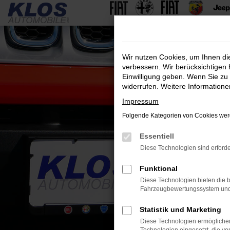
Zum
Hauptinhalt
springen
Wir nutzen Cookies, um Ihnen d
verbessern. Wir berücksichtigen 
Einwilligung geben. Wenn Sie zu 
widerrufen. Weitere Information
Impressum
Folgende Kategorien von Cookies werd
Essentiell
Diese Technologien sind erforde
Funktional
Diese Technologien bieten die b
Fahrzeugbewertungssystem und w
Statistik und Marketing
Diese Technologien ermöglichen