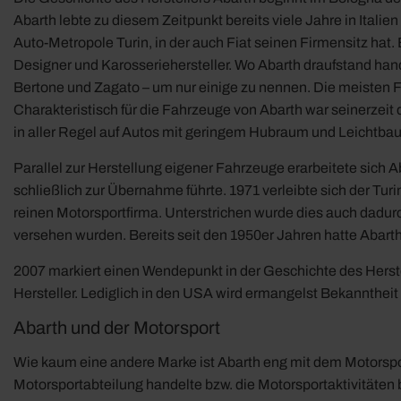
Abarth lebte zu diesem Zeitpunkt bereits viele Jahre in Ital
Auto-Metropole Turin, in der auch Fiat seinen Firmensitz ha
Designer und Karosseriehersteller. Wo Abarth draufstand hand
Bertone und Zagato – um nur einige zu nennen. Die meisten F
Charakteristisch für die Fahrzeuge von Abarth war seinerzeit
in aller Regel auf Autos mit geringem Hubraum und Leichtba
Parallel zur Herstellung eigener Fahrzeuge erarbeitete sich 
schließlich zur Übernahme führte. 1971 verleibte sich der Tur
reinen Motorsportfirma. Unterstrichen wurde dies auch dadur
versehen wurden. Bereits seit den 1950er Jahren hatte Abarth
2007 markiert einen Wendepunkt in der Geschichte des Herste
Hersteller. Lediglich in den USA wird ermangelst Bekannthei
Abarth und der Motorsport
Wie kaum eine andere Marke ist Abarth eng mit dem Motorsport
Motorsportabteilung handelte bzw. die Motorsportaktivitäte