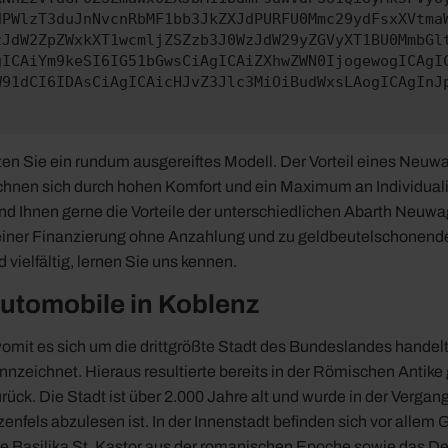
dPWlzT3duJnNvcnRbMF1bb3JkZXJdPURFU0Mmc29ydFsxXVtma
zJdW2ZpZWxkXT1wcmljZSZzb3J0WzJdW29yZGVyXT1BU0MmbGl
gICAiYm9keSI6IG51bGwsCiAgICAiZXhwZWN0IjogewogICAgI
W91dCI6IDAsCiAgICAicHJvZ3Jlc3MiOiBudWxsLAogICAgInJ
n Sie ein rundum ausgereiftes Modell. Der Vorteil eines Neuwag
chnen sich durch hohen Komfort und ein Maximum an Individualit
d Ihnen gerne die Vorteile der unterschiedlichen Abarth Neuwag
mit einer Finanzierung ohne Anzahlung und zu geldbeutelschone
ielfältig, lernen Sie uns kennen.
utomobile in Koblenz
mit es sich um die drittgrößte Stadt des Bundeslandes handelt
nzeichnet. Hieraus resultierte bereits in der Römischen Anti
rück. Die Stadt ist über 2.000 Jahre alt und wurde in der Verga
fels abzulesen ist. In der Innenstadt befinden sich vor allem G
die Basilika St. Kastor aus der romanischen Epoche sowie das 