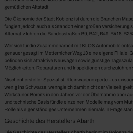
gemütlichen Altstadt.
Die Ökonomie der Stadt Koblenz ist durch die Branchen Masc
fungiert jedoch auch als Standort einer großen Versicherung 
Alternativ führen die Bundesstraßen B9, B42, B49, B416, B2
Wer sich für die Zusammenarbeit mit KLOS Automobile entscheid
genauer gesagt im Metternicher Weg 13 eine eigene Filiale. Ge
befinden sich attraktive Neuwagen sowie günstige Tageszula
Möglichkeiten, Reparaturen und Inspektionen durchzuführen so
Nischenhersteller, Spezialist, Kleinwagenexperte – es existi
wenig ins Schwarze, wenngleich damit nicht der Vielseitigkeit 
Werkstuner. Bereits in den Jahren vor der Übernahme aber auc
und technische Basis für die einzelnen Modelle mag vom Mut
Rolle als eigenständiges Unternehmen niemals in Frage stand 
Geschichte des Herstellers Abarth
Die Geschichte des Herstellers Abarth beginnt im Bologna des