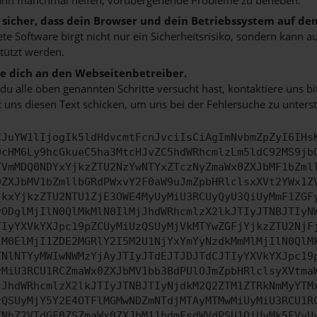
e sicher, dass dein Browser und dein Betriebssystem auf de
ete Software birgt nicht nur ein Sicherheitsrisiko, sondern kann
tützt werden.
 dich an den Webseitenbetreiber.
u alle oben genannten Schritte versucht hast, kontaktiere uns 
 uns diesen Text schicken, um uns bei der Fehlersuche zu unterst
CJuYW1lIjogIk5ldHdvcmtFcnJvciIsCiAgImNvbmZpZyI6IHs
0cHM6Ly9hcGkueC5ha3MtcHJvZC5hdWRhcmlzLm5ldC92MS9jb
TVmMDQ0NDYxYjkzZTU2NzYwNTYxZTczNyZmaWx0ZXJbMF1bZml
0ZXJbMV1bZmllbGRdPWxvY2F0aW9uJmZpbHRlclsxXVt2YWx1Z
jkxYjkzZTU2NTU1ZjE3OWE4MyUyMiU3RCUyQyU3QiUyMmF1ZGF
yODglMjIlN0QlMkMlN0IlMjJhdWRhcmlzX2lkJTIyJTNBJTIyN
TIyYXVkYXJpc19pZCUyMiUzQSUyMjVkMTYwZGFjYjkzZTU2NjF
lM0ElMjI1ZDE2MGRlY2I5M2U1NjYxYmYyNzdkMmMlMjIlN0QlM
TNlNTYyMWIwNWMzYjAyJTIyJTdEJTJDJTdCJTIyYXVkYXJpc19
yMiU3RCU1RCZmaWx0ZXJbMV1bb3BdPUlOJmZpbHRlclsyXVtma
jJhdWRhcmlzX2lkJTIyJTNBJTIyNjdkM2Q2ZTM1ZTRkNmMyYTM
zQSUyMjY5Y2E4OTFlMGMwNDZmNTdjMTAyMTMwMiUyMiU3RCU1R
XNhZ2VTdGF0ZSZmaWx0ZXJbM11bdmFsdWVdPSU1QiUyMk5FVyU