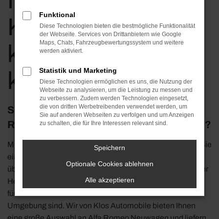
Neuwagen in
Funktional
Koblenz günstig
Diese Technologien bieten die bestmögliche Funktionalität
der Webseite. Services von Drittanbietern wie Google
Maps, Chats, Fahrzeugbewertungssystem und weitere
kaufen | für Berlin
werden aktiviert.
Statistik und Marketing
kaufen
Diese Technologien ermöglichen es uns, die Nutzung der
Webseite zu analysieren, um die Leistung zu messen und
zu verbessern. Zudem werden Technologien eingesetzt,
die von dritten Werbetreibenden verwendet werden, um
Sind Sie schon bald mit einem Alfa
Sie auf anderen Webseiten zu verfolgen und um Anzeigen
Romeo Neuwagen in Koblenz unterwegs?
zu schalten, die für Ihre Interessen relevant sind.
Mit einem Alfa Romeo Neuwagen in Koblenz verbinden Sie
Speichern
einen enormen Anspruch an Qualität mit Effizienz und
Optionale Cookies ablehnen
überzeugendem Design. Seit vielen Jahrzehnten steht der
Alle akzeptieren
Hersteller für erstklassige Fahrzeuge, die wie geschaffen
für den Stadtverkehr von Koblenz und Fahrten in der
Umgebung sind. Wir von Klos Automobile bieten Ihnen
eine große Auswahl an Alfa Romeo Neuwagen und liefern