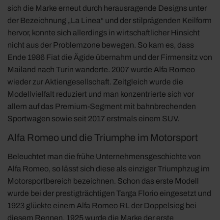
sich die Marke erneut durch herausragende Designs unter
der Bezeichnung „La Linea“ und der stilprägenden Keilform
hervor, konnte sich allerdings in wirtschaftlicher Hinsicht
nicht aus der Problemzone bewegen. So kam es, dass
Ende 1986 Fiat die Ägide übernahm und der Firmensitz von
Mailand nach Turin wanderte. 2007 wurde Alfa Romeo
wieder zur Aktiengesellschaft. Zeitgleich wurde die
Modellvielfalt reduziert und man konzentrierte sich vor
allem auf das Premium-Segment mit bahnbrechenden
Sportwagen sowie seit 2017 erstmals einem SUV.
Alfa Romeo und die Triumphe im Motorsport
Beleuchtet man die frühe Unternehmensgeschichte von
Alfa Romeo, so lässt sich diese als einziger Triumphzug im
Motorsportbereich bezeichnen. Schon das erste Modell
wurde bei der prestigträchtigen Targa Florio eingesetzt und
1923 glückte einem Alfa Romeo RL der Doppelsieg bei
diesem Rennen. 1925 wurde die Marke der erste