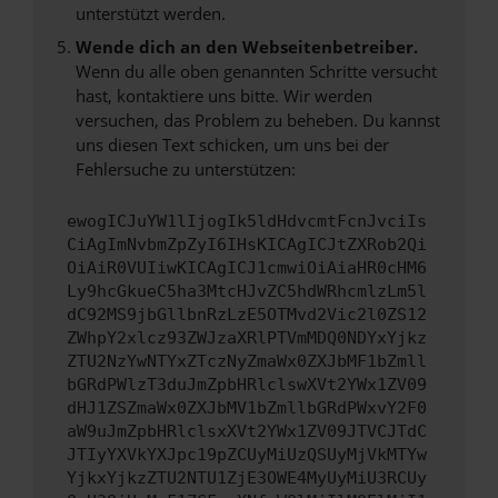
unterstützt werden.
Wende dich an den Webseitenbetreiber.
Wenn du alle oben genannten Schritte versucht
hast, kontaktiere uns bitte. Wir werden
versuchen, das Problem zu beheben. Du kannst
uns diesen Text schicken, um uns bei der
Fehlersuche zu unterstützen:
ewogICJuYW1lIjogIk5ldHdvcmtFcnJvciIs
CiAgImNvbmZpZyI6IHsKICAgICJtZXRob2Qi
OiAiR0VUIiwKICAgICJ1cmwiOiAiaHR0cHM6
Ly9hcGkueC5ha3MtcHJvZC5hdWRhcmlzLm5l
dC92MS9jbGllbnRzLzE5OTMvd2Vic2l0ZS12
ZWhpY2xlcz93ZWJzaXRlPTVmMDQ0NDYxYjkz
ZTU2NzYwNTYxZTczNyZmaWx0ZXJbMF1bZmll
bGRdPWlzT3duJmZpbHRlclswXVt2YWx1ZV09
dHJ1ZSZmaWx0ZXJbMV1bZmllbGRdPWxvY2F0
aW9uJmZpbHRlclsxXVt2YWx1ZV09JTVCJTdC
JTIyYXVkYXJpc19pZCUyMiUzQSUyMjVkMTYw
YjkxYjkzZTU2NTU1ZjE3OWE4MyUyMiU3RCUy