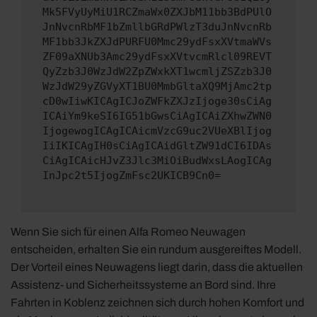
Mk5FVyUyMiU1RCZmaWx0ZXJbM11bb3BdPUlO
JnNvcnRbMF1bZmllbGRdPWlzT3duJnNvcnRb
MF1bb3JkZXJdPURFU0Mmc29ydFsxXVtmaWVs
ZF09aXNUb3Amc29ydFsxXVtvcmRlcl09REVT
QyZzb3J0WzJdW2ZpZWxkXT1wcmljZSZzb3J0
WzJdW29yZGVyXT1BU0MmbGltaXQ9MjAmc2tp
cD0wIiwKICAgICJoZWFkZXJzIjoge30sCiAg
ICAiYm9keSI6IG51bGwsCiAgICAiZXhwZWN0
IjogewogICAgICAicmVzcG9uc2VUeXBlIjog
IiIKICAgIH0sCiAgICAidGltZW91dCI6IDAs
CiAgICAicHJvZ3Jlc3MiOiBudWxsLAogICAg
InJpc2t5IjogZmFsc2UKICB9Cn0=
Wenn Sie sich für einen Alfa Romeo Neuwagen
entscheiden, erhalten Sie ein rundum ausgereiftes Modell.
Der Vorteil eines Neuwagens liegt darin, dass die aktuellen
Assistenz- und Sicherheitssysteme an Bord sind. Ihre
Fahrten in Koblenz zeichnen sich durch hohen Komfort und