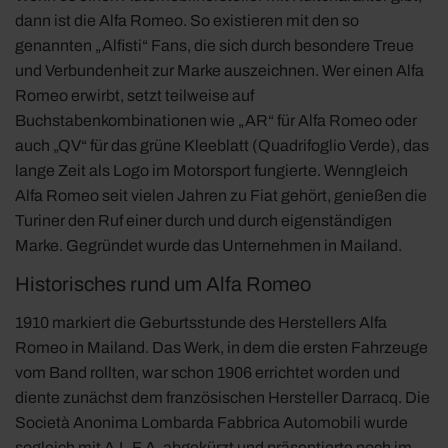
dann ist die Alfa Romeo. So existieren mit den so
genannten „Alfisti“ Fans, die sich durch besondere Treue
und Verbundenheit zur Marke auszeichnen. Wer einen Alfa
Romeo erwirbt, setzt teilweise auf
Buchstabenkombinationen wie „AR“ für Alfa Romeo oder
auch „QV“ für das grüne Kleeblatt (Quadrifoglio Verde), das
lange Zeit als Logo im Motorsport fungierte. Wenngleich
Alfa Romeo seit vielen Jahren zu Fiat gehört, genießen die
Turiner den Ruf einer durch und durch eigenständigen
Marke. Gegründet wurde das Unternehmen in Mailand.
Historisches rund um Alfa Romeo
1910 markiert die Geburtsstunde des Herstellers Alfa
Romeo in Mailand. Das Werk, in dem die ersten Fahrzeuge
vom Band rollten, war schon 1906 errichtet worden und
diente zunächst dem französischen Hersteller Darracq. Die
Società Anonima Lombarda Fabbrica Automobili wurde
sogleich mit A.L.F.A. abgekürzt und präsentierte noch im