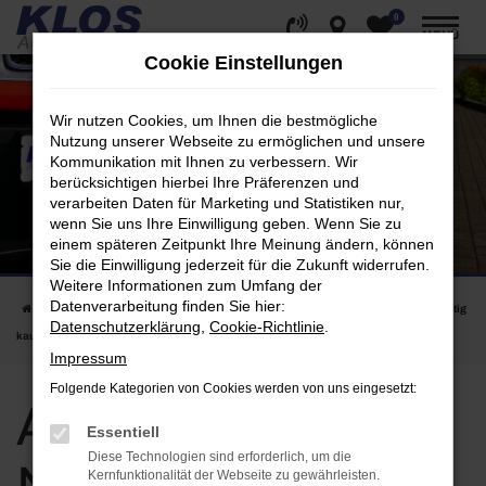
0
Zum
MENÜ
Hauptinhalt
Cookie Einstellungen
springen
Wir nutzen Cookies, um Ihnen die bestmögliche
Nutzung unserer Webseite zu ermöglichen und unsere
Kommunikation mit Ihnen zu verbessern. Wir
berücksichtigen hierbei Ihre Präferenzen und
verarbeiten Daten für Marketing und Statistiken nur,
wenn Sie uns Ihre Einwilligung geben. Wenn Sie zu
einem späteren Zeitpunkt Ihre Meinung ändern, können
Sie die Einwilligung jederzeit für die Zukunft widerrufen.
Weitere Informationen zum Umfang der
Datenverarbeitung finden Sie hier:
Startseite
Koblenz
Alfa Romeo
Alfa Romeo Neuwagen in Koblenz günstig
Datenschutzerklärung
,
Cookie-Richtlinie
.
kaufen | für Berlin kaufen
Impressum
Folgende Kategorien von Cookies werden von uns eingesetzt:
Alfa Romeo
Essentiell
Diese Technologien sind erforderlich, um die
Kernfunktionalität der Webseite zu gewährleisten.