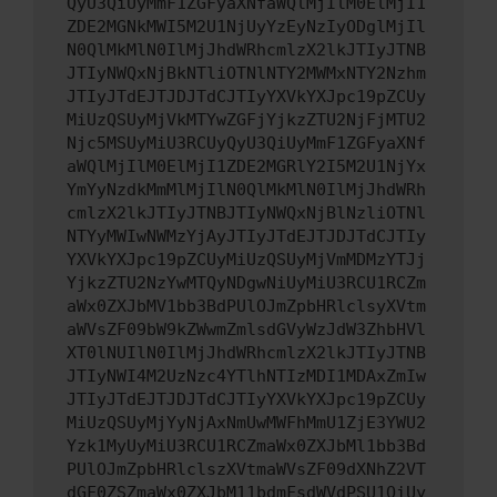
QyU3QiUyMmF1ZGFyaXNfaWQlMjIlM0ElMjI1
ZDE2MGNkMWI5M2U1NjUyYzEyNzIyODglMjIl
N0QlMkMlN0IlMjJhdWRhcmlzX2lkJTIyJTNB
JTIyNWQxNjBkNTliOTNlNTY2MWMxNTY2Nzhm
JTIyJTdEJTJDJTdCJTIyYXVkYXJpc19pZCUy
MiUzQSUyMjVkMTYwZGFjYjkzZTU2NjFjMTU2
Njc5MSUyMiU3RCUyQyU3QiUyMmF1ZGFyaXNf
aWQlMjIlM0ElMjI1ZDE2MGRlY2I5M2U1NjYx
YmYyNzdkMmMlMjIlN0QlMkMlN0IlMjJhdWRh
cmlzX2lkJTIyJTNBJTIyNWQxNjBlNzliOTNl
NTYyMWIwNWMzYjAyJTIyJTdEJTJDJTdCJTIy
YXVkYXJpc19pZCUyMiUzQSUyMjVmMDMzYTJj
YjkzZTU2NzYwMTQyNDgwNiUyMiU3RCU1RCZm
aWx0ZXJbMV1bb3BdPUlOJmZpbHRlclsyXVtm
aWVsZF09bW9kZWwmZmlsdGVyWzJdW3ZhbHVl
XT0lNUIlN0IlMjJhdWRhcmlzX2lkJTIyJTNB
JTIyNWI4M2UzNzc4YTlhNTIzMDI1MDAxZmIw
JTIyJTdEJTJDJTdCJTIyYXVkYXJpc19pZCUy
MiUzQSUyMjYyNjAxNmUwMWFhMmU1ZjE3YWU2
Yzk1MyUyMiU3RCU1RCZmaWx0ZXJbMl1bb3Bd
PUlOJmZpbHRlclszXVtmaWVsZF09dXNhZ2VT
dGF0ZSZmaWx0ZXJbM11bdmFsdWVdPSU1QiUy