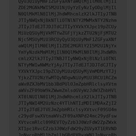
QyU3QiUyMmF1ZGFyaXNfaWQlMjIlM0ElMjI1
ZDE2MGNkMWI5M2U1NjUyYzEyNzIyODglMjIl
N0QlMkMlN0IlMjJhdWRhcmlzX2lkJTIyJTNB
JTIyNWQxNjBkNTliOTNlNTY2MWMxNTY2Nzhm
JTIyJTdEJTJDJTdCJTIyYXVkYXJpc19pZCUy
MiUzQSUyMjVkMTYwZGFjYjkzZTU2NjFjMTU2
Njc5MSUyMiU3RCUyQyU3QiUyMmF1ZGFyaXNf
aWQlMjIlM0ElMjI1ZDE2MGRlY2I5M2U1NjYx
YmYyNzdkMmMlMjIlN0QlMkMlN0IlMjJhdWRh
cmlzX2lkJTIyJTNBJTIyNWQxNjBlNzliOTNl
NTYyMWIwNWMzYjAyJTIyJTdEJTJDJTdCJTIy
YXVkYXJpc19pZCUyMiUzQSUyMjVmMDMzYTJj
YjkzZTU2NzYwMTQyNDgwNiUyMiU3RCU1RCZm
aWx0ZXJbMV1bb3BdPUlOJmZpbHRlclsyXVtm
aWVsZF09bW9kZWwmZmlsdGVyWzJdW3ZhbHVl
XT0lNUIlN0IlMjJhdWRhcmlzX2lkJTIyJTNB
JTIyNWI4M2UzNzc4YTlhNTIzMDI1MDAxZjI2
JTIyJTdEJTVEJmZpbHRlclsyXVtvcF09SU4m
c29ydFswXVtmaWVsZF09aXNPd24mc29ydFsw
XVtvcmRlcl09REVTQyZzb3J0WzFdW2ZpZWxk
XT1pc1RvcCZzb3J0WzFdW29yZGVyXT1ERVND
JnNvcnRbMl1bZmllbGRdPXByaWNlJnNvcnRb