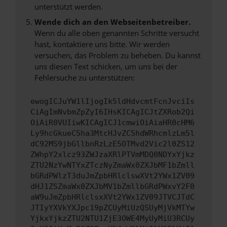
unterstützt werden.
Wende dich an den Webseitenbetreiber.
Wenn du alle oben genannten Schritte versucht
hast, kontaktiere uns bitte. Wir werden
versuchen, das Problem zu beheben. Du kannst
uns diesen Text schicken, um uns bei der
Fehlersuche zu unterstützen:
ewogICJuYW1lIjogIk5ldHdvcmtFcnJvciIs
CiAgImNvbmZpZyI6IHsKICAgICJtZXRob2Qi
OiAiR0VUIiwKICAgICJ1cmwiOiAiaHR0cHM6
Ly9hcGkueC5ha3MtcHJvZC5hdWRhcmlzLm5l
dC92MS9jbGllbnRzLzE5OTMvd2Vic2l0ZS12
ZWhpY2xlcz93ZWJzaXRlPTVmMDQ0NDYxYjkz
ZTU2NzYwNTYxZTczNyZmaWx0ZXJbMF1bZmll
bGRdPWlzT3duJmZpbHRlclswXVt2YWx1ZV09
dHJ1ZSZmaWx0ZXJbMV1bZmllbGRdPWxvY2F0
aW9uJmZpbHRlclsxXVt2YWx1ZV09JTVCJTdC
JTIyYXVkYXJpc19pZCUyMiUzQSUyMjVkMTYw
YjkxYjkzZTU2NTU1ZjE3OWE4MyUyMiU3RCUy