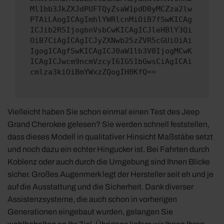
Ml1bb3JkZXJdPUFTQyZsaW1pdD0yMCZza2lw
PTAiLAogICAgImhlYWRlcnMiOiB7fSwKICAg
ICJib2R5IjogbnVsbCwKICAgICJleHBlY3Qi
OiB7CiAgICAgICJyZXNwb25zZVR5cGUiOiAi
IgogICAgfSwKICAgICJ0aW1lb3V0IjogMCwK
ICAgICJwcm9ncmVzcyI6IG51bGwsCiAgICAi
cmlza3kiOiBmYWxzZQogIH0KfQ==
Vielleicht haben Sie schon einmal einen Test des Jeep
Grand Cherokee gelesen? Sie werden schnell feststellen,
dass dieses Modell in qualitativer Hinsicht Maßstäbe setzt
und noch dazu ein echter Hingucker ist. Bei Fahrten durch
Koblenz oder auch durch die Umgebung sind Ihnen Blicke
sicher. Großes Augenmerk legt der Hersteller seit eh und je
auf die Ausstattung und die Sicherheit. Dank diverser
Assistenzsysteme, die auch schon in vorherigen
Generationen eingebaut wurden, gelangen Sie