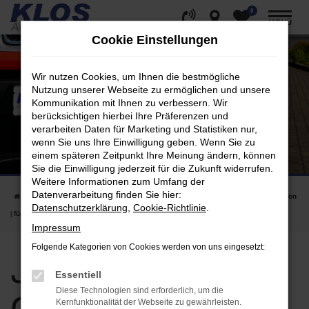
0
Zum
MENÜ
Hauptinhalt
Cookie Einstellungen
springen
Wir nutzen Cookies, um Ihnen die bestmögliche
Nutzung unserer Webseite zu ermöglichen und unsere
Kommunikation mit Ihnen zu verbessern. Wir
berücksichtigen hierbei Ihre Präferenzen und
verarbeiten Daten für Marketing und Statistiken nur,
wenn Sie uns Ihre Einwilligung geben. Wenn Sie zu
einem späteren Zeitpunkt Ihre Meinung ändern, können
Sie die Einwilligung jederzeit für die Zukunft widerrufen.
Weitere Informationen zum Umfang der
Datenverarbeitung finden Sie hier:
Startseite
Koblenz
Jeep
Jeep Grand Cherokee in Koblenz günstig kaufen
Datenschutzerklärung
,
Cookie-Richtlinie
.
| für Berlin kaufen
Impressum
Folgende Kategorien von Cookies werden von uns eingesetzt:
Jeep Grand
Essentiell
Diese Technologien sind erforderlich, um die
Kernfunktionalität der Webseite zu gewährleisten.