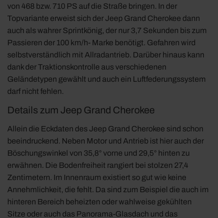
von 468 bzw. 710 PS auf die Straße bringen. In der
Topvariante erweist sich der Jeep Grand Cherokee dann
auch als wahrer Sprintkönig, der nur 3,7 Sekunden bis zum
Passieren der 100 km/h- Marke benötigt. Gefahren wird
selbstverständlich mit Allradantrieb. Darüber hinaus kann
dank der Traktionskontrolle aus verschiedenen
Geländetypen gewählt und auch ein Luftfederungssystem
darf nicht fehlen.
Details zum Jeep Grand Cherokee
Allein die Eckdaten des Jeep Grand Cherokee sind schon
beeindruckend. Neben Motor und Antrieb ist hier auch der
Böschungswinkel von 35,8° vorne und 29,5° hinten zu
erwähnen. Die Bodenfreiheit rangiert bei stolzen 27,4
Zentimetern. Im Innenraum existiert so gut wie keine
Annehmlichkeit, die fehlt. Da sind zum Beispiel die auch im
hinteren Bereich beheizten oder wahlweise gekühlten
Sitze oder auch das Panorama-Glasdach und das