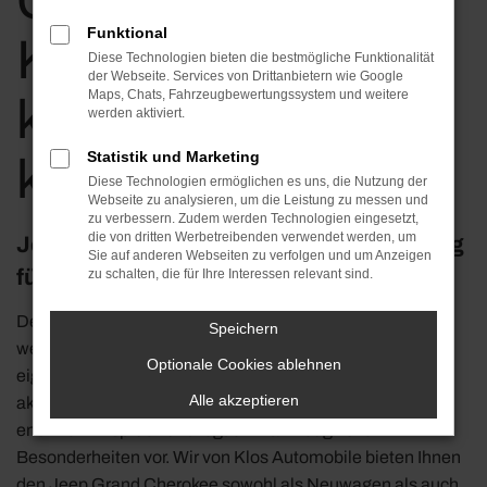
Cherokee in
Funktional
Koblenz günstig
Diese Technologien bieten die bestmögliche Funktionalität
der Webseite. Services von Drittanbietern wie Google
Maps, Chats, Fahrzeugbewertungssystem und weitere
kaufen | für Berlin
werden aktiviert.
Statistik und Marketing
kaufen
Diese Technologien ermöglichen es uns, die Nutzung der
Webseite zu analysieren, um die Leistung zu messen und
zu verbessern. Zudem werden Technologien eingesetzt,
die von dritten Werbetreibenden verwendet werden, um
Jeep Grand Cherokee – die ideale Lösung
Sie auf anderen Webseiten zu verfolgen und um Anzeigen
für Mobilität in Koblenz
zu schalten, die für Ihre Interessen relevant sind.
Der Jeep Grand Cherokee passt immer. Insbesondere,
Speichern
wenn es um Fahrten in Koblenz und Umgebung geht,
Optionale Cookies ablehnen
eignet sich dieses Fahrzeug perfekt. Vor allem in der
Alle akzeptieren
aktuellen Generation unterstreicht der Hersteller seinen
enormen Anspruch und legt ein Fahrzeug voller
Besonderheiten vor. Wir von Klos Automobile bieten Ihnen
den Jeep Grand Cherokee sowohl als Neuwagen als auch